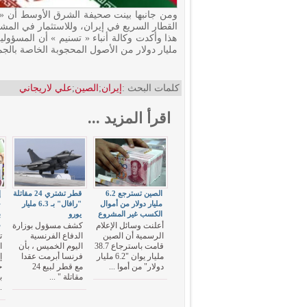
ومن جانبها بينت صحيفة الشرق الأوسط أن « 
القطار السريع في إيران، وللاستثمار في المشرو
مليار دولار من الأصول المحجوبة الخاصة بالجم
كلمات البحث :
إيران
;
الصين
;
علي لاريجاني
اقرأ المزيد ...
الصين تسترجع 6.2
قطر تشتري 24 مقاتلة
إ
مليار دولار من أموال
"رافال" بـ 6.3 مليار
ج
الكسب غير المشروع
يورو
م
أعلنت وسائل الإعلام
كشف مسؤول بوزارة
الرسمية أن الصين
الدفاع الفرنسية
ت
قامت باسترجاع 38.7
اليوم الخميس ، بأن
ا
مليار يوان "6.2 مليار
فرنسا أبرمت عقدا
إ
دولار" من أموا ...
مع قطر لبيع 24
خ
مقاتلة " ...
.