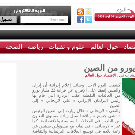
اليوم : الخميس 06 اوت 2026
تصاد
حول العالم
علوم و تقنيات
رياضة
الصحة
ث
شرت في :
الإقتصاد
,
حول العالم
كشفت اليوم الاحد، وسائل إعلام إيرانية أن إيران
والصين إتفقتا على الإفراج عن قرابة 22 مليار يورو
من العائدات النفطية عقب الزيارة التي قام بها
رئيس البرلمان الإيراني « علي لاريجاني » إلى
الصين.
والتقى » لاريجاني » خلال زيارته إلى الصين الرئيس
« تشي جنبينغ » وناقشا سبل زيادة مستوى التعاون
بين البلدين في المجالات السياسية والاقتصادية، كما
عبر « لاريجاني » في لقائه مع مسؤولين صينيين عن
رغبة بلاده في توسيع العلاقات البرلمانية والثقافية