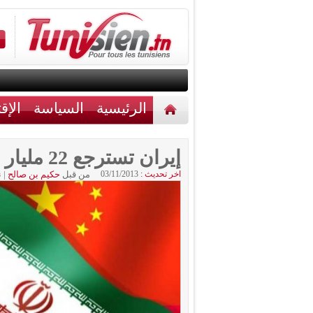
الرئيسية
السياسة
الإق
أخبار مختلفة
اتصل بنا
إيران تسترجع 22 مليار يورو من الصين
اخر تحديث :
03/11/2013
من قبل
حكيم بن صالح
|
ن