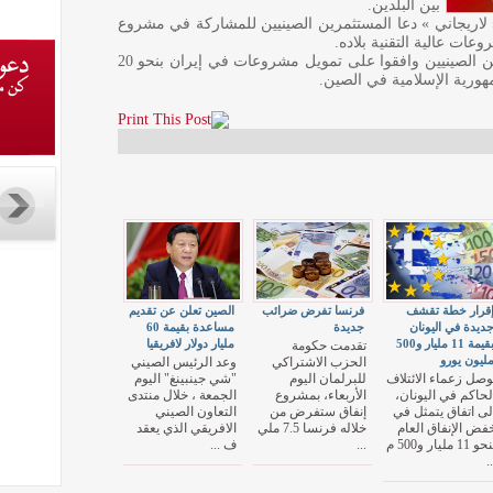
بين البلدين.
لاريجاني » دعا المستثمرين الصينيين للمشاركة في مشروع
عات عالية التقنية بلاده.
هذا وأكدت وكالة أنباء « تسنيم » أن المسؤولين الصينيين وافقوا على تمويل مشروعات في إيران بنحو 20
هورية الإسلامية في الصين.
قرار خطة تقشف
فرنسا تفرض ضرائب
الصين تعلن عن تقديم
ديدة في اليونان
جديدة
مساعدة بقيمة 60
بقيمة 11 مليار و500
مليار دولار لافريقيا
تقدمت حكومة
ليون يورو
الحزب الاشتراكي
وعد الرئيس الصيني
وصل زعماء الائتلاف
للبرلمان اليوم
"شي جينبينغ" اليوم
لحاكم في اليونان،
الأربعاء، بمشروع
الجمعة ، خلال منتدى
لى اتفاق يتمثل في
إنفاق ستفرض من
التعاون الصيني
فض الإنفاق العام
خلاله فرنسا 7.5 ملي
الافريقي الذي يعقد
بنحو 11 مليار و500 م
...
ف ...
..