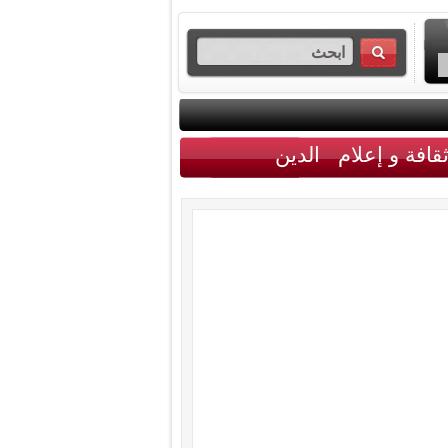
قافة و إعلام
الدين