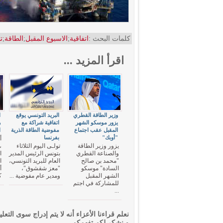
كلمات البحث :
اتفاقية
;
الاسبوع المقبل
;
الطاقة
;
ت
اقرأ المزيد ...
وزير الطاقة القطري
البريد التونسي يوقع
ا
يزور موسكو الشهر
اتفاقية شراكة مع
ر
المقبل عقب اجتماع
مفوضية الطاقة الذرية
ا
"أوبك"
بفرنسا
أ
يزور وزير الطاقة
تولـى اليوم الثلاثاء
،
والصناعة القطري
بتونس الرئيس المدير
ا
"محمد بن صالح
العام للبريد التونسي،
ا
السادة" موسكو
"معز شقشوق"،
أ
الشهر المقبل
ومدير عام مفوضية ...
ك
للمشاركة في اجتم
...
نعلم قراءنا الأعزاء أنه لا يتم إدراج سوى التعلي
و نشكر لكم تفهمكم.