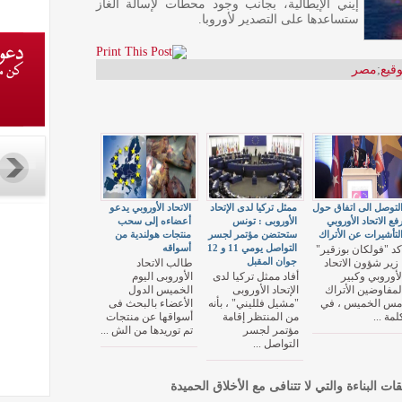
إيني الإيطالية، بجانب وجود محطات لإسالة الغاز
ستساعدها على التصدير لأوروبا.
وقيع
;
مصر
لتوصل الى اتفاق حول
ممثل تركيا لدى الإتحاد
الاتحاد الأوروبي يدعو
فع الاتحاد الأوروبي
الأوروبى : تونس
أعضاءه إلى سحب
لتأشيرات عن الأتراك
ستحتضن مؤتمر لجسر
منتجات هولندية من
التواصل يومي 11 و 12
أسواقه
كد "فولكان بوزقير"
جوان المقبل
 زير شؤون الاتحاد
طالب الاتحاد
لأوروبي وكبير
أفاد ممثل تركيا لدى
الأوروبى اليوم
لمفاوضين الأتراك
الإتحاد الأوروبى
الخميس الدول
مس الخميس ، في
"مشيل فلليني" ، بأنه
الأعضاء بالبحث فى
لمة ...
من المنتظر إقامة
أسواقها عن منتجات
مؤتمر لجسر
تم توريدها من الش ...
التواصل ...
قات البناءة والتي لا تتنافى مع الأخلاق الحميدة