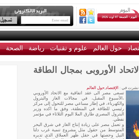
اليوم : الجمعة 07 اوت 2026
تصاد
حول العالم
علوم و تقنيات
رياضة
الصحة
ث
لاتحاد الأوروبى بمجال الطاقة
نشرت في :
الإقتصاد
,
حول العالم
تسعى مصر الى عقد اتفاقية مع الاتحاد الأوروبي
،الأسبوع المقبل، في مجالات الغاز والبترول
والكهرباء، في إطار مساعي مصر للتحول إلى مركز
رئيسي للطاقة في المنطقة، وفق ما اكده وزير
البترول المصري طارق الملا اليوم الثلاثاء في مؤتمر
نفطي.
و تعمل مصر على زيادة إنتاج الغاز في شرق البحر
المتوسط من حقول مثل مشروع تنمية غرب دلتا
النيل وحصتها في حقل ظُهر العملاق الذي تديره