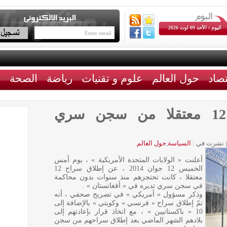
اليوم : الأحد 09 اوت 2026
تصاد
حول العالم
علوم و تقنيات
رياضة
الصحة
ث
أمريكا تطلق سراح 12 معتقلا من سجن سري
|
نشرت في :
السياسة
,
حول العالم
أعلنت « الولايات المتحدة الأمريكية » ، يوم أمس
الخميس 12 جوان 2014 ، عن إطلاق سراح 12
معتقلا ، كانت تحتجزهم منذ سنوات بدون محاكمة
في سجن سري تديره في « أفغانستان » .
وذكر مسؤول « أمريكي » في تصريح صحفي ، أنه
تمّ إطلاق سراح « فرنسي » وكويتي » بالإضافة إلى
10 « باكستانيين » ، مع اتخاذ قرار بإعادتهم إلى
بلادهم الشهر الماضي بعد إطلاق سراحهم من سجن