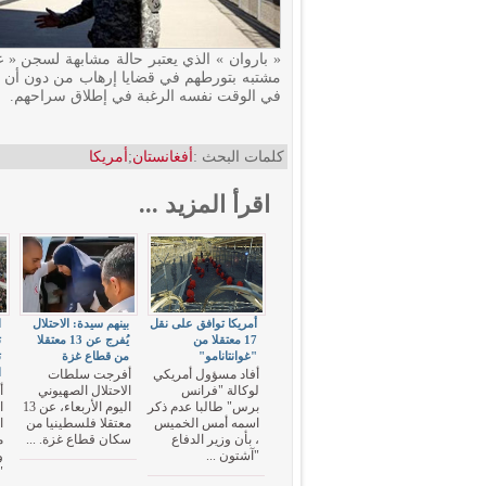
« باروان » الذي يعتبر حالة مشابهة لسجن « غ
مشتبه بتورطهم في قضايا إرهاب من دون أن تكو
في الوقت نفسه الرغبة في إطلاق سراحهم.
كلمات البحث :
أفغانستان
;
أمريكا
اقرأ المزيد ...
أمريكا توافق على نقل
بينهم سيدة: الاحتلال
ا
17 معتقلا من
يُفرج عن 13 معتقلا
"غوانتانامو"
من قطاع غزة
ت
ا
أفاد مسؤول أمريكي
أفرجت سلطات
لوكالة "فرانس
الاحتلال الصهيوني
أ
برس" طالبا عدم ذكر
اليوم الأربعاء، عن 13
ا
اسمه أمس الخميس
معتقلا فلسطينيا من
ا
، بأن وزير الدفاع
سكان قطاع غزة. ...
م
"آشتون ...
و
"