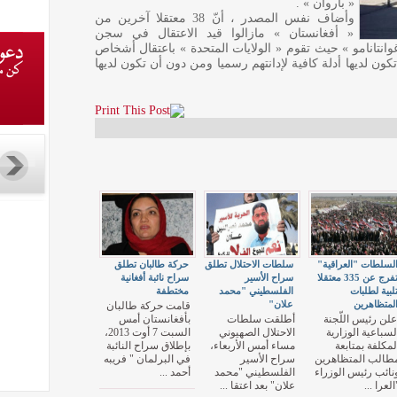
« باروان » .
وأضاف نفس المصدر ، أنّ 38 معتقلا آخرين من
« أفغانستان » مازالوا قيد الاعتقال في سجن
وانتانامو » حيث تقوم « الولايات المتحدة » باعتقال أشخاص
ن لديها أدلة كافية لإدانتهم رسميا ومن دون أن تكون لديها
لسلطات "العراقية"
سلطات الاحتلال تطلق
حركة طالبان تطلق
تفرج عن 335 معتقلا
سراح الأسير
سراح نائبة أفغانية
لبية لطلبات
الفلسطيني "محمد
مختطفة
لمتظاهرين
علان"
قامت حركة طالبان
علن رئيس اللّجنة
أطلقت سلطات
بأفغانستان أمس
لسباعية الوزارية
الاحتلال الصهيوني
السبت 7 أوت 2013،
لمكلفة بمتابعة
مساء أمس الأربعاء،
بإطلاق سراح النائبة
طالب المتظاهرين
سراح الأسير
في البرلمان " فريبه
نائب رئيس الوزراء
الفلسطيني "محمد
أحمد ...
العرا ...
علان" بعد اعتقا ...