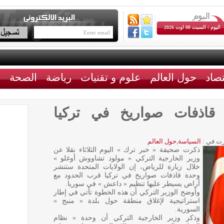
اليوم : السبت 08 اوت 2026
تصاد
حول العالم
علوم و تقنيات
رياضة
الصحة
ث
قاذفات صواريخ في تركيا
ت في :
السياسة
,
حول العالم
ذكرت صحيفة « خبر ترك » اليوم الثلاثاء نقلا عن
وزير الخارجية التركي « مولود تشاووش أوغلو »
خلال زيارة للرياض، إن الولايات المتحدة ستنشر
وحدة قاذفات صواريخ في تركيا قرب الحدود مع
أراض يسيطر عليها تنظيم « داعش » في سوريا.
وأوضح الوزير التركي أن هذه الخطوة تأتي في إطار
استراتيجية لإغلاق منطقة حول بلدة « منبج »
السورية.
وذكر وزير الخارجية التركي أن وحدة « نظام