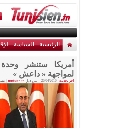
الرئيسية
السياسة
الإق
أخبار مختلفة
اتصل بنا
أمريكا ستنشر وحدة 
لمواجهة « داعش »
اخر تحديث :
26/04/2016
من قبل
tunisien.tn
|
نشر