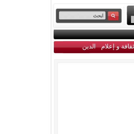
قافة و إعلام
الدين