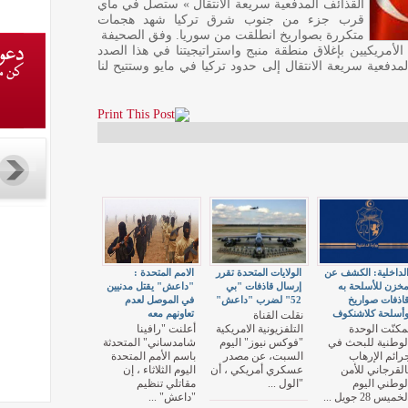
القذائف المدفعية سريعة الانتقال » ستصل في ماي
قرب جزء من جنوب شرق تركيا شهد هجمات
متكررة بصواريخ انطلقت من سوريا. وفق الصحيفة
لأمريكيين بإغلاق منطقة منبج واستراتيجيتنا في هذا الصدد
فعية سريعة الانتقال إلى حدود تركيا في مايو وستتيح لنا
لداخلية: الكشف عن
الولايات المتحدة تقرر
الامم المتحدة :
خزن للأسلحة به
إرسال قاذفات "بي
"داعش" يقتل مدنيين
اذفات صواريخ
52" لضرب "داعش"
في الموصل لعدم
أسلحة كلاشنكوف
تعاونهم معه
نقلت القناة
مكنّت الوحدة
التلفزيونية الامريكية
أعلنت "رافينا
لوطنية للبحث في
"فوكس نيوز" اليوم
شامدساني" المتحدثة
رائم الإرهاب
السبت، عن مصدر
باسم الأمم المتحدة
القرجاني للأمن
عسكري أمريكي ، أن
اليوم الثلاثاء ، إن
لوطني اليوم
"الول ...
مقاتلي تنظيم
خميس 28 جويل ...
"داعش" ...