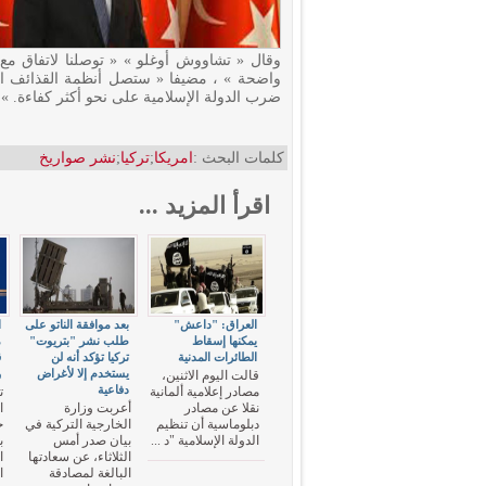
وقال « تشاووش أوغلو » « توصلنا لاتفاق مع ا
واضحة » ، مضيفا « ستصل أنظمة القذائف المد
ضرب الدولة الإسلامية على نحو أكثر كفاءة. »
كلمات البحث :
امريكا
;
تركيا
;
نشر صواريخ
اقرأ المزيد ...
العراق: "داعش"
بعد موافقة الناتو على
ا
يمكنها إسقاط
طلب نشر "بتريوت"
م
الطائرات المدنية
تركيا تؤكد أنه لن
ق
يستخدم إلا لأغراض
و
قالت اليوم الاثنين،
دفاعية
مصادر إعلامية ألمانية
ت
نقلا عن مصادر
أعربت وزارة
ا
دبلوماسية أن تنظيم
الخارجية التركية في
ج
الدولة الإسلامية "د ...
بيان صدر أمس
ب
الثلاثاء، عن سعادتها
ا
البالغة لمصادقة
ال