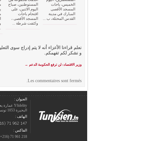
الخميس، باحات
المستوطنين، صباح
م
المسجد الأقصى
اليوم الاثنين، على
ي
المبارك في مدينة
اقتحام باحات
م
القدس المحتلة، ب ...
المسجد الأقصى ،
ا
وكثفت شرطة ...
و
.
نعلم قراءنا الأعزاء أنه لا يتم إدراج سوى التعلي
و نشكر لكم تفهمكم.
وزير الاقتصاد: لن ترفع الحكومة الدعم
→
Les commentaires sont fermés.
العنوان :
Yfidelity 
البحيرة 1053 تونس – الجمهورية التونسيّة.
الهاتف :
الفاكس :
218 961 71 (216+)