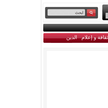
قافة و إعلام
الدين