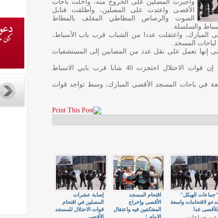
وأجبرت المصلين على الخروج منه، وأخلت باحات
الأقصى واعتدت على المصلين، وأطلقت قنابل
الصوت والرصاص المطاطي المغلف بالمطاط
سباط والسلسلة.
صى المبارك، واعتقلت عددا من الشباب قرب باب الأسباط،
لباحات المسجد.
صى إنها تعمل على نقل عدد من المصابين إلى المستشفيات
وقال مدير المسجد الاقصى عمر الكسواني إن قوات الاحتلال احتجزت 40 شابا قرب بابي الاسباط
معة في باحات المسجد الأقصى المبارك، وسط تواجد قوات
جماعات الهيكل"
اقتحام المسجد
إصابة عشرات
دعو لاقتحامات واسعة
الأقصى وإخراج
المصلين في اقتحام
لأقصى غدا
المعتكفين فيه واعتقال
قوات الاحتلال للمسجد
الإمام !
الأقصى
عت جماعات