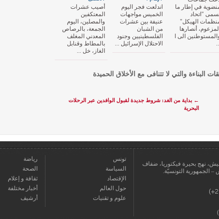
نضوية في إطار ما
اندلعت فجر اليوم
أصيب عشرات
سمى "اتحاد
الخميس مواجهات
المعتكفين
نظمات الهيكل"
عنيفة بين عشرات
والمصلين، اليوم
لمزعوم، أنصارها
من الشبان
الجمعة، بالرصاص
المستوطنين الى ا
الفلسطينيين وجنود
المعدني المغلف
..
الاحتلال الإسرائيل ...
بالمطاط وقنابل
الغاز، خل ...
قات البناءة والتي لا تتنافى مع الأخلاق الحميدة
←
بداية من الغد: شروط جديدة لقبول الوافدين عبر الرحلات
البحرية
تونس
رياضة
عمارة يعيش، نهج بحيرة فيكتوريا، ضفاف
السياسة
الصحة
الإقتصاد
ثقافة و إعلام
حول العالم
أخبار مختلفة
علوم و تقنيات
أرشيف