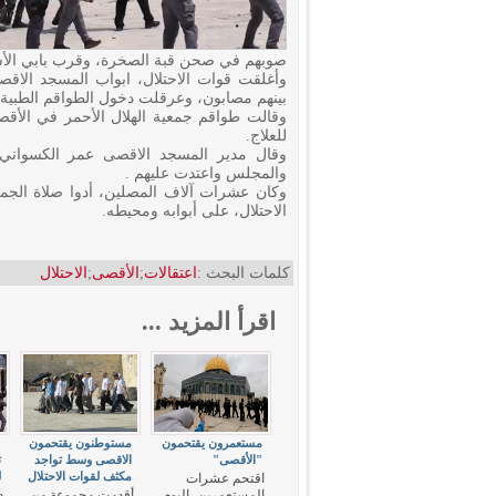
صوبهم في صحن قبة الصخرة، وقرب بابي الأ
وأغلقت قوات الاحتلال، ابواب المسجد الاق
بينهم مصابون، وعرقلت دخول الطواقم الطبية 
وقالت طواقم جمعية الهلال الأحمر في الأق
للعلاج.
والمجلس واعتدت عليهم .
وكان عشرات آلاف المصلين، أدوا صلاة الج
الاحتلال، على أبوابه ومحيطه.
كلمات البحث :
اعتقالات
;
الأقصى
;
الاحتلال
اقرأ المزيد ...
مستعمرون يقتحمون
مستوطنون يقتحمون
"
"الأقصى"
الاقصى وسط تواجد
ت
مكثف لقوات الاحتلال
ل
اقتحم عشرات
المستعمرين، اليوم
أقدمت مجموعة من
د