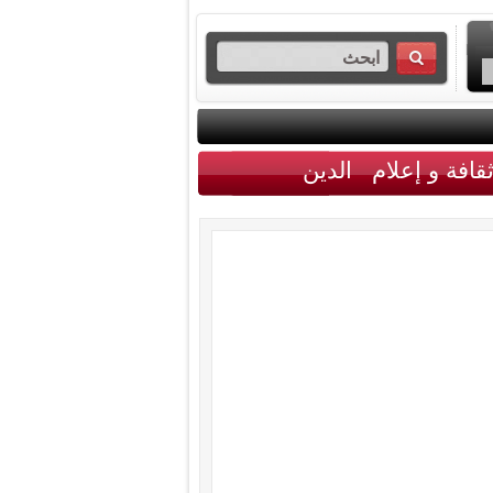
قافة و إعلام
الدين