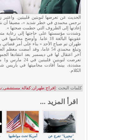
الحديث عن تعرضها لنوبتين قلبيتين. واعتبر 
نرجس محمدي في خطر شديد »، مضيفا أن نقلها 
إعادتها إلى الظروف التي حطمت صحتها ».
وشددت مؤسستها على حاجتها إلى رعاية مت
عقوبتها البالغة 18 عاما. وأوضح
طهران تم صباح الأحد « بناء على أمر قضائي بت
وتبلغ محمدي 54 عاما، وقد أمضت
آخر اعتقال لها في ديسمبر بعد انتقادها الجم
تعر
الكلام.
كلمات البحث :
إفراج
;
طهران
;
كفالة
;
مستشفى
;
ن
اقرأ المزيد ...
"نيجيريا" تفرج عن
أمريكا تحث مواطنيها
غ