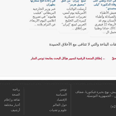
ي حداد وطني على
لمنع "إيران" من غلق
في إعادة فتح سفارتها
فاة الدكتورة "ليلى
"مضيق هرمز"
بطهران
حمدي"
أرسلت الولايات
عبر وزير الخارجية
عيش الأطباء
الأمريكية يوم أمس،
البريطاني "فيليب
الصيادلة وأطباء
تعزيزات عسكرية
هاموند" في تصريح
لأسنان يوم غد
كبيرة إلى الخليج
اعلامي اليوم الأربعاء،
الأربعاء 22 فيفري
العربي لمنع "إيران"
عن التزام بلاده ...
2017، حدادا وطنيا
من إغلاق ...
حمل ال ...
قات البناءة والتي لا تتنافى مع الأخلاق الحميدة
حقّ
←
إطلاق المنصة الرقمية لتسيير هياكل البحث بجامعة تونس المنار
تونس
رياضة
عمارة يعيش، نهج بحيرة فيكتوريا، ضفاف
السياسة
الصحة
الإقتصاد
ثقافة و إعلام
حول العالم
أخبار مختلفة
علوم و تقنيات
أرشيف