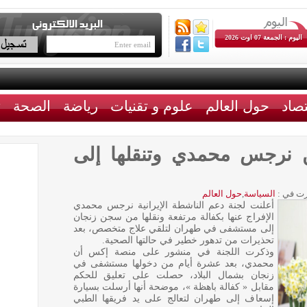
اليوم : الجمعة 07 اوت 2026
تصاد
حول العالم
علوم و تقنيات
رياضة
الصحة
ث
ن نرجس محمدي وتنقلها إلى
ت في :
السياسة
,
حول العالم
أعلنت لجنة دعم الناشطة الإيرانية نرجس محمدي
الإفراج عنها بكفالة مرتفعة ونقلها من سجن زنجان
إلى مستشفى في طهران لتلقي علاج متخصص، بعد
تحذيرات من تدهور خطير في حالتها الصحية.
وذكرت اللجنة في منشور على منصة إكس أن
محمدي، بعد عشرة أيام من دخولها مستشفى في
زنجان بشمال البلاد، حصلت على تعليق للحكم
مقابل « كفالة باهظة »، موضحة أنها أرسلت بسيارة
إسعاف إلى طهران لتعالج على يد فريقها الطبي