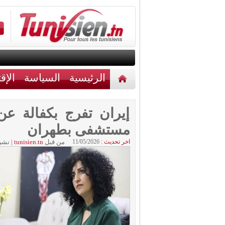
الرئيسية
السياسة
الإق
أخبار مختلفة
اتصل بنا
إيران تفرج بكفالة ع
مستشفى بطهران
اخر تحديث :
11/05/2026
من قبل
tunisien.tn
|
نشر