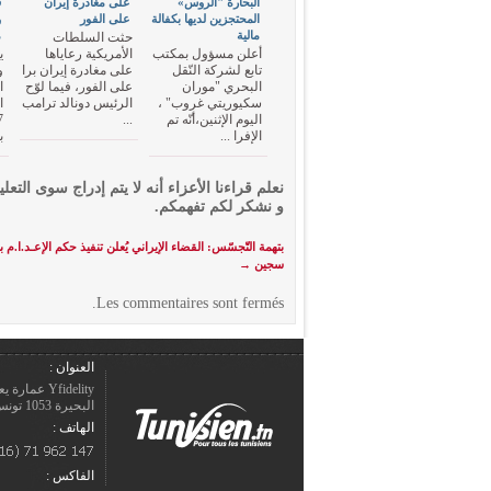
البحارة "الروس»
على مغادرة إيران
ف
المحتجزين لديها بكفالة
على الفور
و
مالية
م
حثت السلطات
أعلن مسؤول بمكتب
الأمريكية رعاياها
ي
تابع لشركة النّقل
على مغادرة إيران برا
و
البحري "موران
على الفور، فيما لوّح
ا
سكيوريتي غروب" ،
الرئيس دونالد ترامب
اليوم الإثنين،أنّه تم
...
الإفرا ...
ب
نعلم قراءنا الأعزاء أنه لا يتم إدراج سوى التعلي
و نشكر لكم تفهمكم.
بتهمة التّجسّس: القضاء الإيراني يُعلن تنفيذ حكم الإعـد.ا.م ب
سجين
→
Les commentaires sont fermés.
العنوان :
Yfidelity 
البحيرة 1053 تونس – الجمهورية التونسيّة.
الهاتف :
الفاكس :