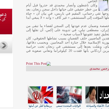
الخاص.
وكان ناشطون وأنصار محمدي قد حذروا قبل أيام
من خطر حقيقي على حياتها داخل سجن زنجان، بعد
زوجها تقي رحماني، المقيم في باريس، في بيان أن « حياة
المؤقت إلى المستشفى « غير كاف » وأنه « لا ينبغي أبدا
خصصة وضمان عدم عودتها إلى السجن لقضاء ما تبقى من
 محاميها في إيران، مصطفى نيلي، في تدوينة على إكس، أن نقلها إلى
عليق تنفيذ عقوبتها لأسباب صحية ».
 معظم العقدين الماضيين خلف القضبان بسبب نشاطها الحقوقي، كان
هورية الإسلامية خلال جنازة أحد المحامين. وبحسب دفاعها،
ضت لنوبتين قلبيتين في 24 مارس و1 ماي، ونقلت بعدها إلى مستشفى في زنجان تحت حراسة
مشددة، بينما أفادت محاميتها في باريس شيرين أردكاني بأنها فقدت 20 كيلوغراما وتعاني صعوبة في
رجس محمدي
داً: الأطباء والصيادلة
الولايات المتحدة تسعى
بريطانيا تُعبّر عن أملها