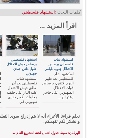
كلمات البحث :
استشهاد فلسطيني
اقرأ المزيد ...
استشهاد شاب
استشهاد فلسطيني
ا
فلسطيني برصاص
برصاص جيش الاحتلال
ب
الاحتلال جنوب نابلس
حاول طعن جندي
ا
صهيوني
استُشهد شاب
ا
فلسطيني بعد ظهر
استشهد شاب
ا
اليوم الاثنين، برصاص
فلسطيني بعد أن
ف
قوات الاحتلال
اطلق جيش الاحتلال
"
الصهيوني على حاجز
عليه النار على خلفية
إ
زعترا ج ...
محاولته طعن جندي
ا
صهيوني في ...
م
نعلم قراءنا الأعزاء أنه لا يتم إدراج سوى التعلي
و نشكر لكم تفهمكم.
البرلمان: ضبط جدول اعمال لجنة التشريع العام
→