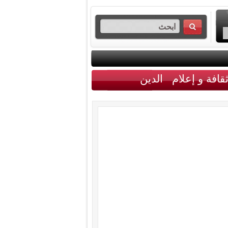
قافة و إعلام
الدين