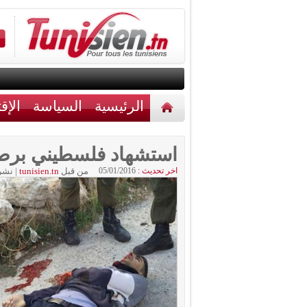
الرئيسية
السياسة
الإق
أخبار مختلفة
اتصل بنا
استشهاد فلسطيني برصاص
اخر تحديث :
05/01/2016
من قبل
tunisien.tn
|
نشر