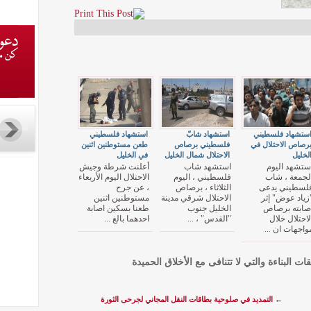
ستشهاد فلسطيني
استشهاد شابّ
استشهاد فلسطيني
رصاص الاحتلال في
فلسطيني برصاص
طعن مستوطنين اثنين
لخليل
الاحتلال شمال الخليل
في الخليل
ستشهد اليوم
استشهد شاب
أعلنت شرطة وجيش
لجمعة ، شاب
فلسطيني ، اليوم
الاحتلال اليوم الأربعاء
لسطيني يدعى
الثلاثاء ، برصاص
، عن جرح
زياد عوض" إثر
الاحتلال شرقي مدينة
مستوطنين اثنين
صابته برصاص
الخليل جنوب
طعنا بسكين اصابة
لاحتلال خلال
"القدس" ، ...
احدهما بالغ ...
واجهات ان ...
قات البناءة والتي لا تتنافى مع الأخلاق الحميدة
←
التمديد في صلوحية بطاقات النقل المجاني لجرحى الثورة