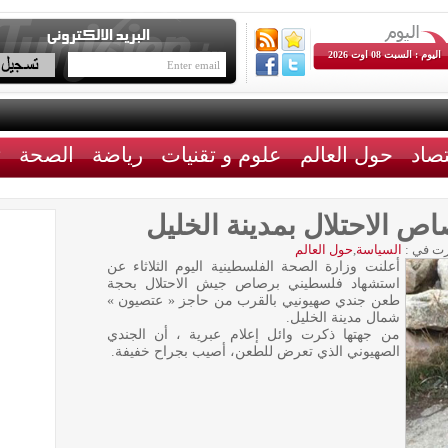
اليوم : السبت 08 اوت 2026
تصاد
حول العالم
علوم و تقنيات
رياضة
الصحة
ث
 الاحتلال بمدينة الخليل
ت في :
السياسة
,
حول العالم
أعلنت وزارة الصحة الفلسطينية اليوم الثلاثاء عن
استشهاد فلسطيني برصاص جيش الاحتلال بحجة
طعن جندي صهيونيي بالقرب من حاجز « عتصيون »
شمال مدينة الخليل.
من جهتها ذكرت وائل إعلام عبرية ، أن الجندي
الصهيوني الذي تعرض للطعن، أصيب بجراح خفيفة.