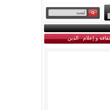
قافة و إعلام
الدين