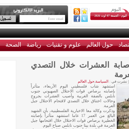
اليوم : الجمعة 07 اوت 2026
تصاد
حول العالم
علوم و تقنيات
رياضة
الصحة
ث
ابة العشرات خلال التصدي
عرمة
|
نشرت في :
السياسة
,
حول العالم
استشهد شاب فلسطيني اليوم الأربعاء، متأثراً
بإصابته برصاص قوات الاحتلال الصهيوني جنوب
نابلس بالضفة الغربية وأصيب العشرات بجروح
وحالات اختناق خلال التصدي لاقتحام الاحتلال جبل
العرمة.
وذكرت وكالة معا الاخبارية الفلسطينية، بأن الشهيد
البالغ من العمر 17 عاما استشهد متأثراً بإصابته
الخطيرة برصاص قوات الاحتلال خلال اقتحامها جبل
العرمة في بلدة بيتا جنوب نابلس صباح اليوم.