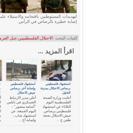
إصابة خطيرة بالرصاص في الرأس.
كلمات البحث :
الاحتلال
;
الفلسطينيين
;
جبل العرم
اقرأ المزيد ...
استشهاد فلسطيني
استشهاد فلسطيني
ا
برصاص الاحتلال بمدينة
وإصابة آخر برصاص
و
الخليل
جيش الاحتلال
ا
أعلنت وزارة الصحة
أعلن مدير الارتباط
أ
الفلسطينية اليوم
العسكري في نابلس
ا
الثلاثاء عن استشهاد
"أسامة منصور" ،
ا
فلسطيني برصاص
اليوم الجمعة، عن
ا
جيش الاحتلال بحجة
استشهاد شاب ،
و
طعن ج ...
وإصابة آخ ...
ب