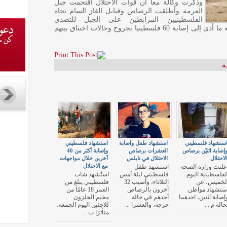
وذكرت وكالة معا أن قوات الاحتلال اقتحمت جبل
العرمة وأطلقت الرصاص وقنابل الغاز السام تجاه
الفلسطينيين المرابطين على الجبل للتصدي
لتهديدات المستوطنين باقتحامه والاستيلاء عليه ما أدى إلى إصابة 60 فلسطينيا بجروح وحالات اختناق بينهم
ة
ستشهاد فلسطيني
استشهاد طفل واصابة
استشهاد فلسطيني
إصابة اثنيْن برصاص
العشرات برصاص
وإصابة أكثر من 40
لاحتلال
الاحتلال في نابلس
آخرين خلال مواجهات
مع الاحتلال
علنت وزارة الصحة
استشهد طفل
لفلسطينية اليوم
فلسطيني ليلة أمس
استُشهد شاب
لخميس، عن
الثلاثاء، وأصيب 32
فلسطيني يبلغ من
ستشهاد مواطن
آخرون بالرصاص
العمر 18 عامًا من
إصابة اثنين، احدهما
أحدهم في حالة
مخيم الجلزون
حالة م ...
حرجة، والعشرا ...
للاجئين اليوم الجمعة،
متأثرًا ب ...