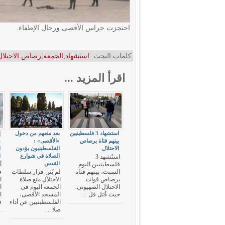
احتجزت حراس الأقصى ورجال الإطفاء.
كلمات البحث :
استشهاد
;
الجمعة
;
رصاص الاحتلال
اقرأ المزيد ...
استشهاد 3 فلسطينيين
بعد منعهم من دخول
بينهم فتاة برصاص
«الأقصى» :
م
الاحتلال
الفلسطينيون يؤدون
ا
الصلاة في شوارع
ا
استُشهد 3
القدس
فلسطينيين اليوم
السبت، بينهم فتاة
لم يُثنِ قرار سلطات
ف
برصاص قوات
الاحتلال منع صلاة
ا
الاحتلال الصهيوني.
الجمعة اليوم في
ا
حيث قُتل فل ...
المسجد الأقصى،
ا
الفلسطينيين عن أداء
ق
صلا ...