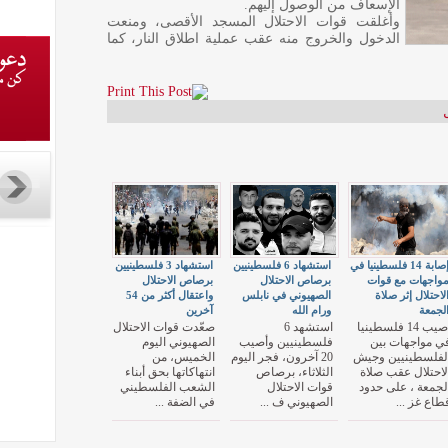
الإسعاف من الوصول إليهم.
وأغلقت قوات الاحتلال المسجد الأقصى، ومنعت
الدخول والخروج منه عقب عملية اطلاق النار، كما
إصابة 14 فلسطينيا في
استشهاد 6 فلسطينيين
استشهاد 3 فلسطينيين
واجهات مع قوات
برصاص الاحتلال
برصاص الاحتلال
لاحتلال إثر صلاة
الصهيوني في نابلس
واعتقال أكثر من 54
لجمعة
ورام الله
آخرين
أصيب 14 فلسطينيا
استشهد 6
صعّدت قوات الاحتلال
ي مواجهات بين
فلسطينيين وأصيب
الصهيوني اليوم
لفلسطينيين وجيش
20 آخرون، فجر اليوم
الخميس، من
لاحتلال عقب صلاة
الثلاثاء، برصاص
انتهاكاتها بحق أبناء
لجمعة ، على حدود
قوات الاحتلال
الشعب الفلسطيني
طاع غز ...
الصهيوني ف ...
في الضفة ...