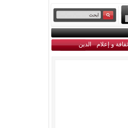
قافة و إعلام
الدين