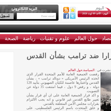
اليوم : الأحد 09 اوت 2026
تصاد
حول العالم
علوم و تقنيات
رياضة
الصحة
ث
قرارا ضد ترامب بشأن القدس
نشرت في :
السياسة
,
حول العالم
رفضت الجمعية العامة للأمم المتحدة القرار الذى
اتخذه الرئيس الأمريكى « دونالد ترامب » ، بشأن
القدس واعتبارها عاصمة للكيان الصهيوني بتأييد 128
دولة ، و رفض 9 دول ، فيما امتنعت 35 دولة عن
التصويت.
و اكد قرار الجمعية العامة على ان أي قرار بشأن
تغيير طابع القدس غير قانوني و انه يجب الالتزام
بقرارات مجلس الأمن المتعلقة بالقدس.
و علق المتحدث باسم الرئيس الفلسطينى، على