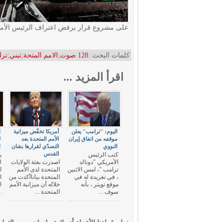
على مشروع قرار يرفض اعتراف الرئيس الأمي
كلمات البحث :
128 صوت
;
الامم المتحة
;
تبني
;
تر
اقرأ المزيد ...
اليوم: "ترامب" يعلن
أمريكا تخفّض ميزانية
ا
موقفه من اتفاق إيران
الأمم المتحدة بعد
ل
النووي
التصدّي لقرارها بشان
ا
القدس
كتب الرئيس
ي
الأمريكي "دونالد
اصدرت بعثة الولايات
ل
ترامب "، امس الاثنين
المتحدة لدى الأمم
ا
، في تغريدة له في
المتحدة بياناأكدت من
ا
موقع تويتر ، بأنه
خلاله أن ميزانية الأمم
ا
سوف ...
المتحدة ...