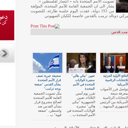
تصويت الأمم المتحدة بانه « انتصار لفلسطين ».
يشار الى ان الجمعية العامة للأمم المتحدة، المؤلفة
من 193 دولة، عقدت اليوم جلسة طارئة، للتصويت
ركي دونالد ترمب بالقدس عاصمة للكيان الصهيوني
امب
;
قدس
لنتائج الأولية الجزئية
تعيين "نيكي هالي"
صحيفة عبرية تصف
لانتخابات الرئاسية
سفيرة للولايات
قرار الأمم المتحدة
لأمريكية
المتحدة في الأمم
بشأن القدس "صفعة
المتحدة
بوجه ترامب"
تواصل فرز الأصوات
معرفة نتيجة
تقرر يوم أمس
مثّل تصويت الجمعية
لانتخابات الرئاسية
الثلاثاء، تعيين
العامة للأمم المتحدة
لأمريكية بين الرئيس
الجمهورية "نيكي
لصالح مشروع قرار
لجمهوري المنتهية ...
هالي" سفيرة
بشأن القدس ضد
للولايات المتحدة في
واشنطن، "صفعة
الأمم المتحدة ب ...
قوية" ب ...