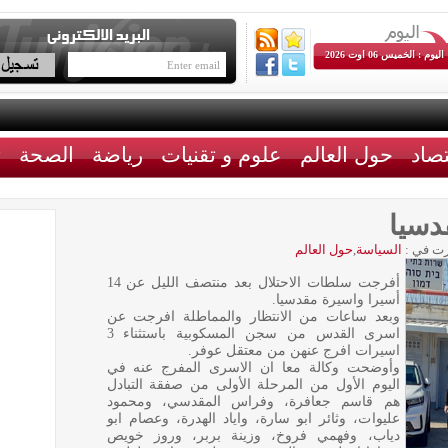
اليوم : الخميس 06 اوت 2026
تصاد
حول العالم
علوم و تقنيات
رياضة
الصحة
ث
ت في :
السياسة
,
حول العالم
أفرجت سلطات الاحتلال بعد منتصف الليل عن 14
أسيرا واسيرة مقدسيا.
وبعد ساعات من الانتظار والمماطلة افرجت عن
اسرى القدس من سجن المسكوبية باستثناء 3
اسيرات افرج عنهن من معتقل عوفر.
وأوضحت وكالة معا ان الاسرى المفرج عنه في
اليوم الأول من المرحلة الأولى من صفقة التبادل
هم قاسم جعافرة، وفراس المقدسي، ومحمود
عليوات، وثائر ابو سارة، واياد الهدرة، وعصام ابو
دياب، وفهمي فروخ، وزينة بربر، وروز خويص