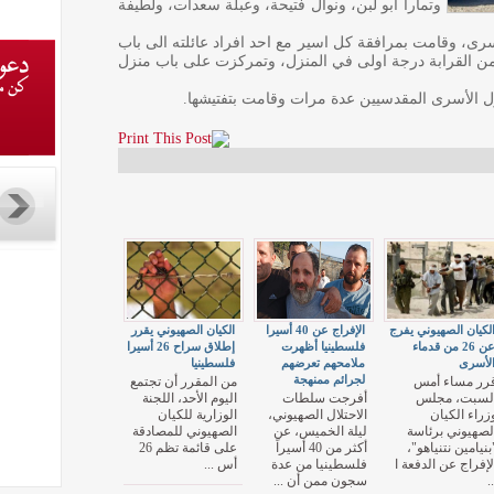
وتمارا ابو لبن، ونوال فتيحة، وعبلة سعدات، ولطيفة
ى، وقامت بمرافقة كل اسير مع احد افراد عائلته الى باب
 من القرابة درجة اولى في المنزل، وتمركزت على باب منزل
ل الأسرى المقدسيين عدة مرات وقامت بتفتيشها.
لكيان الصهيوني يفرج
الإفراج عن 40 أسيرا
الكيان الصهيوني يقرر
عن 26 من قدماء
فلسطينيا أظهرت
إطلاق سراح 26 أسيرا
لأسرى
ملامحهم تعرضهم
فلسطينيا
لجرائم ممنهجة
رر مساء أمس
من المقرر أن تجتمع
لسبت، مجلس
أفرجت سلطات
اليوم الأحد، اللجنة
زراء الكيان
الاحتلال الصهيوني،
الوزارية للكيان
لصهيوني برئاسة
ليلة الخميس، عن
الصهيوني للمصادقة
بنيامين نتنياهو"،
أكثر من 40 أسيراً
على قائمة تظم 26
لإفراج عن الدفعة ا
فلسطينيا من عدة
أس ...
..
سجون ممن أن ...