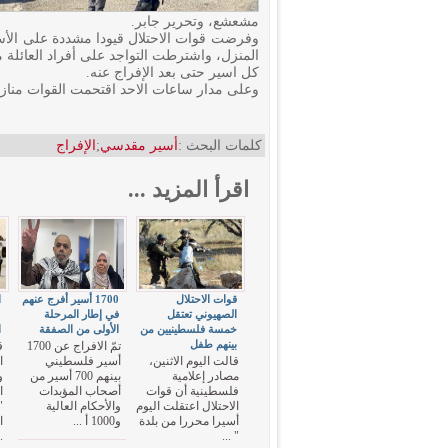
مشعشع، وتحرير جابر.
وفرضت قوات الاحتلال قيودا مشددة على الأسر
المنزل، واشترطت التواجد على أفراد العائلة
كل اسير حتى بعد الإفراج عنه.
وعلى مدار ساعات الاحد اقتحمت القوات مناز
كلمات البحث :
أسير مقدسي
;
الإفراج
اقرأ المزيد ...
قوات الاحتلال
1700 أسير أفرج عنهم
ا
الصهيوني تعتقل
في إطار المرحلة
خمسة فلسطينيين من
الأولى من الصفقة
ا
بينهم طفل
تمّ الافراج عن 1700
ق
قالت اليوم الاثنين،
أسير فلسطيني
ا
مصادر إعلامية
بينهم 700 أسير من
و
فلسطينية أن قوات
أصحاب المؤبدات
ا
الاحتلال اعتقلت اليوم
والأحكام العالية
"
أسيرا محررا من بلدة
و1000 أ ...
ا
.
" ...