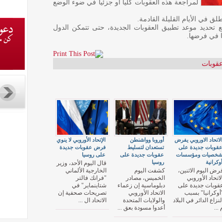
لمراجعة هذه العقوبات كليا أو جزئيا في ضوء الوضع
لق في الأيام القليلة القادمة.
 تحديد موعد تطبيق العقوبات الجديدة، حتى تتمكن الدول
ما في فرضها.
قوبات
لاتحاد الاوروبي يفرض
أوروبا وواشنطن
الإتحاد الأوروبي لا ينوي
قوبات جديدة على
تستعدان لتسليط
فرض عقوبات جديدة
خصيات ومؤسسات
عقوبات جديدة على
على روسيا
وكرانية
روسيا
قال اليوم الأحد، وزير
رض اليوم الاثنين،
كشفت اليوم
الخارجية الألماني
لاتحاد الأوروبي
الخميس، مصادر
"فرانك فالتر
قوبات جديدة على
دبلوماسية إن زعماء
شتاينماير" في
أوكرانيا" بسبب
الاتحاد الأوروبي
تصريحات صحفية إن
لنزاع الدائر في البلاد
والولايات المتحدة
الاتحاد ال ...
 ...
أعدوا مسودة بعق ...