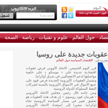
اليوم : السبت 08 اوت 2026
تصاد
حول العالم
علوم و تقنيات
رياضة
الصحة
ث
 عقوبات جديدة على روسيا
شرت في :
الإقتصاد
,
السياسة
,
حول العالم
قرر اليوم الخميس، الاتحاد الأووبي فرض عقوبات
اقتصادية جديدة على « موسكو » على خلفية
مواصلتها لدعم الانفصاليين في شرق أوكرانيا.
وتشمل العقوبات الأوروبية الجديدة فرض قيود على
جمع الأموال في الأسواق الأوروبية بالنسبة لشركات
النفط المملوكة للدولة الروسية.
ومن جانبه قال رئيس مجلس الاتحاد الأوروبي
« هيرمان فون رومبوي » إن هدف هذه العقوبات هو
تحقيق تغيير في مسار السياسة الروسية تجاه
اوكرانيا، مشيرا إلى استعداد الاتحاد الأوروبي