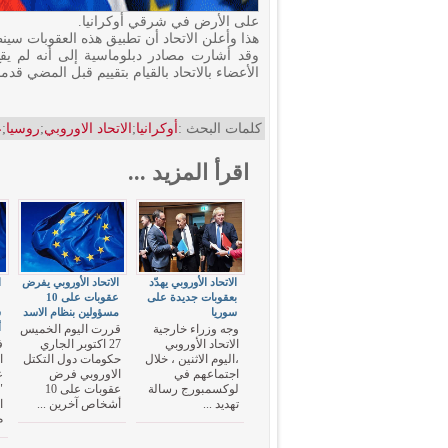
على الأرض في شرقي أوكرانيا.
هذا وأعلن الاتحاد أن تطبيق هذه العقوبات سينط
وقد أشارت مصادر دبلوماسية إلى أنه لم يقع
الأعضاء بالاتحاد بالقيام بتقييم قبل المضي قد
كلمات البحث :
أوكرانيا
;
الاتحاد الاوروبي
;
روسيا
;
ع
اقرأ المزيد ...
الاتحاد الأوروبي يهدّد
الاتحاد الأوروبي يفرض
ا
بعقوبات جديدة على
عقوبات على 10
ع
سوريا
مسؤولين بنظام الاسد
ش
أ
وجه وزراء خارجية
قررت اليوم الخميس
الاتحاد الأوروبي
27 اكتوبر الجاري
ف
،اليوم الاثنين ، خلال
حكومات دول التكتل
ا
اجتماعهم في
الاوروبي فرض
ع
لوكسمبورج رسالة
عقوبات على 10
"
تهديد ...
أشخاص آخرين ...
ا
م