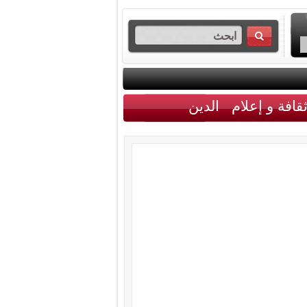
قافة و إعلام
الدين