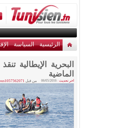
الرئيسية
السياسة
الإق
أخبار مختلفة
اتصل بنا
الماضية
اخر تحديث :
06/05/2016
من قبل
ous1057562071