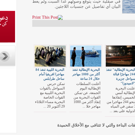
في صقلية حيث يتوقع وصولهم غدا السبت.ولم يعط
البيان أي تفاصيل عن جنسيات اللاجئين.
لبحرية الإيطالية" تنقذ
البحرية الإيطالية تنقذ
البحرية الليبية تنقذ 84
244 مهاجرًا قبالة
أكثر من 1000 مهاجر
مهاجرا افريقيا أمام
واحل جزيرة
خلال 24 ساعة
ساحل طرابلس
لامبيدوزا"
أعلنت السلطات
تمكن حرس
علنت البحرية
الإيطالية اليوم
السواحل بالقوات
لإيطالية أمس
الجمعة، عن تمكن
البحرية الليبية مع
لخميس، إنقاذها
القوات البحرية من
القوات الخاصة
لنحو 244 مهاجرا من
إنقاذ أكثر من 1000
البحرية مساء الثلاثاء
3 سفن في المياه
مهاجر خلا ...
29 أكتوبر 20 ...
لدولية على بعد ...
قات البناءة والتي لا تتنافى مع الأخلاق الحميدة