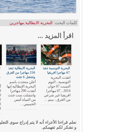
كلمات البحث :
البحرية الايطالية
;
مهاجرين
اقرأ المزيد ...
البحرية التونسية تنقذ
البحرية الايطالية تنقذ
ا
67 مهاجرا افريقيا
250 مهاجرا من الغرق
وتنتشل 6 جثث
س
انقذت البحرية
"
التونسية ، اليوم
أعلن متحدث باسم
السبت 07 جوان
البحرية الإيطالية إنها
أ
2014 ، 67 مهاجرا
أنقذت 290 مهاجرا
ا
افريقيا غير شرعي
وانتشلت ست جثث
ا
من الغرق ، بينم ...
من المياه أمس
الخميس ...
ا
نعلم قراءنا الأعزاء أنه لا يتم إدراج سوى التعلي
و نشكر لكم تفهمكم.