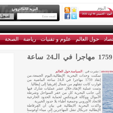
اليوم : الخميس 06 اوت 2026
تصاد
حول العالم
علوم و تقنيات
رياضة
الصحة
ث
البحرية الإيطالية تنقذ 1759 مهاجرا في الـ24 ساعة
anonym
|
نشرت في :
السياسة
,
حول العالم
تمكنت وحدات البحرية الإيطالية،اليوم الجمعة،من
إنقاذ 1759 مهاجرا في الـ24 ساعة الماضية من
قوارب كانت تنقلهم من شمال إفريقيا إلى إيطاليا.
وتمت عملية الإنقاذ،خلال عشر عمليات شارك فيها
إلى جانب البحرية كل من خفر السواحل وشرطة
الأموال ووكالة فرونتكس لحماية الحدود الخارجية
للاتحاد الأوروبي وجمعية أطباء بلا حدود الخيرية.
واكدت البحرية الايطالية في بيان أن الفرقاطة
الإيطالية جريكال تنقل المهاجرين إلى ميناء أوغوستا