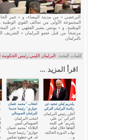
البرعصي » من مدينة البيضاء، و « عمر الح
المجموعة الأولى من تحالف القوي الوطنية و
الوطنية، و « يونس بشير الفقهي » عن المجمو
مرشحاً من قبل عضو البرلمان « الشريف ال
بالبرلمان.
كلمات البحث :
البرلمان الليبي
;
رئيس الحكومة ال
اقرأ المزيد ...
يلدريم يُعلن تنحيه عن
انتخاب "محمد عثمان
ا
رئاسة البرلمان التركي
جواري" رئيسا جديدا
ر
للبرلمان الصومالي
ع
أعلن رئيس البرلمان
التركي "بن علي
انتخب البرلمان
ت
يلدريم" في كلمة
الصومالي أمس
ا
ألقاها خلال لقائه
الثلاثاء "محمد عثمان
ا
نواب الدورة الحالية،
جواري" رئيسا جديدا
"
و ...
له، في خطوة تعكس
غ