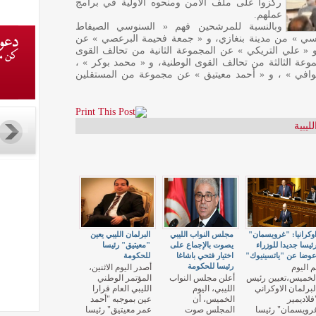
ركزوا على ملف الأمن ومنحوه الأولية في برامج
عملهم.
وبالنسبة للمرشحين فهم « السنوسي الصيفاط
اسي » من مدينة بنغازي، و « جمعة فحيمة البرعصي » عن
 « علي التريكي » عن المجموعة الثانية من تحالف القوى
عة الثالثة من تحالف القوى الوطنية، و « محمد بوكر » ،
وافي » ، و « أحمد معيتيق » عن مجموعة من المستقلين
ليبية
وكرانيا: "غرويسمان"
مجلس النواب الليبي
البرلمان الليبي يعين
ئيسا جديدا للوزراء
يصوت بالإجماع على
"معيتيق" رئيسا
وضا عن "ياتسينيوك"
اختيار فتحي باشاغا
للحكومة
رئيسا للحكومة
م اليوم
أصدر اليوم الاثنين،
لخميس،تعيين رئيس
أعلن مجلس النواب
المؤتمر الوطني
لبرلمان الاوكراني
الليبي، اليوم
الليبي العام قرارا
فلاديمير
الخميس، أن
عين بموجبه "أحمد
رويسمان" رئيسا
المجلس صوت
عمر معيتيق" رئيسا