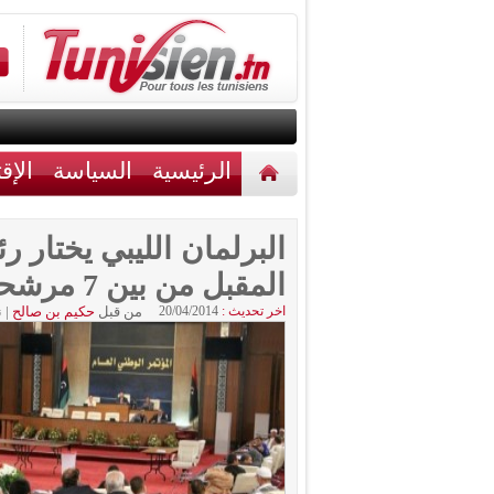
الرئيسية
السياسة
الإق
أخبار مختلفة
اتصل بنا
البرلمان الليبي يختار رئ
المقبل من بين 7 مرشحين
اخر تحديث :
20/04/2014
من قبل
حكيم بن صالح
|
ن