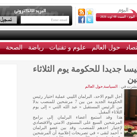
اليوم : السبت 08 اوت 2026
تصاد
حول العالم
علوم و تقنيات
رياضة
الصحة
ث
يسا جديدا للحكومة يوم الثلاثاء
شرت في :
السياسة
,
حول العالم
أجل اليوم الاحد، البرلمان الليبي عملية اختيار رئيس
الحكومة الجديد من بين 7 مرشحين للمنصب بدلا
من الرئيس المستقيل « عبد الله الثني » إلى يوم
الثلاثاء المقبل.
هذا وقد استمع أعضاء البرلمان إلى برامج
المرشحين السبع على المستوى الامني والاقتصادي
لإختيار احدهم للمنصب، وقد بين عضو البرلمان
« أحمد لنقى » في تصريحات إعلامية أن المرشحين