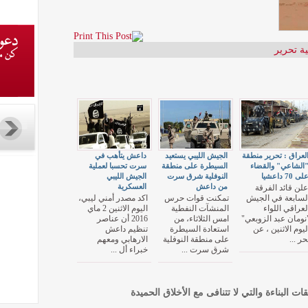
ة تحرير
لعراق : تحرير منطقة
الجيش الليبي يستعيد
داعش يتأهب في
الشاعي" والقضاء
السيطرة على منطقة
سرت تحسبا لعملية
لى 70 داعشيا
النوفلية شرق سرت
الجيش الليبي
من داعش
العسكرية
علن قائد الفرقة
لسابعة في الجيش
تمكنت قوات حرس
اكد مصدر أمني ليبي،
لعراقي اللواء
المنشآت النفطية
اليوم الاثنين 2 ماي
نومان عبد الزوبعي"
امس الثلاثاء، من
2016 أن عناصر
ليوم الاثنين ، عن
استعادة السيطرة
تنظيم داعش
حر ...
على منطقة النوفلية
الارهابي ومعهم
شرق سرت ...
خبراء أل ...
قات البناءة والتي لا تتنافى مع الأخلاق الحميدة