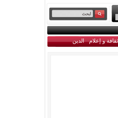
قافة و إعلام
الدين