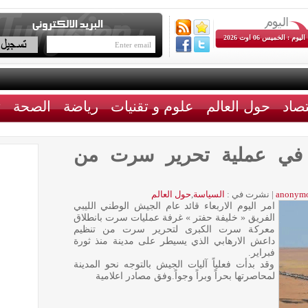
اليوم : الخميس 06 اوت 2026
تصاد
حول العالم
علوم و تقنيات
رياضة
الصحة
ث
 في عملية تحرير سرت من
anonym
|
نشرت في :
السياسة
,
حول العالم
امر اليوم الاربعاء قائد عام الجيش الوطني الليبي
الفريق « خليفة حفتر » غرفة عمليات سرت بانطلاق
معركة سرت الكبرى لتحرير سرت من تنظيم
داعش الارهابي الذي يسيطر على مدينة منذ ثورة
فبراير.
وقد بدأت فعلياً آليات الجيش بالتوجه نحو المدينة
لمحاصرتها بحراً وبراً وجواً.وفق مصادر اعلامية