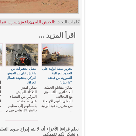
كلمات البحث :
الجيش الليبي
;
داعش
;
سرت
;
عملي
اقرأ المزيد ...
تحرير منفذ الوليد على
مقتل العشرات من
ا
الحدود العراقية
داعش على يد الجيش
"
السورية من قبضة
التركي ببعشيقة شمال
ع
"داعش"
العراق
أ
تمكن مقاتلو الحشد
تمكن امس
ا
العشائري بالتنسيق
الثلاثاء،الجيش
ا
مع التحالف
التركي من القضاء
"
الدولي،اليوم الاربعاء
على 32 يشتبه
ا
من تحرير ناحية الوليد
بانتمائهم إلى تنظيم
ت
...
داعش الارهابي في م
...
نعلم قراءنا الأعزاء أنه لا يتم إدراج سوى التعلي
و نشكر لكم تفهمكم.