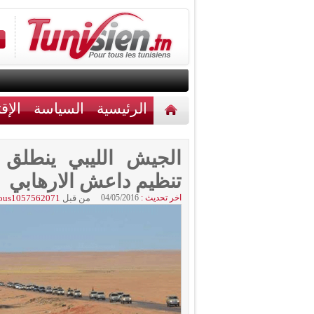
الرئيسية
السياسة
الإق
أخبار مختلفة
اتصل بنا
الجيش الليبي ينطلق
تنظيم داعش الارهابي
اخر تحديث :
04/05/2016
من قبل
ous1057562071