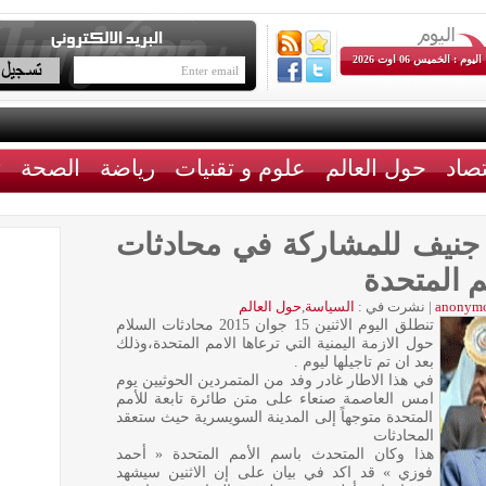
اليوم : الخميس 06 اوت 2026
تصاد
حول العالم
علوم و تقنيات
رياضة
الصحة
ث
 جنيف للمشاركة في محادثات
م المتحدة
anonym
|
نشرت في :
السياسة
,
حول العالم
تنطلق اليوم الاثنين 15 جوان 2015 محادثات السلام
حول الازمة اليمنية التي ترعاها الامم المتحدة،وذلك
بعد ان تم تاجيلها ليوم .
في هذا الاطار غادر وفد من المتمردين الحوثيين يوم
امس العاصمة صنعاء على متن طائرة تابعة للأمم
المتحدة متوجهاً إلى المدينة السويسرية حيث ستعقد
المحادثات
هذا وكان المتحدث باسم الأمم المتحدة « أحمد
فوزي » قد اكد في بيان على إن الاثنين سيشهد