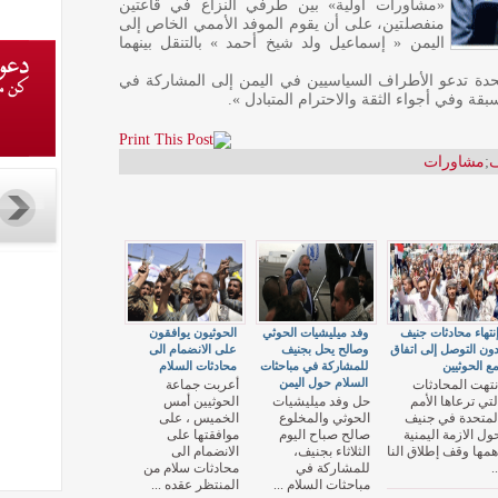
«مشاورات أولية» بين طرفي النزاع في قاعتين
منفصلتين، على أن يقوم الموفد الأممي الخاص إلى
اليمن « إسماعيل ولد شيخ أحمد » بالتنقل بينهما
حدة تدعو الأطراف السياسيين في اليمن إلى المشاركة في
وفي أجواء الثقة والاحترام المتبادل ».
ف
;
مشاورات
نتهاء محادثات جنيف
وفد ميليشيات الحوثي
الحوثيون يوافقون
ون التوصل إلى اتفاق
وصالح يحل بجنيف
على الانضمام الى
ع الحوثيين
للمشاركة في مباحثات
محادثات السلام
السلام حول اليمن
نتهت المحادثات
أعربت جماعة
لتي ترعاها الأمم
حل وفد ميليشيات
الحوثيين أمس
لمتحدة في جنيف
الحوثي والمخلوع
الخميس ، على
ول الازمة اليمنية
صالح صباح اليوم
موافقتها على
همها وقف إطلاق النا
الثلاثاء بجنيف،
الانضمام الى
..
للمشاركة في
محادثات سلام من
مباحثات السلام ...
المنتظر عقده ...