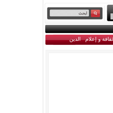
قافة و إعلام
الدين