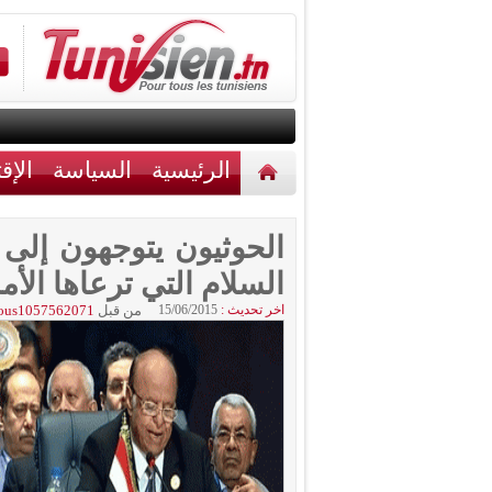
الرئيسية
السياسة
الإق
أخبار مختلفة
اتصل بنا
الحوثيون يتوجهون إلى
السلام التي ترعاها الأم
اخر تحديث :
15/06/2015
من قبل
ous1057562071