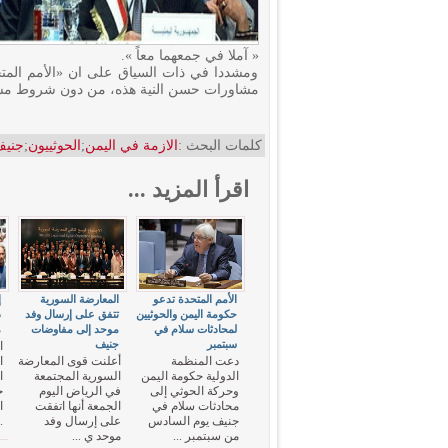
« آملا في جمعهما معاً ».
ومشددا في ذات السياق على ان «الأمم المت
مشاورات حسن النية هذه، من دون شروط مسبقة 
كلمات البحث :
الازمة في اليمن
;
الحوثييون
;
جني
اقرأ المزيد ...
الأمم المتحدة تدعو
المعارضة السورية
إ
حكومة اليمن والحوثيين
تتفق على إرسال وفد
د
لمحادثات سلام في
موحد إلى مفاوضات
م
سبتمبر
جنيف
ا
دعت المنظمة
أعلنت قوى المعارضة
ا
الدولية حكومة اليمن
السورية المجتمعة
ا
وحركة الحوثي إلى
في الرياض اليوم
ح
محادثات سلام في
الجمعة أنها اتفقت
ا
جنيف يوم السادس
على إرسال وفد
.
من سبتمبر ...
موحد ي ...