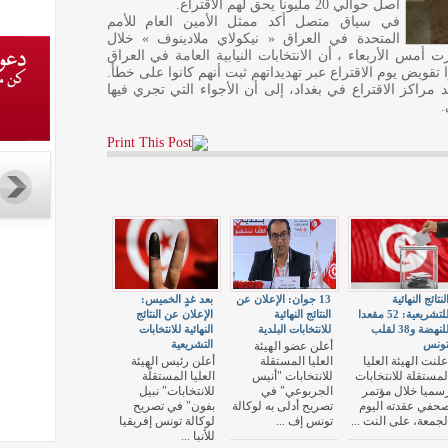
أصل حوالي 20 مليونا يحق لهم الاقتراع.
في سياق متصل أكد ممثل الأمين العام للأمم
المتحدة في العراق « نيكولاي ملادينوف » خلال
أمس الأربعاء ، أن الانتخابات النيابية العامة في العراق
ا تقويض يوم الاقتراع عبر تهديداتهم ثبت أنهم كانوا على خطأ.
 مراكز الاقتراع في بغداد، إلى أن الأجواء التي تجري فيها
.
لنتائج النهائية
13 جوان: الإعلان عن
بعد غدٍ الخميس:
للتشريعية: 52 مقعدا
النتائج النهائية
الإعلان عن النتائج
للنهضة و38 لقلب
للانتخابات البلدية
النهائية للانتخابات
ونس
التشريعية
أعلن عضو الهيئة
علنت الهيئة العليا
العليا المستقلة
أعلن رئيس الهيئة
لمستقلة للانتخابات
للانتخابات "أنيس
العليا المستقلّة
سميا خلال مؤتمر
الجربوعي" في
للانتخابات" نبيل
حفي عقدته اليوم
تصريح أدلى به لوكالة
بفون" في تصريح
لجمعة، على النت ...
تونس إف ...
لوكالة تونس إفريقيا
للأنبا ...