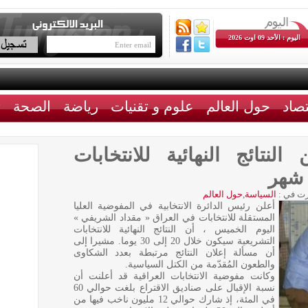
اليوم : الأحد 09 اوت 2026
تصاد
حول العالم
علوم و تقنيات
رياضة
الصحة
ث
لنتائج النهائية للانتخابات
 شهر
ت في :
السياسة
,
حول العالم
أعلن رئيس الدائرة الانتخابية في المفوضية العليا
المستقلة للانتخابات في العراق « مقداد الشريفي »
اليوم الخميس ، أن النتائج النهائية للانتخابات
التشريعية سيكون خلال 20 إلى 30 يوما. مشيرا إلى
أن مسألة إعلان النتائج مرتبطة بعدد الشكاوى
والطعون المُقدّمة من الكتل السياسية.
وكانت مفوضية الانتخابات العراقية قد أعلنت أن
نسبة الإقبال على صناديق الاقتراع بلغت حوالي 60
في المئة، إذ شارك حوالي 12 مليون ناخب فيها من