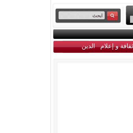
قافة و إعلام
الدين