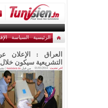
الرئيسية
السياسة
الإق
أخبار مختلفة
اتصل بنا
العراق : الإعلان عن ا
التشريعية سيكون خلال
اخر تحديث :
01/05/2014
من قبل
tunisien.tn
|
نشر