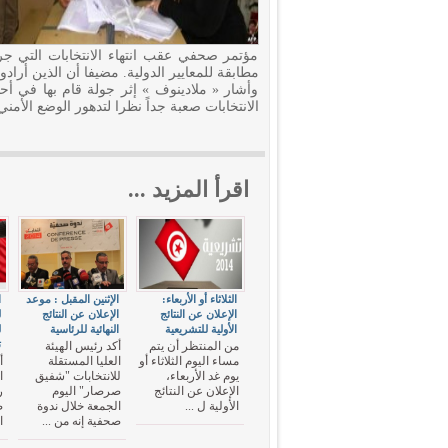
مؤتمر صحفي عقب انتهاء الانتخابات التي جرت 
مطابقة للمعايير الدولية. مضيفا أن الذين أرادو
وأشار « ملادينوف » إثر جولة قام بها في أحد
الانتخابات صعبة جداً نظرا لتدهور الوضع الأمني
اقرأ المزيد ...
الثلاثاء أو الأربعاء:
الإثنين المقبل : موعد
ا
الإعلان عن النتائج
الإعلان عن النتائج
الأولية للتشريعية
النهائية للرئاسية
ت
من المنتظر أن يتم
أكد رئيس الهيئة
مساء اليوم الثلاثاء أو
العليا المستقلة
أ
يوم غد الأربعاء،
للانتخابات "شفيق
ا
الإعلان عن النتائج
صرصار" اليوم
ر
الأولية ل ...
الجمعة خلال ندوة
ص
صحفية إنه من ...
ا