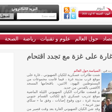
اليوم : الجمعة 07 اوت 2026
تصاد
حول العالم
علوم و تقنيات
رياضة
الصحة
ث
ارة على غزة مع تجدد اقتحام
ت في :
السياسة
,
حول العالم
شنت طائرات عسكرية للكيان الصهيوني ، غارة على
موقع قرب مدينة غزة ، فيما قامت مجموعات من
المستوطنين اليهود، الاثنين، باقتحامها المسجد
الأقصى بالقدس من جديد.
و قصفت طائرات الكيان الصهيوني الليلة الماضية
موقع تدريب عسكري تابع لكتائب القسام جنوبي
مدينة غزة ، دون وقوع إصابات ، وفق ما « سكاي
نيوز عربية » .
وقد شن الكيان الصهيوني الغارة بعد وقت قصير من