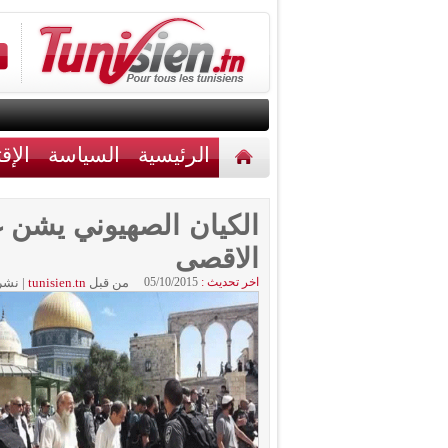
الرئيسية
السياسة
الإق
أخبار مختلفة
اتصل بنا
الكيان الصهيوني يشن غ
الاقصى
اخر تحديث :
05/10/2015
من قبل
tunisien.tn
|
نشر