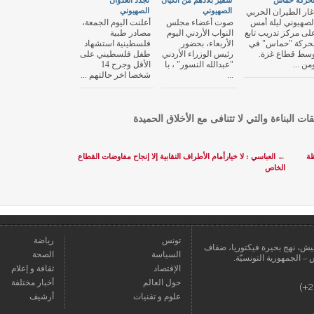
حركة حماس
سفير بلادهم من الكيان
تجدد العدوان
الصهيوني
الصهيوني
غار الطيران الحربي
لصهيوني ليلة أمس
صوت أعضاء مجلس
أعلنت اليوم الجمعة،
لى مركز تدريب تابع
النواب الأردني اليوم
مصادر طبية
حركة "حماس" في
الأربعاء، بحضور
فلسطينية استشهاد
سط قطاع غزة.
رئيس الوزراء الأردني
طفل فلسطيني على
من ...
"عبدالله النسور" ، با
الأقل وجرح 14
...
شخصا اخر حالتهم ...
قات البناءة والتي لا تتنافى مع الأخلاق الحميدة
ظة
←
العباسي : لا خيارأمام الأطراف النقابية إلا إنجاح مفاوضات القطاع
الخاص
تونس
رياضة
عمارة يعيش، نهج بحيرة فيكتوريا، ضفاف
السياسة
الصحة
الإقتصاد
ثقافة و إعلام
حول العالم
أخبار مختلفة
علوم و تقنيات
أرشيف