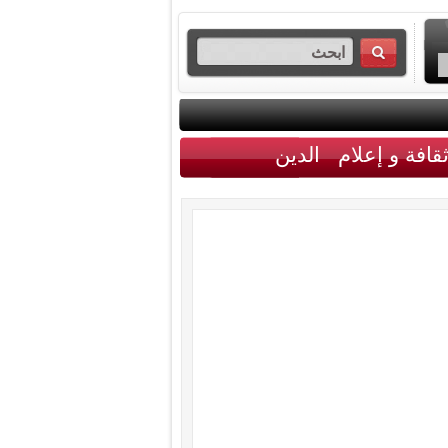
قافة و إعلام
الدين