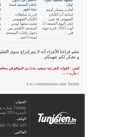
للجبهة الشعبية جنوب
الاقصى من دخول
ل
لبنان
باحات المسجد لمدة
أ
ستة أشهر
أفادت مصادر أمنية
ا
لبنانية أن الكيان
قررت سلطات
ع
الصهوني قد شن،
الكيان الصهيوني
ل
فجر اليوم الجمعة 23
تجديد منعها لمدير
و
أوت 2013، غارة جوية
المسجد الاقصى من
و
في ...
دخول باحات المسجد
لمدة 6 اشه ...
نعلم قراءنا الأعزاء أنه لا يتم إدراج سوى التعلي
و نشكر لكم تفهمكم.
اليمن : القوات الشرعية تستعيد عددا من المواقع في محاف
« مأرب »
→
Les commentaires sont fermés.
العنوان :
Yfidelity 
البحيرة 1053 تونس – الجمهورية التونسيّة.
الهاتف :
الفاكس :