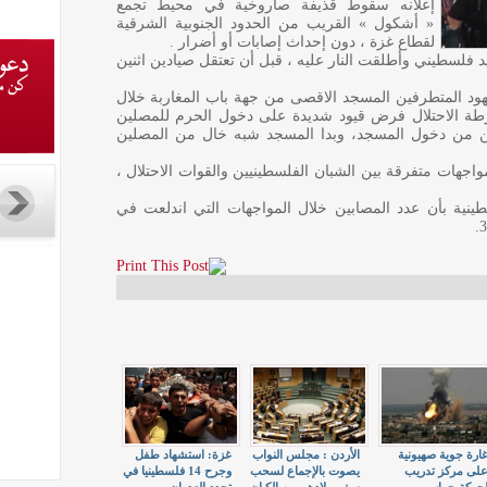
إعلانه سقوط قذيفة صاروخية في محيط تجمع
« أشكول » القريب من الحدود الجنوبية الشرقية
لقطاع غزة ، دون إحداث إصابات أو أضرار .
 فلسطيني وأطلقت النار عليه ، قبل أن تعتقل صيادين اثنين
د المتطرفين المسجد الاقصى من جهة باب المغاربة خلال
رطة الاحتلال فرض قيود شديدة على دخول الحرم للمصلين
ن من دخول المسجد، وبدا المسجد شبه خال من المصلين
اجهات متفرقة بين الشبان الفلسطينيين والقوات الاحتلال ،
طينية بأن عدد المصابين خلال المواجهات التي اندلعت في
ارة جوية صهيونية
الأردن : مجلس النواب
غزة: استشهاد طفل
لى مركز تدريب
يصوت بالإجماع لسحب
وجرح 14 فلسطينيا في