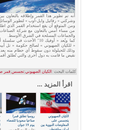
أنه تم تطوير هذا القمر وإطلاقه بالتعاون بي
وشركتي « رفائيل وايل-أوب » لتطوير الوسائل ا
من مساء أمس بالتعاون مع شركة الصناعات ال
والجماعات المسلحة في الشرق الأوسط.
كما ويُعد « أوفيك 10″ الأحد
« للكيان الصهيوني » لصالح حكومة « تل أبيب
وذلك للحيلولة دون سقوط أي حطام منه بعد 
نقيض ما قامت به دول أخرى والتي تُطلق أقمار
كلمات البحث :
الكيان الصهيوني
;
تجسس
;
قمر ص
اقرأ المزيد ...
الكيان الصهيوني
روسيا تطلق قمرا
ص
يتجسس على
صناعيا سعوديا للفضاء
ق
المفاوضات النووية بين
يوم 19 جوان
ل
إيران وواشنطن
نقلت اليوم الخميس،
ا