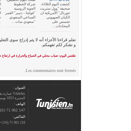
كشفت اليوم الثلاثاء،
شركة الخطوط
ا
صحيفة "وول ستريت
الجوية الروسية
ق
جورنال" الأمريكية ان
"فولجا – دنيبر" القمر
ا
الكيان الصهيوني
الصناعي السعودي
ص
تجسس على
"سعودي سات ...
.
المحادثات ...
نعلم قراءنا الأعزاء أنه لا يتم إدراج سوى التعلي
و نشكر لكم تفهمكم.
طقس اليوم: ضباب محلي في الصباح والحرارة في ارتفاع
Les commentaires sont fermés.
العنوان :
Yfidelity 
البحيرة 1053 تونس – الجمهورية التونسيّة.
الهاتف :
الفاكس :
218 961 71 (216+)