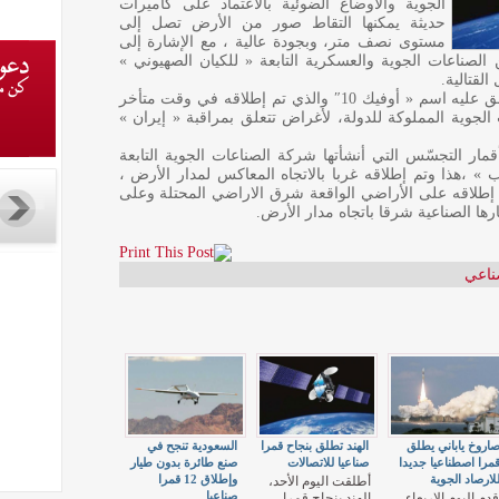
الجوية والأوضاع الضوئية بالاعتماد على كاميرات
حديثة يمكنها التقاط صور من الأرض تصل إلى
مستوى نصف متر، وبجودة عالية ، مع الإشارة إلى
ن الصناعات الجوية والعسكرية التابعة « للكيان الصهيوني »
لقتالية.
ومن المتوقع أن يقع استخدام القمر الذي اطلق عليه اسم « أوفيك 10″ والذي تم إطلاقه في وقت متأخر
جوية المملوكة للدولة، لأغراض تتعلق بمراقبة « إيران »
ث في سلسلة أقمار التجسّس التي أنشأتها شركة الصناعات الجوية التابعة
 » ،هذا وتم إطلاقه غربا بالاتجاه المعاكس لمدار الأرض ،
إطلاقه على الأراضي الواقعة شرق الاراضي المحتلة وعلى
ها الصناعية شرقا باتجاه مدار الأرض.
ناعي
اروخ ياباني يطلق
الهند تطلق بنجاح قمرا
السعودية تنجح في
مرا اصطناعيا جديدا
صناعيا للاتصالات
صنع طائرة بدون طيار
لارصاد الجوية
وإطلاق 12 قمرا
أطلقت اليوم الأحد،
صناعيا
قدم اليوم الاربعاء
الهند بنجاح قمرا