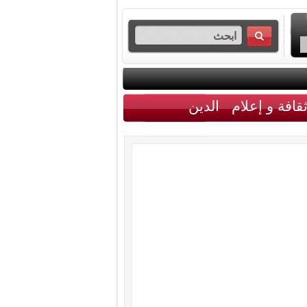
قافة و إعلام
الدين