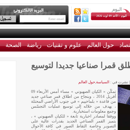
اليوم : الأحد 09 اوت 2026
تصاد
حول العالم
علوم و تقنيات
رياضة
الصحة
ث
لق قمرا صناعيا جديدا لتوسيع
|
نشرت في :
السياسة
,
حول العالم
تمكّن « الكيان الصهيوني » مساء أمس الأربعاء 09
أفريل 2014 ، وبنجاح من اطلاق قمر صناعي جديد
من قاعدة « بلماخييم » في جنوب الأراضي المحتلة
، يهدف من خلاله إلى توسيع عمليات التجسّس
وجمع معلومات استخبارية.
ووفقا لمصادر اخبارية تابعة « للكيان الصهيوني » ،
يتميز القمر الصناعي الجديد بقدرات عالية على
التصوير وخاصة التقاط الصور في كافة الأحوال