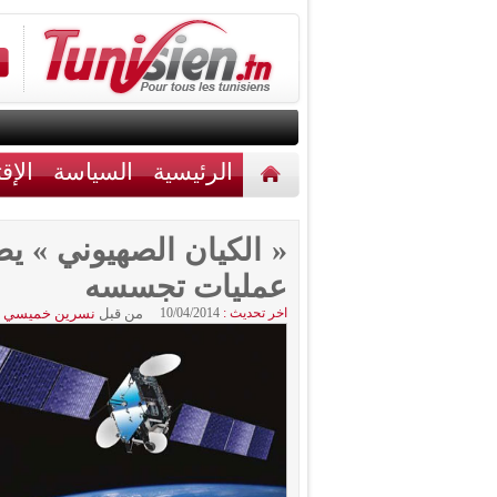
الرئيسية
السياسة
الإق
أخبار مختلفة
اتصل بنا
« الكيان الصهيوني » يط
عمليات تجسسه
اخر تحديث :
10/04/2014
من قبل
نسرين خميسي