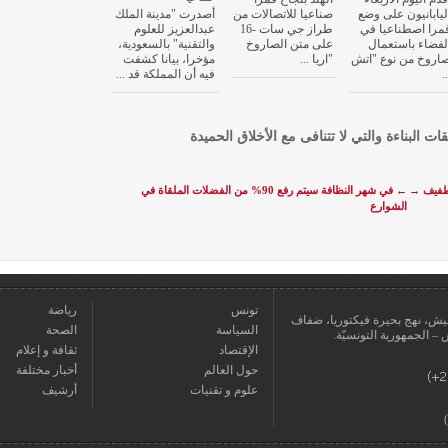
ليابانيون على وضع
صناعيا للاتصالات من
أصدرت "مدينة الملك
مرا اصطناعيا في
طراز جي سات -16
عبدالعزيز للعلوم
لفضاء باستعمال
على متن الصاروخ
والتقنية" بالسعودية،
اروخ من نوع "اتش
"اريا ...
مؤخرا، بيانا كشفت
..
فيه أن المملكة قد ...
قات البناءة والتي لا تتنافى مع الأخلاق الحميدة
 طفيف
→
←
في شهر النظافة سيتم رفع 90% من الفضلات الملقاة في
الشوارع
تونس
رياضة
عمارة يعيش، نهج بحيرة فيكتوريا، ضفاف
السياسة
الصحة
الإقتصاد
ثقافة و إعلام
حول العالم
أخبار مختلفة
علوم و تقنيات
أرشيف