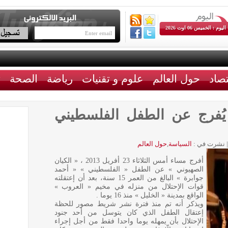
اليوم : الخميس 06 اوت 2026
تصاد
حول العالم
علوم و تقنيات
رياضة
الصحة
ث
 يُفرج عن الطفل الفلسطيني
|
نشرت في :
السياسة
,
حول العالم
أفرج مساء أمس الثلاثاء 23 أفريل 2013 ، « الكيان
الصهيوني » عن الطفل « الفلسطيني » « أحمد
جوابرة » البالغ من العمر 15 سنة، بعد أن إعتقلته
قوات الإحتلال من منزله في مخيم « العروب »
الواقع بمدينة « الخليل » منذ 16 يوما .
ويذكر أنه تم منذ فترة نشر شريط مصور للحظة
إعتقال الطفل الذي كان يتوسل من أحد جنود
الإحتلال بأن يمهله يوما واحدا فقط من أجل إجراء