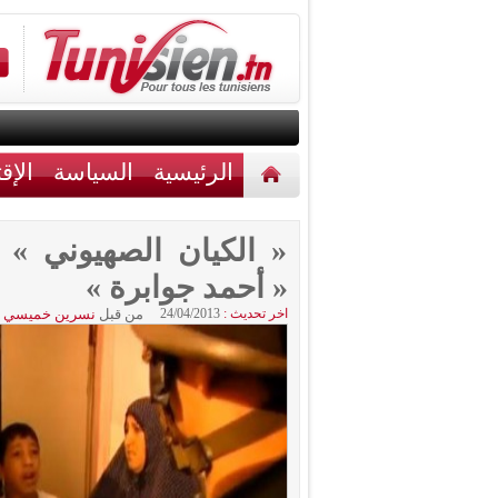
الرئيسية
السياسة
الإق
أخبار مختلفة
اتصل بنا
« الكيان الصهيوني »
« أحمد جوابرة »
اخر تحديث :
24/04/2013
من قبل
نسرين خميسي