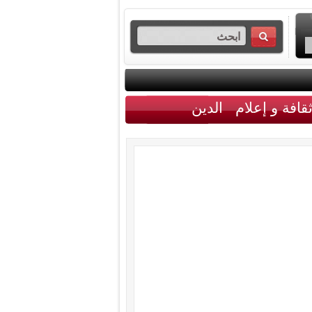
قافة و إعلام
الدين