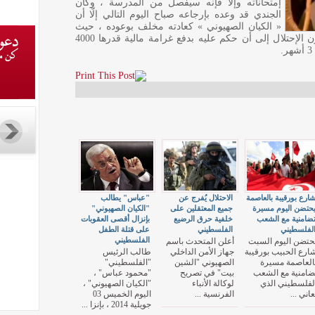
إمتحاناته وإلّا فإنه سيفصل من المدرسة ، وكان
الجندي قد وعده بإرجاعه صباح اليوم التالي إلّا أن
« الكيان الصهيوني » كعادته مخلف بوعوده ، حيث
قضى الطفل « جوابرة » 16 يوما داخل سجون الإحتلال إلى أن حكم عليه بدفع غرامة مالية قدرها 4000
ارع بورقيبة بالعاصمة
الاحتلال يُفرج عن
"عباس" يطالب
حتضن اليوم مسيرة
جميع المعتقلين على
"الكيان الصهيوني"
ضامنية مع الشعب
خلفية حرق الرضيع
بإنزال أقصى العقوبات
لفلسطيني
الفلسطيني
على قتلة الطفل
الفلسطيني
حتضن اليوم السبت
أعلن المتحدث باسم
ارع الحبيب بورقيبة
جهاز الأمن الداخلي
طالب الرئيس
العاصمة مسيرة
الصهيوني "الشين
"الفلسطيني"
ضامنية مع الشعب
بيت" في تصريح
"محمود عباس" ،
لفلسطيني الذي
لوكالة الأنباء
"الكيان الصهيوني" ،
عاني ...
الفرنسية ...
اليوم الخميس 03
جويلية 2014 ، بإنزا ...