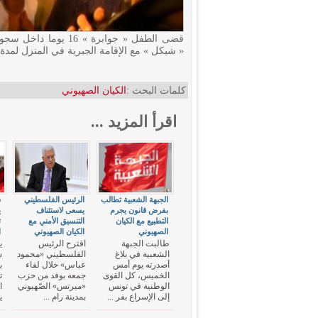
« شيكل » مع الإقامة الجبرية في المنزل لمدة 3 أشهر.
كلمات البحث :
الكيان الصهيوني
اقرأ المزيد ...
الجبهة الشعبية تطالب
الرئيس الفلسطيني
ش
بفرض قانون يجرم
يسعى لاستئناف
ي
التطبيع مع الكيان
التنسيق الأمني مع
ت
الصهيوني
الكيان الصهيوني
ا
طالبت الجبهة
اقترح الرئيس
ي
الشعبية في بلاغ
الفلسطيني «محمود
ش
أصدرته يوم أمس
عباس» خلال لقاء
ب
الخميس، كل القوى
جمعه بوفد من حزب
ت
الوطنية في تونس
«ميرتس» الصّهيوني
ا
إلى الإسراع بفر ...
بمدينة رام ...
ي