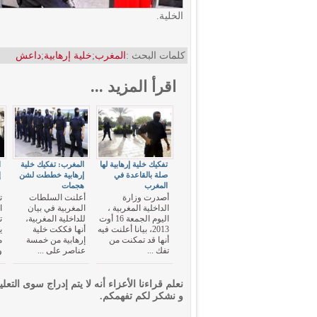
الخلية.
كلمات البحث :
المغرب
;
خلية إرهابية
;
داعش
اقرأ المزيد ...
تفكيك خلية إرهابية لها
المغرب: تفكيك خلية
ا
صلة بالقاعدة في
إرهابية خططت لشن
إ
المغرب
هجمات
"
أصدرت وزارة
أعلنت السلطات
ت
الداخلية المغربية ،
المغربية في بيان
ا
اليوم الجمعة 16 أوت
للداخلية المغربية،
ت
2013، بيانا أعلنت فيه
أنها فككت خلية
ي
أنها قد تمكنت من
إرهابية من خمسة
م
تفك ...
عناصر على ...
و
نعلم قراءنا الأعزاء أنه لا يتم إدراج سوى التعلي
و نشكر لكم تفهمكم.