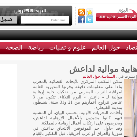
اليوم : الخميس 06 اوت 2026
تصاد
حول العالم
علوم و تقنيات
رياضة
الصحة
ث
هابية موالية لداعش
|
نشرت في :
السياسة
,
حول العالم
تمكن المكتب المركزي للأبحاث القضائية بالمغرب
بناءا على معلومات دقيقة وفرتها المديرية العامة
لمراقبة التراب المغربي من تفكيك خلية إرهابية
موالية لـ « داعش » اليوم الثلاثاء، تتكون من 3
عناصر تتراوح أعمارهم بين 21 و31 سنة، ينشطون
بمدينة القنيطرة.
وأفادت التحريات الأولية، بحسب البيان، أن المشتبه
فيهم كانوا يشيدون بالأعمال الإرهابية لداعش،
ويحرضون على ارتكاب أعمال إرهابية بالمملكة.
وقد حاول أحد الموقوفين الالتحاق بداعش في
سوريا والعراق أو غرب أفريقيا، قبل التفكير بالقيام