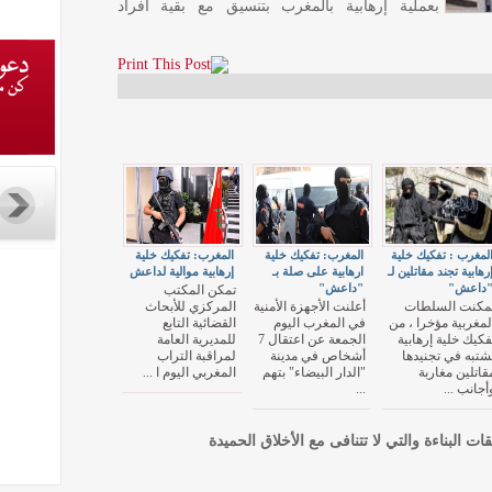
بعملية إرهابية بالمغرب بتنسيق مع بقية أفراد
لمغرب : تفكيك خلية
المغرب: تفكيك خلية
المغرب: تفكيك خلية
رهابية تجند مقاتلين لـ
ارهابية على صلة بـ
إرهابية موالية لداعش
داعش"
"داعش"
تمكن المكتب
مكنت السلطات
أعلنت الأجهزة الأمنية
المركزي للأبحاث
لمغربية مؤخرا ، من
في المغرب اليوم
القضائية التابع
فكيك خلية إرهابية
الجمعة عن اعتقال 7
للمديرية العامة
شتبه في تجنيدها
أشخاص في مدينة
لمراقبة التراب
قاتلين مغاربة
"الدار البيضاء" بتهم
المغربي اليوم ا ...
أجانب ...
...
قات البناءة والتي لا تتنافى مع الأخلاق الحميدة