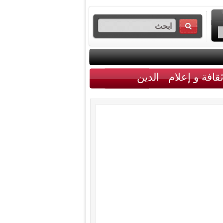
قافة و إعلام
الدين