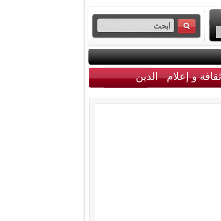
قافة و إعلام
الدين