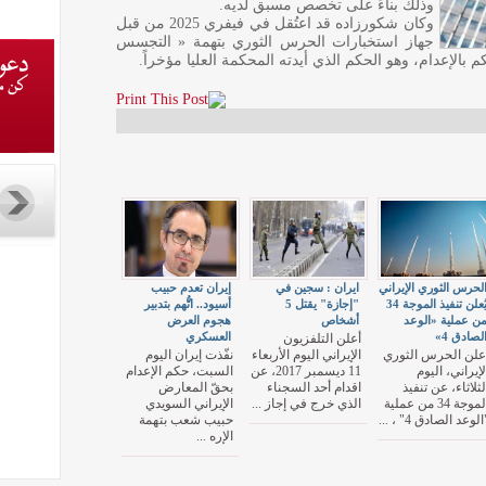
وذلك بناءً على تخصص مسبق لديه.
وكان شكورزاده قد اعتُقل في فيفري 2025 من قبل
جهاز استخبارات الحرس الثوري بتهمة « التجسس
بالإعدام، وهو الحكم الذي أيدته المحكمة العليا مؤخراً.
لحرس الثوري الإيراني
ايران : سجين في
إيران تعدم حبيب
يُعلن تنفيذ الموجة 34
"إجازة" يقتل 5
أسيود.. اتُّهم بتدبير
ن عملية «الوعد
أشخاص
هجوم العرض
لصادق 4»
العسكري
أعلن التلفزيون
علن الحرس الثوري
الإيراني اليوم الأربعاء
نفّذت إيران اليوم
لإيراني، اليوم
11 ديسمبر 2017، عن
السبت، حكم الإعدام
لثلاثاء، عن تنفيذ
اقدام أحد السجناء
بحقّ المعارض
الموجة 34 من عملية
الذي خرج في إجاز ...
الإيراني السويدي
الوعد الصادق 4" ، ...
حبيب شعب بتهمة
الإره ...