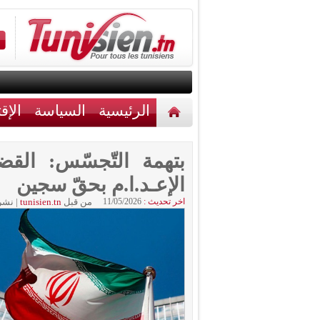
الرئيسية
السياسة
الإق
أخبار مختلفة
اتصل بنا
بتهمة التّجسّس: القضا
الإعـد.ا.م بحقّ سجين
اخر تحديث :
11/05/2026
من قبل
tunisien.tn
|
نشر