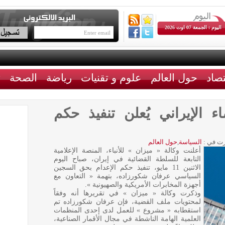
اليوم : الجمعة 07 اوت 2026
تصاد
حول العالم
علوم و تقنيات
رياضة
الصحة
ث
ء الإيراني يُعلن تنفيذ حكم
ت في :
السياسة
,
حول العالم
أعلنت وكالة « ميزان » للأنباء، المنصة الإعلامية
التابعة للسلطة القضائية في إيران، صباح اليوم
الاثنين 11 مايو، تنفيذ حكم الإعدام بحق السجين
السياسي عرفان شكورزاده، بتهمة « التعاون مع
أجهزة المخابرات الأمريكية والصهيونية ».
وذكرت وكالة « ميزان » في تقريرها أنه وفقاً
لمحتويات ملف القضية، فإن عرفان شكورزاده تم
استقطابه « مشروع » للعمل لدى إحدى المنظمات
العلمية الهامة الناشطة في مجال الأقمار الصناعية،