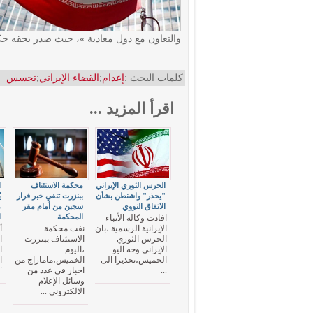
والتعاون مع دول معادية »، حيث صدر بحقه حكم 
كلمات البحث :
إعدام
;
القضاء الإيراني
;
تجسس
اقرأ المزيد ...
الحرس الثوري الإيراني
محكمة الاستئناف
ا
"يحذر" واشنطن بشأن
ببنزرت تنفي خبر فرار
الاتفاق النووي
سجين من أمام مقر
م
المحكمة
ا
افادت وكالة الأنباء
الإيرانية الرسمية ،بان
نفت محكمة
أ
الحرس الثوري
الاستئناف ببنزرت
ا
الإيراني وجه اليو
،اليوم
ا
الخميس،تحذيرا الى
الخميس،ماماراج من
...
اخبار في عدد من
"
وسائل الإعلام
الالكتروني ...