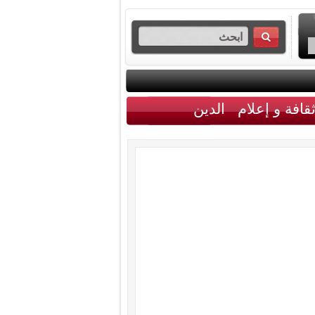
قافة و إعلام
الدين