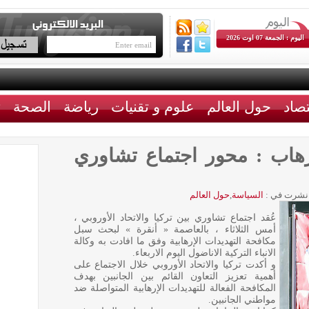
اليوم : الجمعة 07 اوت 2026
تصاد
حول العالم
علوم و تقنيات
رياضة
الصحة
ث
هاب : محور اجتماع تشاوري
نشرت في :
السياسة
,
حول العالم
عُقد اجتماع تشاوري بين تركيا والاتحاد الأوروبي ،
أمس الثلاثاء ، بالعاصمة « أنقرة » لبحث سبل
مكافحة التهديدات الإرهابية وفق ما افادت به وكالة
الانباء التركية الاناضول اليوم الاربعاء.
و أكدت تركيا والاتحاد الأوروبي خلال الاجتماع على
أهمية تعزيز التعاون القائم بين الجانبين بهدف
المكافحة الفعالة للتهديدات الإرهابية المتواصلة ضد
مواطني الجانبين.