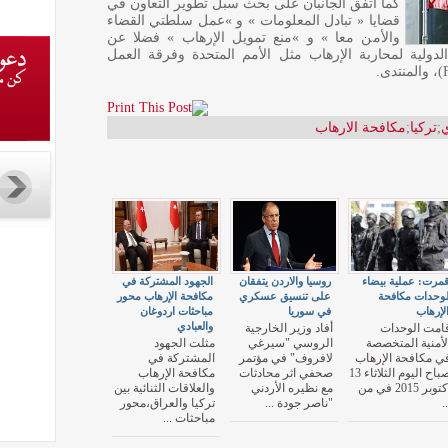
كما اتفق الجانبان على بحث سبل تطوير التعاون في
قضايا « تبادل المعلومات » و »عمل سلطتي القضاء
والأمن معا » و »منع تمويل الإرهاب » فضلا عن
دولية لمحاربة الإرهاب مثل الأمم المتحدة وفرقة العمل
ي
;
تركيا
;
مكافحة الارهاب
مرت: عملية بيضاء
روسيا والاردن يتفقان
الجهود المشتركة في
وحدات مكافحة
على تنسيق عسكري
مكافحة الإرهاب محور
لإرهاب
في سوريا
مباحثات اردوغان
والعبادي
امت الوحدات
أفاد وزير الخارجية
لأمنية المتخصصة
الروسي "سيرغي
مثلت الجهود
ي مكافحة الإرهاب
لافروف" في مؤتمر
المشتركة في
صباح اليوم الثلاثاء 13
صحفي اثر محادثات
مكافحة الإرهاب
أكتوبر 2015 في من
مع نظيره الأردني
والعلاقات الثنائية بين
..
"ناصر جودة ...
تركيا والعراق،محور
مباحثات ...