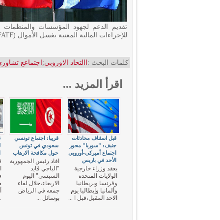
تقديم الدعم لجهود المؤسسات والمنظمات ال
للإجراءات المالية المعنية بغسل الأموال (FATF)، والمنتدى.
كلمات البحث :
االتحاد الاوروبي
;
اجتماعع تشاور
اقرأ المزيد ...
قبل اسئناف محادثات
قريبا: اجتماع تونسي
ق
جنيف: "سوريا" محور
سعودي في تونس
ل
اجتماع أميركي-أوروبي
حول مكافحة الارهاب
ا
الأحد في باريس
افاد رئيس الجمهورية
ق
يعقد وزراء خارجية
"الباجي قايد
ا
الولايات المتحدة
السبسي" اليوم
ف
وفرنسا وبريطانيا
الاربعاء،خلال لقاء
وألمانيا وإيطاليا يوم
جمعه في الرياض
الاحد المقبل،قبل ا ...
بوسائل ...
.