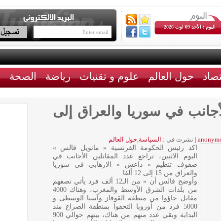
اليوم : الأحد 09 اوت 2026
تصاد
حول العالم
علوم و تقنيات
رياضة
الصحة
ث
لأجانب في سوريا والعراق إلى
anonym
|
نشرت في :
السياسة
,
حول العالم
اكد رئيس الحكومة الفرنسية « مانويل فالس »
اليوم الاثنين، تراجع عدد المقاتلين الأجانب في
صفوف تنظيم « داعش » الارهابي في سوريا
والعراق من 15 إلى 12 ألفا.
وأوضح فالس أن « من الـ12 ألف فرد يأتي نصفهم
من بلدات الشرق الأوسط والمغرب، وهناك 4000
مقاتل جاؤوا من منطقة القوقاز وآسيا الوسطى و
5000 فرد من أوروبا التحقوا بمنطقة الصراع منذ
البداية وبقي عدد منهم من هناك، بينهم حوالي 900