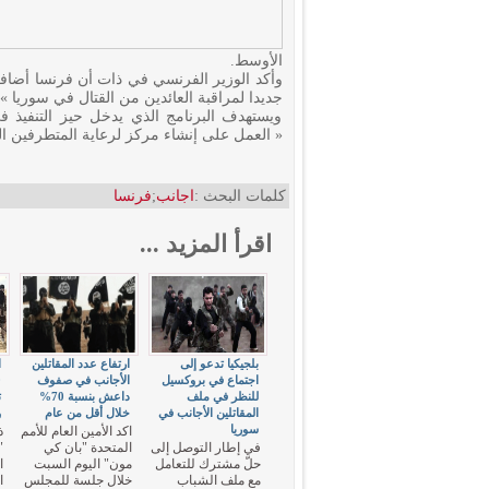
الأوسط.
جديدا لمراقبة العائدين من القتال في سوريا ».
ويستهدف البرنامج الذي يدخل حيز التنفيذ في
« العمل على إنشاء مركز لرعاية المتطرفين ال
كلمات البحث :
اجانب
;
فرنسا
اقرأ المزيد ...
بلجيكيا تدعو إلى
ارتفاع عدد المقاتلين
ا
اجتماع في بروكسيل
الأجانب في صفوف
للنظر في ملف
داعش بنسبة 70%
ت
المقاتلين الأجانب في
خلال أقل من عام
و
سوريا
اكد الأمين العام للأمم
ذ
في إطار التوصل إلى
المتحدة "بان كي
"
حلّ مشترك للتعامل
مون" اليوم السبت
ا
مع ملف الشباب
خلال جلسة للمجلس
ا