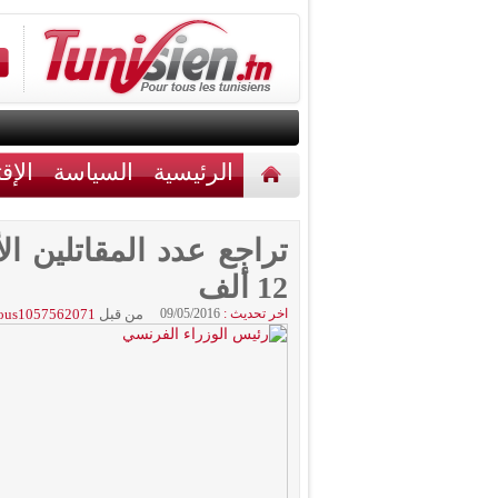
الرئيسية
السياسة
الإق
أخبار مختلفة
اتصل بنا
تراجع عدد المقاتلين ا
12 ألف
اخر تحديث :
09/05/2016
من قبل
ous1057562071