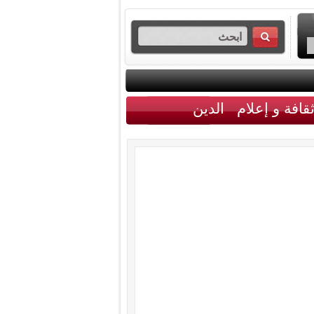
قافة و إعلام
الدين