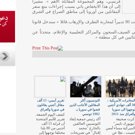
فرنسي، وهم المجموعة المقاتلة الأهم ». مشيرا
إلى أن هذا الانخفاض ياتي بسبب إجراءات منع سفر
المقاتلين من أوروبا إلى مناطق الصراع في الشرق
وأكد الوزير الفرنسي في ذات أن فرنسا أضافت 80 تدبيراً لمحاربة التطرف والإرهاب،قائلا « سندخل قانونا
 الصيف،السجون والمراكز التعليمية والإعلام، متحدثاُ عن
تائبين في كل منطقة ».
لمخابرات الأمريكية :
التونسيون أكثر
تقرير أممي: 15 ألف
30 ألف جهادي أجنبي
المقاتلين الأجانب الذين
مقاتل أجنبي يقاتلون
وجهوا الى سوريا
قضوا في سوريا بـ
في سوريا والعراق
العراق منذ 2011
1902 تونسي
كشف اليوم الجمعة،
كرت صحيفة
أكد رئيس جمعية إنقاذ
تقرير للأمم المتحدة
نيويورك تايمز"
التونسيين العالقين
أن قرابة 15 ألف
لاميركية مساء أمس
بالخارج "محمد
أجنبي من 80 بلدا
لسبت ، نقلا عن
إقبال" في تصريحات
مختلفا توجهوا إلى