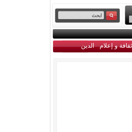
قافة و إعلام
الدين