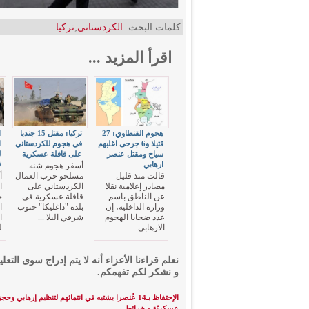
كلمات البحث :
الكردستاني
;
تركيا
اقرأ المزيد ...
هجوم القنطاوي: 27
تركيا: مقتل 15 جنديا
ا
قتيلا و6 جرحى اغلبهم
في هجوم للكردستاني
ا
سياح ومقتل عنصر
على قافلة عسكرية
ارهابي
ق
أسفر هجوم شنه
قالت منذ قليل
مسلحو حزب العمال
أ
مصادر إعلامية نقلا
الكردستاني على
ا
عن الناطق باسم
قافلة عسكرية في
ح
وزارة الداخلية، إن
بلدة "داغليكا" جنوب
ا
عدد ضحايا الهجوم
شرقي البلا ...
ا
الارهابي ...
ل
نعلم قراءنا الأعزاء أنه لا يتم إدراج سوى التعلي
و نشكر لكم تفهمكم.
الإحتفاظ بـ14 عُنصرا يشتبه في انتمائهم لتنظيم إرهابي و
عسكريّة و خرائط
→