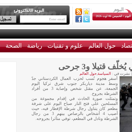
اليوم : الخميس 06 اوت 2026
تصاد
حول العالم
علوم و تقنيات
رياضة
الصحة
ث
ّف قتيلا و3 جرحى
|
نشرت في :
السياسة
,
حول العالم
أسفر هجوم نُسب لحزب العمال الكردستاني جدّ
وسط مدينة دياربكر جنوب شرق تركيا اليوم
الجمعة، عن مقتل شخص وإصابة 3 من أفراد
الشرطة بجروح.
وتمثلت صورة الحادث في إقدام مجموعة من
المسلحين على فتح النار صباح اليوم على شرفة
مطعم كان يتناول رجال شرطة الإفطار فيه، حيث
أصيب 4 أشخاص بالرصاص بينهم 3 من رجال
الشرطة ونادل في المطعم، توفي متأثرا بجروحه.