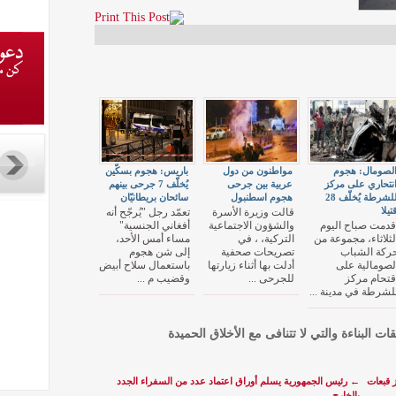
لصومال: هجوم
مواطنون من دول
باريس: هجوم بسكّين
نتحاري على مركز
عربية بين جرحى
يُخلّف 7 جرحى بينهم
للشرطة يُخلّف 28
هجوم اسطنبول
سائحان بريطانيّان
تيلا
قالت وزيرة الأسرة
تعمّد رجل "يُرجّح أنه
قدمت صباح اليوم
والشؤون الاجتماعية
أفغاني الجنسية"
لثلاثاء، مجموعة من
التركية، ، في
مساء أمس الأحد،
ركة الشباب
تصريحات صحفية
إلى شن هجوم
لصومالية على
أدلت بها أثناء زيارتها
باستعمال سلاح أبيض
قتحام مركز
للجرحى ...
وقضيب م ...
لشرطة في مدينة ...
قات البناءة والتي لا تتنافى مع الأخلاق الحميدة
حجز قبعات
←
رئيس الجمهورية يسلم أوراق اعتماد عدد من السفراء الجدد
بالخارج