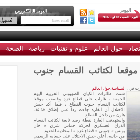
اليوم : السبت 08 اوت 2026
تصاد
حول العالم
علوم و تقنيات
رياضة
الصحة
ث
وقعا لكتائب القسام جنوب
ت في :
السياسة
,
حول العالم
شنت طائرات الكيان الصهيوني الحربية اليوم
الجمعة ، غارات على قطاع غزة وقصفت موقعا
لكتائب القسام جنوب القطاع ، فيما أكد جيش
الاحتلال أن الغارة جاءت ردا على إطلاق قذائف
هاون من داخل القطاع.
واستهدفت الغارة نقطة رصد تابعة لكتائب القسام
الذراع العسكري لحركة حماس شرق « خان
يونس » جنوبي « قطاع غزة » المحاذية للحدود.
من جانبه، أعلن جيش الاحتلال على حسابه الرسمي