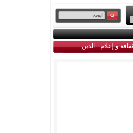
قافة و إعلام
الدين