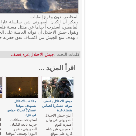
المحاصر، دون وقوع إصابات.
ويذكر أن الكيان الصهيوني شن سلسلة غارا
الماضيين، أسفرت أحداها عن مقتل مسنة فلس
« بهدف منع الجيش من اكتشاف نفق حفرته ح
كلمات البحث :
جيش الاحتلال
;
غزة
;
قصف
اقرأ المزيد ...
جيش الاحتلال يقصف
مقاتلات الاحتلال
ط
موقعا عسكريا لحماس
تستهدف موقعا
ت
بقطاع غزة
عسكريّاً لحركة حماس
ل
في غزة
غ
أعلن جيش الاحتلال
الصهيوني في بيان
استهدفت مقاتلات
ا
أصدره اليوم
حربية تابعة للكيان
الخميس، عن شنّه
الصهيوني ، فجر
ت
غارة على موقع
اليوم الجمعة، "موقعا
ا