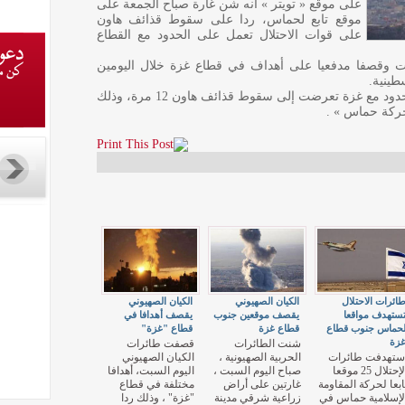
على موقع « تويتر » أنه شن غارة صباح الجمعة على
موقع تابع لحماس، ردا على سقوط قذائف هاون
على قوات الاحتلال تعمل على الحدود مع القطاع
ت وقصفا مدفعيا على أهداف في قطاع غزة خلال اليومين
طينية.
ويقول جيش الاحتلال أن قواته العاملة على الحدود مع غزة تعرضت إلى سقوط قذائف هاون 12 مرة، وذلك
ركة حماس » .
ائرات الاحتلال
الكيان الصهيوني
الكيان الصهيوني
ستهدف مواقعا
يقصف موقعين جنوب
يقصف أهدافا في
حماس جنوب قطاع
قطاع غزة
قطاع "غزة"
زة
شنت الطائرات
قصفت طائرات
ستهدفت طائرات
الحربية الصهيونية ،
الكيان الصهيوني
الإحتلال 25 موقعا
صباح اليوم السبت ،
اليوم السبت، أهدافا
ابعا لحركة المقاومة
غارتين على أراض
مختلفة في قطاع
لإسلامية حماس في
زراعية شرقي مدينة
"غزة" ، وذلك ردا