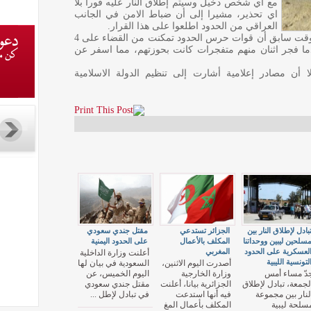
مع أي شخص دخيل وسيتم إطلاق النار عليه فورا بلا
اي تحذير، مشيرا إلى أن ضباط الامن في الجانب
العراقي من الحدود اطلعوا على هذا القرار.
وللإشارة فقد أعلنت السلطات السعودية في وقت سابق أن قوات حرس الحدود تمكنت من القضاء على 4
ا فجر اثنان منهم متفجرات كانت بحوزتهم، مما اسفر عن
ا أن مصادر إعلامية أشارت إلى تنظيم الدولة الاسلامية
بادل لإطلاق النار بين
الجزائر تستدعي
مقتل جندي سعودي
سلحين ليبين ووحداتنا
المكلف بالأعمال
على الحدود اليمنية
لعسكرية على الحدود
المغربي
أعلنت وزارة الداخلية
لتونسية الليبية
أصدرت اليوم الاثنين،
السعودية في بيان لها
دّ مساء أمس
وزارة الخارجية
اليوم الخميس، عن
لجمعة، تبادل لإطلاق
الجزائرية بيانا، أعلنت
مقتل جندي سعودي
لنار بين مجموعة
فيه أنها استدعت
في تبادل لإطل ...
سلحة ليبية
المكلف بأعمال المغ