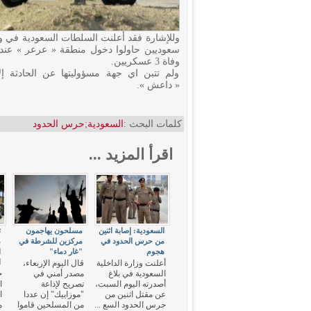
سعوديين حاولوا دخول منطقة « عرعر » عندم
وفاة 3 عسكريين.
ولم تتبن اي جهة مسؤوليتها عن الحادثة إل
« داعش ».
كلمات البحث :
السعودية
;
حرس الحدود
اقرأ المزيد ...
السعودية: إصابة اثنين
مسلحون يهاجمون
ت
من حرس الحدود في
مركزين للشرطة في
م
هجوم
"غار دماء"
ا
ا
أعلنت وزارة الداخلية
قال اليوم الإربعاء،
السعودية في بلاغ
مصدر أمني في
ج
أصدرته اليوم السبت،
تصريح لإذاعة
ا
عن مقتل اثنين من
"موزاييك" إن عددا
ا
حرس الحدود السع ...
من المسلحين قاموا
م