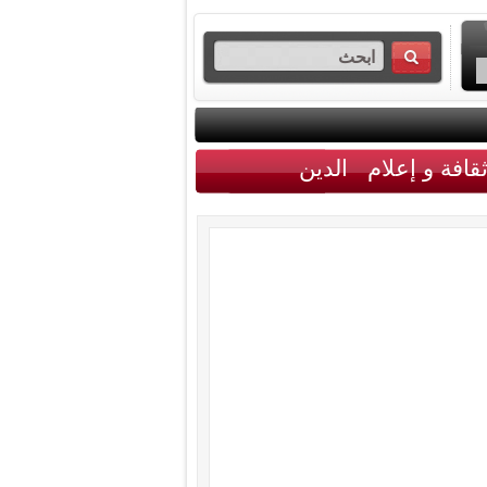
قافة و إعلام
الدين