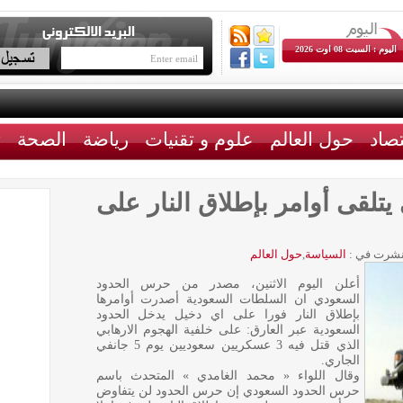
اليوم : السبت 08 اوت 2026
تصاد
حول العالم
علوم و تقنيات
رياضة
الصحة
ث
لقى أوامر بإطلاق النار على
شرت في :
السياسة
,
حول العالم
أعلن اليوم الاثنين، مصدر من حرس الحدود
السعودي ان السلطات السعودية أصدرت أوامرها
بإطلاق النار فورا على اي دخيل يدخل الحدود
السعودية عبر العارق: على خلفية الهجوم الارهابي
الذي قتل فيه 3 عسكريين سعوديين يوم 5 جانفي
الجاري.
وقال اللواء « محمد الغامدي » المتحدث باسم
حرس الحدود السعودي إن حرس الحدود لن يتفاوض