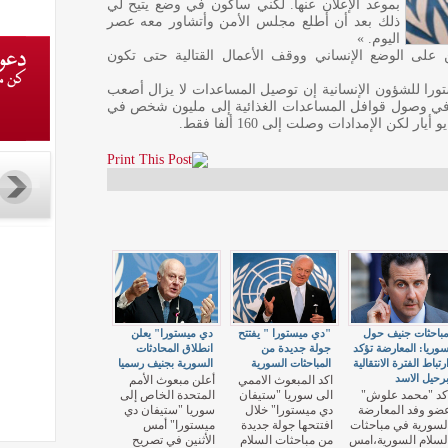
بموعد الإعلان عنها. لكني سأكون في وضع يتيح لي
ذلك بعد أن أطلع مجلس الأمن وأتشاور معه عصر
اليوم. »
لى الوضع الإنساني ووقف الأعمال القتالية حتى تكون
تورا للشؤون الإنسانية إن توصيل المساعدات لا يزال أصعب
ة في وصول قوافل المساعدات الغذائية إلى مليون شخص في
كن الإمدادات وصلت إلى 160 ألفا فقط.
باحثات جنيف حول
"دي ميستورا " يفتتح
دي ميستورا" يعلن
وريا: المعارضة تؤكد
جولة جديدة من
انطلاق المحادثات
رتباط الفترة الانتقالية
المباحثات السورية
السورية بجنيف رسميا
رحيل الاسد
اكد المبعوث الاممي
أعلن مبعوث الأمم
كد "محمد علوش"
الى سوريا "ستيفان
المتحدة الخاص إلى
ضو وفد المعارضة
دي ميستورا" خلال
سوريا "ستيفان دي
لسورية في مباحثات
افتتحها جولة جديدة
ميستورا" أمس
لسلام السورية،امس
من مباحثات السلام
الأثنين في تصريح