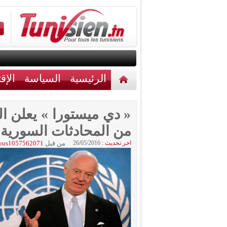
الرئيسية
السياسة
الإق
أخبار مختلفة
اتصل بنا
« دي ميستورا » يعلن ا
من المحادثات السورية
اخر تحديث :
26/05/2016
من قبل
ous1057562071