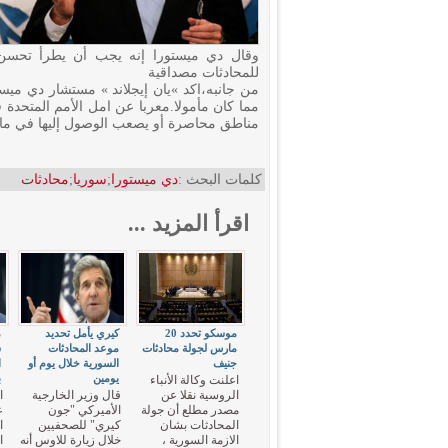
وقال دي ميستورا إنه يجب أن يطرأ تحسن ع
للمحادثات مصداقية
من جانبه،اكد »يان إيجلاند » مستشار دي ميس
مما كان مأمولا.معربا عن امل الأمم المتحد
مناطق محاصرة أو يصعب الوصول إليها في مايو أيار ل
كلمات البحث :
دي ميستورا
;
سوريا
;
محادثات
اقرأ المزيد ...
موسكو تحدد 20
كيري يأمل تحديد
م
مارس لجولة محادثات
موعد المحادثات
س
جنيف
السورية خلال يوم أو
ا
يومين
ب
اعلنت وكالة الأنباء
الروسية نقلا عن
قال وزير الخارجية
ا
مصدر مطلع أن جولة
الأميركي "جون
ع
المحادثات بشان
كيري" للصحفيين
ا
الازمة السورية ،
خلال زيارة للاوس أنه
ا