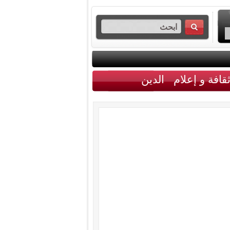
قافة و إعلام
الدين