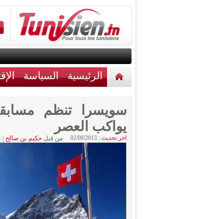
الرئيسية
السياسة
الإق
أخبار مختلفة
اتصل بنا
سويسرا تنظم مسابقة
يواكب العصر
اخر تحديث :
02/08/2013
من قبل
حكيم بن صالح
|
ن