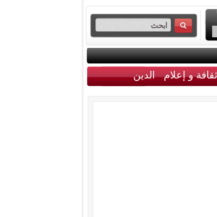
قافة و إعلام
الدين