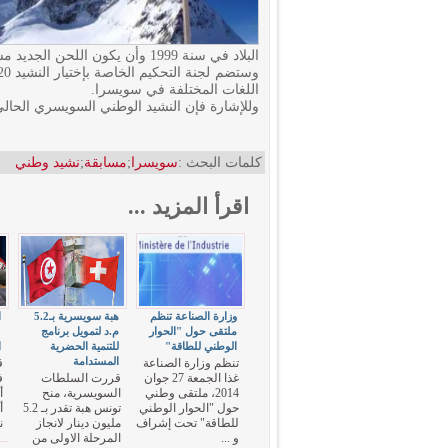
البلاد في سنة 1999 وأن يكون اللحن الجديد مستوحى من اللحن الحالي لكن بإيقاع أسرع.
اللغات المختلفة في سويسرا.
وللإشارة فإن النشيد الوطني السويسري الحالي لح
كلمات البحث :
سويسرا
;
مسابقة
;
نشيد وطني
اقرأ المزيد ...
وزارة الصناعة تنظم
هبة سويسرية بـ5.2
ا
ملتقى حول "الحوار
م.د لتمويل برنامج
"
الوطني للطاقة"
للتنمية الحضرية
ا
المستدامة
تنظم وزارة الصناعة
ق
غذا الجمعة 27 جوان
قررت السلطات
ف
2014، ملتقى وطني
السويسرية، منح
حول "الحوار الوطني
تونس هبة تقدر بـ 5.2
للطاقة" تحت إشراف
مليون دينار لانجاز
ن
و ...
المرحلة الاولى من