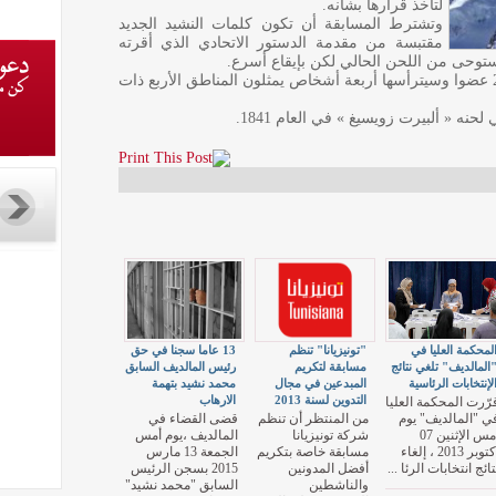
لتأخذ قرارها بشأنه.
وتشترط المسابقة أن تكون كلمات النشيد الجديد
مقتبسة من مقدمة الدستور الاتحادي الذي أقرته
وستضم لجنة التحكيم الخاصة بإختيار النشيد 20 عضوا وسيترأسها أربعة أشخاص يمثلون المناطق الأربع ذات
نه « ألبيرت زويسيغ » في العام 1841.
لمحكمة العليا في
"تونيزيانا" تنظم
13 عاما سجنا في حق
المالديف" تلغي نتائج
مسابقة لتكريم
رئيس المالديف السابق
لإنتخابات الرئاسية
المبدعين في مجال
محمد نشيد بتهمة
التدوين لسنة 2013
الارهاب
رّرت المحكمة العليا
ي "المالديف" يوم
من المنتظر أن تنظم
قضى القضاء في
أمس الإثنين 07
شركة تونيزيانا
المالديف ،يوم أمس
أكتوبر 2013 ، إلغاء
مسابقة خاصة بتكريم
الجمعة 13 مارس
تائج انتخابات الرئا ...
أفضل المدونين
2015 بسجن الرئيس
والناشطين
السابق "محمد نشيد"