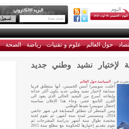
اليوم : الخميس 06 اوت 2026
تصاد
حول العالم
علوم و تقنيات
رياضة
الصحة
ث
 لإختيار نشيد وطني جديد
شرت في :
السياسة
,
حول العالم
أعلنت سويسرا أمس الخميس، أنها ستطلق قريبا
مسابقة لاختيار نشيد وطني جديد يكون أكثر حداثة
وإيقاعه أسرع من النشيد الحالي الذي يعود الى
القرن التاسع عشر، وجاء هذا الإعلان بمناسبة
إحتفال سويسرا بعيدها الوطني.
ومن المنتظر أن تنطلق المسابقة في شهر جانفي
2014، وستستمر لمدة ستة أشهر، ثم تقوم لجنة
مختصة طوال ستة أشهر بدراسة المقترحات ثم
تقوم بتقديم إختيارها للحكومة مع مطلع سنة 2015