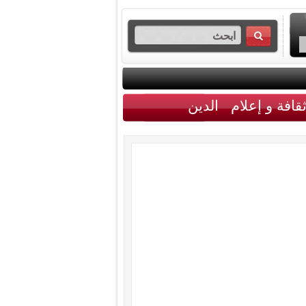
قافة و إعلام
الدين