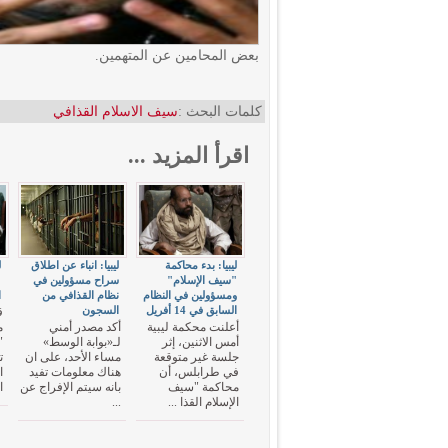
بعض المحامين عن المتهمين.
كلمات البحث :
سيف الاسلام القذافي
اقرأ المزيد ...
ليبيا: بدء محاكمة
ليبيا: انباء عن اطلاق
ل
"سيف الإسلام"
سراح مسؤولين في
"
ومسؤولين في النظام
نظام القذافي من
ا
السابق في 14 أفريل
السجون
ق
أعلنت محكمة ليبية
أكد مصدر أمني
م
أمس الاثنين، إثر
لـ«بوابة الوسط»
"
جلسة غير متوقعة
مساء الأحد، على ان
ت
في طرابلس، أن
هناك معلومات تفيد
ا
محاكمة "سيف
بانه سيتم الإفراج عن
ا
الإسلام القذا ...
...