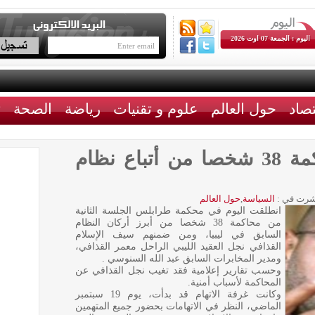
اليوم : الجمعة 07 اوت 2026
تصاد
حول العالم
علوم و تقنيات
رياضة
الصحة
ث
طرابلس: انطلاق محاكمة 38 شخصا من أتباع نظام
رت في :
السياسة
,
حول العالم
انطلقت اليوم في محكمة طرابلس الجلسة الثانية
من محاكمة 38 شخصا من أبرز أركان النظام
السابق في ليبيا، ومن ضمنهم سيف الإسلام
القذافي نجل العقيد الليبي الراحل معمر القذافي،
ومدير المخابرات السابق عبد الله السنوسي .
وحسب تقارير إعلامية فقد تغيب نجل القذافي عن
المحاكمة لأسباب أمنية.
وكانت غرفة الاتهام قد بدأت، يوم 19 سبتمبر
الماضي، النظر في الاتهامات بحضور جميع المتهمين