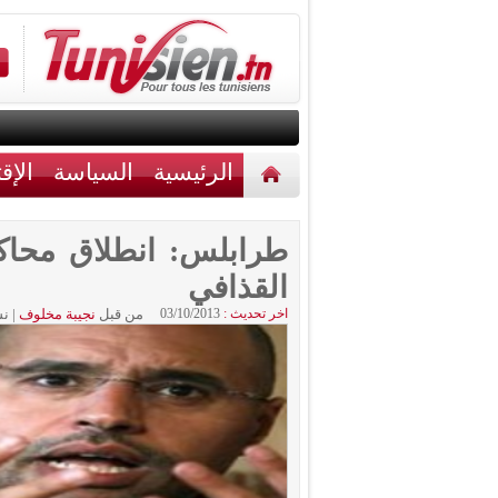
الرئيسية
السياسة
الإق
أخبار مختلفة
اتصل بنا
القذافي
اخر تحديث :
03/10/2013
من قبل
نجيبة مخلوف
|
نش