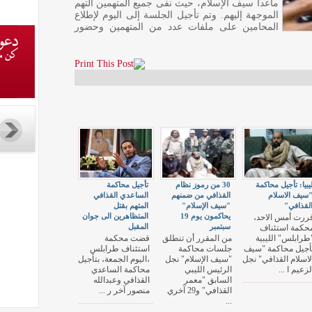
ماعدا سيف الإسلام، حيث نفى جميع المتهمين التهم
الموجهة إليهم. وتم تأجيل الجلسة إلى اليوم لإطلاع
المحامين على ملفات عدد من المتهمين وحضور
يبيا: تأجيل محاكمة
30 من رموز نظام
تأجيل محاكمة
سيف الاسلام
القذافي من ضمنهم
الساعدي القذافي
لقذافي"
"سيف الإسلام"
المتهم بقتل
يحاكمون يوم 19
المتظاهرين الى جوان
ررت أمس الاحد،
سبتمبر
المقبل
حكمة استئناف
طرابلس" الليبية
من المقرر أن تنطلق
قضت محكمة
أجيل محاكمة "سيف
جلسات محاكمة
استئناف طرابلس
لاسلام القذافي" نجل
"سيف الإسلام" نجل
،اليوم الجمعة، بتأجيل
لزعيم ا ...
الرئيس الليبي
محاكمة الساعدي
السابق "معمر
القذافي وعبدالله
القذافي" و29 آخري
منصور آخر ر ...
...