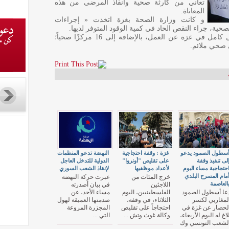
تعاني من كارثة صحية وانقاذ المرضى من هذه
المعاناة.
و كانت وزارة الصحة بغزة اتخذت « إجراءات
حية، جراء النقص الحاد في كمية الوقود المتوفر لديها.
كما أعلنت عن توقف ثلاث مستشفيات بشكل كامل في غزة عن العمل، بالإضافة إلى 16 مركزًا صحياً؛
ى صحي ملائم.
سطول الصمود يدعو
غزة : وقفة احتجاجية
النهضة تدعو المنظمات
لى تنفيذ وقفة
على تقليص "أونروا"
الدولية للتدخل العاجل
حتجاجية مساء اليوم
لأعداد موظفيها
لإنقاذ الشعب السوري
مام المسرح البلدي
خرج المئات من
عبرت حركة النهضة
العاصمة
اللاجئين
في بيان أصدرته
عا أسطول الصمود
الفلسطينيين، اليوم
مساء الأحد، عن
لمغاربي لكسر
الثلاثاء، في وقفة،
صدمتها العميقة لهول
لحصار عن غزة في
احتجاجاً على تقليص
المجزرة المروعة
لاغ له اليوم الأربعاء،
وكالة غوث وتش ...
التي ...
لشعب التونسي وك