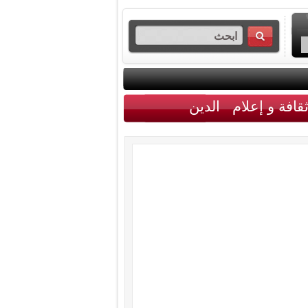
قافة و إعلام
الدين