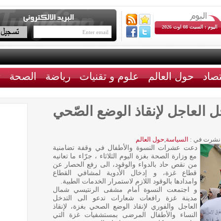
اليوم : السبت 08 اوت 2026
تصاد
حول العالم
علوم و تقنيات
رياضة
الصحة
ث
ل العاجل لإنقاذ الوضع الصّحي
نشرت في :
السياسة
,
حول العالم
دعت عشرات النسوة والأطفال في وقفة تضامنية
مع وزارة الصحة بغزة اليوم الثلاثاء ، جرّاء ما تعانيه
من نقص حاد بالدواء والوقود، الى رفع الحصار عن
قطاع غزة، و إدخال الأدوية لمشافي القطاع
وامدادها بالوقود اللازم لاستمرار الخدمات الطبية.
و اجتمعت النسوة أمام مشفى الرنتيسي شمال
مدينة غزة رافعات شعارات تدعو الى التدخل
العاجل والفوري لإنقاذ الوضع الصحي بغزة، لإنقاذ
النساء والأطفال المرضى بمستشفيات غزة التي