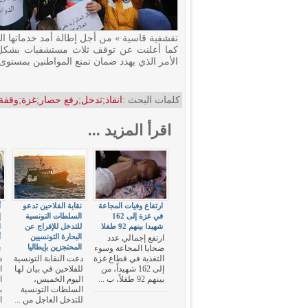
تقشفية قاسية » من أجل إطالة أمد خدماتها الص
الأمر الذي يهدد ضمان تمتع المواطنين بمستو
كلمات البحث :
انقاذ
;
تدخل
;
رفع حصار
;
غزة
;
وقفة
اقرأ المزيد ...
ارتفاع وفيات المجاعة
نقابة الفلاحين تدعو
أ
في غزة إلى 162
السلطات التونسية
إ
شهيدا بينهم 92 طفلا
للتدخل للإفراج عن
ا
البحارة التونسيين
أ
ارتفع إجمالي عدد
المحتجزين بإيطاليا
ب
ضحايا المجاعة وسوء
التغذية في قطاع غزة
دعت النقابة التونسية
د
إلى 162 شهيداً، من
للفلاحين في بيان لها
ا
بينهم 92 طفلاً، ب ...
اليوم الخميس،
ا
السلطات التونسية
ب
للتدخل العاجل من ...
ا