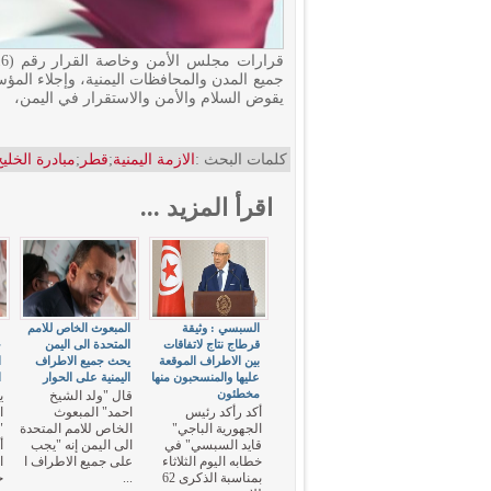
جميع المدن والمحافظات اليمنية، وإجلاء الم
يقوض السلام والأمن والاستقرار في اليمن،
كلمات البحث :
الازمة اليمنية
;
قطر
;
مبادرة الخلي
اقرأ المزيد ...
السبسي : وثيقة
المبعوث الخاص للامم
"
قرطاج نتاج لاتفاقات
المتحدة الى اليمن
ج
بين الاطراف الموقعة
يحث جميع الاطراف
ا
عليها والمنسحبون منها
اليمنية على الحوار
ا
مخطئون
قال "ولد الشيخ
ي
أكد رأكد رئيس
احمد" المبعوث
ا
الجهورية الباجي"
الخاص للامم المتحدة
"
قايد السبسي" في
الى اليمن إنه "يجب
أ
خطابه اليوم الثلاثاء
على جميع الاطراف ا
ا
بمناسبة الذكرى 62
...
ج