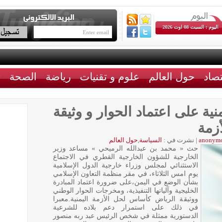
اليوم : السبت 08 اوت 2026
تصاد
حول العالم
علوم و تقنيات
رياضة
الصحة
ث
ة على اعتماد الحوار و وثيقة
زمة
anonym
|
نشرت في :
السياسة
,
حول العالم
حث « محمد بن عبدالله الرميحي » مساعد وزير
الخارجية للشؤون الخارجية القطري في الاجتماع
الاستثنائي لمجلس وزراء خارجية الدول الإسلامية
يوم امس الثلاثاء، في مقر منظمة التعاون الإسلامي
بشأن الوضع في اليمن،على ضرورة اعتماد المبادرة
الخليجية وآلياتها التنفيذية، ومخرجات الحوار الوطني
ووثيقة الرياض كأساس لحل الأزمة اليمنية.معبرا
في ذلك على استمرار دعم بلاده للشرعية
الدستورية ممثلة في شخص الرئيس عبد ربه منصور