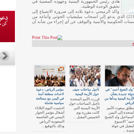
هادي رئيس الجمهورية اليمنية وجهوده المضنية في
تحقيق الوحدة الوطنية،.
واكد الرميحي ،دعوة بلاده إلى ضرورة الانصياع إلى
قرارات مجلس الأمن وخاصة القرار رقم (2216) الذي يدعو إلى انسحاب ميليشيات الحوثي وأتباعه من
ؤسسات الحكومية والأمنية والتوقف عن أي إجراء من شأنه أن
ج
ولد الشيخ أحمد" في
تأجيل مباحثات جنيف
مؤتمر الرياض: دعوة
ولة جديدة بشأن
حول الأزمة اليمنية
لاحداث منطقة آمنة
لأزمة اليمنية يبدأها من
في اليمن مع مصالحة
قررت الأمم المتحدة
لرياض
سياسية شاملة
تأجيل المباحثات حول
نطلق مبعوث الأمم
الأزمة اليمنية التي
اختتمت اليوم الثلاثاء
لمتحدة إلى اليمن
كانت مقررة يوم
أشغال مؤتمر الحوار
اسماعيل ولد الشيخ
الخميس المقبل ...
اليمني في العاصمة
حمد" الاسبوع
السعودية الرياض
لمقبل في جولة
وذلك بالتوقيع ...
ديدة ...