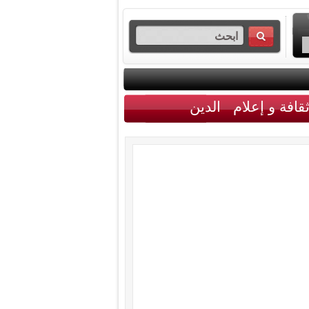
قافة و إعلام
الدين