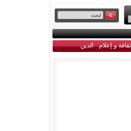
قافة و إعلام
الدين