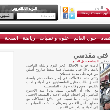
اليوم : الجمعة 07 اوت 2026
تصاد
حول العالم
علوم و تقنيات
رياضة
الصحة
ث
ت في :
السياسة
,
حول العالم
قامت قوات الاحتلال فجر اليوم والليلة الماضي
باعتقال 19 فتى مقدسيا، فيما سقط صاروخ أطلق
من غزة على مدينة عسقلان.
وتأتي هذه الاعتقالات في إطار حملات دهم واسعة
النطاق طالت منازل الفلسطينيين في أحياء وبلدات
بالقدس، وفق وكالة « وفا » الفلسطينية.
مع العام أن القدس تشهد توترا منذ الأسبوع
الماضي، إثر اقتحام قوات الاحتلال المسجد الأقصى
عدة مرات ، ما تسبب في اندلاع اشتباكات مع
مصلين داخل الاقصى وسرعان ما امتدت المواجهات
إلى أحياء وبلدات في القدس.