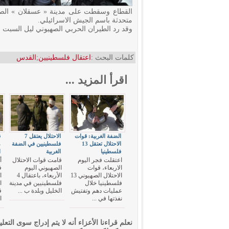
القطاع وسقطت على مدينة « عسقلان » الصه
متحدثة باسم الجيش الاسرائيلي.
وقد رد الطيران الحربي الصهيوني ليل السبت 
كلمات البحث :
اعتقال فلسطينيين
;
القدس
اقرأ المزيد ...
الضفة الغربية: قوات
الاحتلال يعتقل 7
الاحتلال تعتقل 13
فلسطينيين في الضفة
م
فلسطينيا
الغربية
ا
اعتقلت فجر اليوم
قامت قوات الاحتلال
أ
الاربعاء، قوات
الصهيوني اليوم
ف
الاحتلال الصهيوني 13
الأربعاء، باعتقال 4
ا
فلسطينيا خلال
فلسطينيين في مدينة
ا
عمليات دهم وتفتيش
الخليل وبلدة ب ...
ق
نفذتها في ...
ا
نعلم قراءنا الأعزاء أنه لا يتم إدراج سوى التعلي