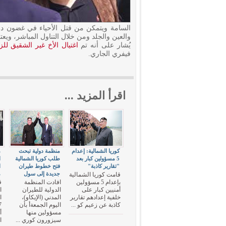
السامة ويتمكن من قتل الأحياء في غضون دق
والعين والجلد ومن خلال التناول المباشر، ويعتبر أقوى بأكثر من 
يُشار على أنه تم
اغتيال الأخ غير الشقيق لل
فيفري الجاري.
اقرأ المزيد ...
كوريا الشمالية: إعدام
منظمة دولية تبحث
م
5 مسؤولين كبار بعد
طلب كوريا الشمالية
ا
"تقارير كاذبة"
فتح خطوط طيران
ا
جديدة إلى سول
م
قامت كوريا الشمالية
بإعدام 5 مسؤولين
افادت المنظمة
ق
أمنيين كبار على
الدولية للطيران
ا
خلفية إعدادهم تقارير
المدني (الإيكاو)،
كاذبة عن زعيم كو ...
اليوم الجمعةأ بأن
مسؤولين منها
أ
سيزورون كوري ...
ا