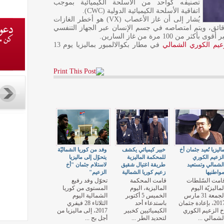
تصنيفه كواحد من الأسلحة الكيميائية بموجب
اتفاقية الأسلحة الكيميائية الدولية (CWC).
يُشار إلى أن غاز الأعصاب (VX) هو أخطر الغازات
ائق، ويتم امتصاصه في جسم الإنسان عبر الجهاز التنفسي
100 مرة من غاز السارين.
زعيم الكوري الشمالي
في مطار بكوالالمبور بماليزيا يوم 13
اليزيا تُعيد جثمان أخ
خبير كيميائي يكشف
وفد من كوريا الشماليّة
لزعيم الكوري
للمحكمة الماليزية
يتحوّل إلى ماليزيا
لشمالي وتستعيد
طريقة اغتيال شقيق
لاستلام جثمان "أخ
واطنيها
زعيم كوريا الشمالية
الزعيم"
امت السّلطات
قامت المحكمة
تحوّل وفد رفيع
لماليزيّة اليوم
الماليزية، اليوم
المستوى من كوريا
الجمعة 31 مارس
الخميس 5 أكتوبر
الشمالية اليوم
2017، بإعادة جثمان
باستدعاء أحد
الثلاثاء 28 فيفري
خ الزعيم الكوري
الكيميائيين كخبير
2017، إلى ماليزيا من
لشمالي ...
لتحديد الطر ...
أجل بح ...