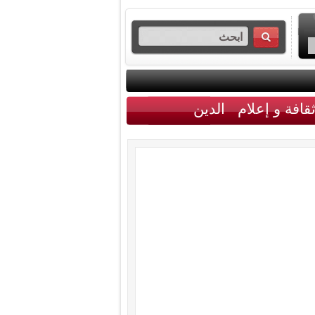
قافة و إعلام
الدين