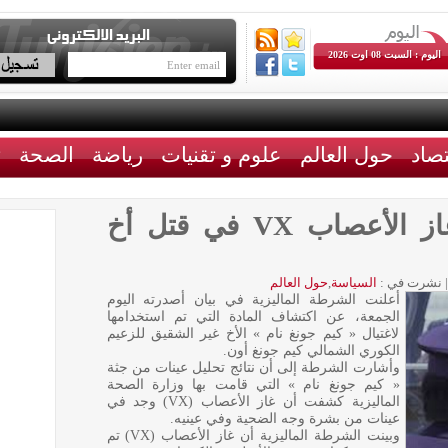
اليوم : السبت 08 اوت 2026
تصاد
حول العالم
علوم و تقنيات
رياضة
الصحة
ث
ماليزيا: تمّ استخدام غاز الأعصاب VX في قتل أخ
|
نشرت في :
السياسة
,
حول العالم
أعلنت الشرطة الماليزية في بيان أصدرته اليوم
الجمعة، عن اكتشاف المادة التي تم استخدامها
لاغتيال « كيم جونغ نام » الأخ غير الشقيق للزعيم
الكوري الشمالي كيم جونغ أون.
وأشارت الشرطة إلى أن نتائج تحليل عينات من جثة
« كيم جونغ نام » التي قامت بها وزارة الصحة
الماليزية كشفت أن غاز الأعصاب (VX) وجد في
عينات من بشرة وجه الضحية وفي عينيه.
وبينت الشرطة الماليزية أن غاز الأعصاب (VX) تم