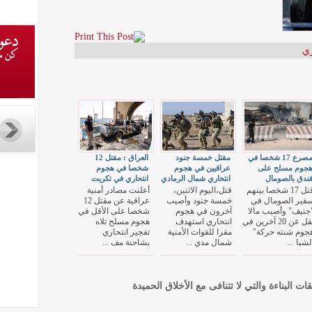
ري
مصرع 17 شخصا في
مقتل خمسة جنود
العراق : مقتل 12
جوم مسلح على
عراقيين في هجوم
شخصا في هجوم
ندق بالصومال
انتحاري شمال الرمادي
انتحاري في تكريت
قتل 17 شخصا بينهم
قتل،اليوم الاثنين،
أعلنت مصادر أمنية
فير الصومال في
خمسة جنود وأصيب
عراقية عن مقتل 12
جنيف" وأصيب مالا
آخرون في هجوم
شخصا على الأقل في
يقل عن 20 آخرين في
انتحاري استهدف
هجوم مسلح تلاه
جوم شنته حركة"
مقرا للقوات الأمنية
تفجير انتحاري
لشبا ...
شمال مدي ...
بشاحنة مف ...
قات البناءة والتي لا تتنافى مع الأخلاق الحميدة