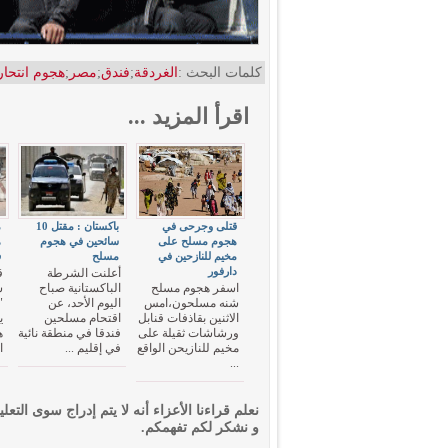
كلمات البحث :
الغردقة
;
فندق
;
مصر
;
هجوم انتحا
اقرأ المزيد ...
قتلى وجرحى في
باكستان : مقتل 10
هجوم مسلح على
سائحين في هجوم
ه
مخيم للنازحين في
مسلح
ف
دارفور
أعلنت الشرطة
اسفر هجوم مسلح
الباكستانية صباح
س
شنه مسلحون،امس
اليوم الأحد، عن
"
الاثنين بقاذفات قنابل
اقتحام مسلحين
ورشاشات ثقيلة على
فندقا في منطقة نائية
ه
مخيم للنازيحن الواقع
في إقليم ...
ا
...
نعلم قراءنا الأعزاء أنه لا يتم إدراج سوى التعلي
و نشكر لكم تفهمكم.