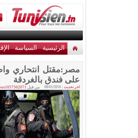
الرئيسية
السياسة
الإق
أخبار مختلفة
اتصل بنا
مصر:مقتل انتحاري وا
على فندق بالغردقة
اخر تحديث :
08/01/2016
من قبل
ous1057562071