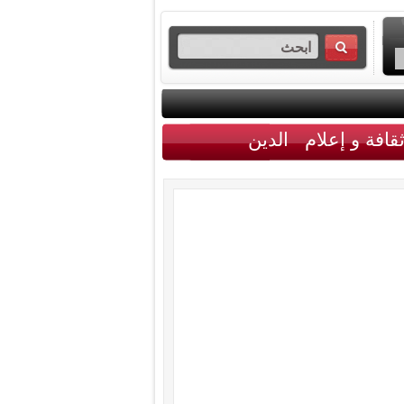
قافة و إعلام
الدين