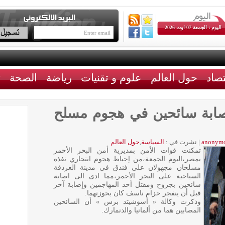
اليوم : الجمعة 07 اوت 2026
تصاد
حول العالم
علوم و تقنيات
رياضة
الصحة
ث
صابة سائحين في هجوم مسلح
anonym
|
نشرت في :
السياسة
,
حول العالم
تمكنت قوات الأمن بمديرية أمن البحر الأحمر
بمصر،اليوم الجمعة،من إحباط هجوم انتحاري نفذه
مسلحان مجهولان على فندق في مدينة الغردقة
السياحية على البحر الأحمر،مما ادى الى اصابة
سائحين بجروح ومقتل أحد المهاجمين وإصابة آخر
قبل أن ينفجر حزام ناسف كان بحوزتهما.
وذكرت وكالة « أسوشيتد برس » أن السائحين
المصابين هما من ألمانيا والدنمارك.