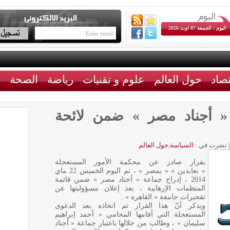
اليوم : الجمعة 07 اوت 2026
تصاد
حول العالم
علوم و تقنيات
رياضة
الصحة
ث
« أجناد مصر » ضمن لائحة
|
نشرت في :
السياسة
,
حول العالم
بقرار صادر عن محكمة الأمور المستعجلة
« بعابدين » « بمصر » ، تم اليوم الخميس 22 ماي
2014 ، إدراج جماعة « أجناد مصر » ضمن قائمة
المنظمات الإرهابية ، بعد إعلان مسؤوليتها عن
تفجيرات جامعة « القاهره » .
ويذكر أنّ هذا القرار تم اتخاذه بعد الدعوى
المستعجلة التي أقامها المحامي « أحمد إبراهيم
سليمان » ، وطالب من خلالها باعتبار جماعة « أجناد