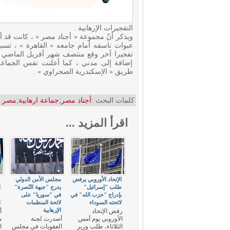
التفجيرات الإرهابية .
ويذكر أنّ مجموعة « أجناد مصر » ، كانت قد 
تفجيرا آخر وقع منتصف شهر أفريل الماضي غ
إضافة إلى مدني ، كما أعلنت نفس الجماع
طريق « الإسكندرية الصحراوي » .
كلمات البحث :
أجناد مصر
;
جماعة ارهابية
;
مصر
اقرأ المزيد ...
الإتحاد الأوروبي يرفض
مجلس الأمن الدولي
"
طلب "إسرائيل"
يدرج "جبهة النّصرة"
ا
بإدراج "حزب الله" في
في "سوريا" على
"
لائحته السوداء
لائحة المنظمات
ا
الإرهابية
رفض الإتحاد
أ
الأوروبي يوم أمس
أصدرت لجنة
م
الثلاثاء، طلب وزير
العقوبات في مجلس
ا