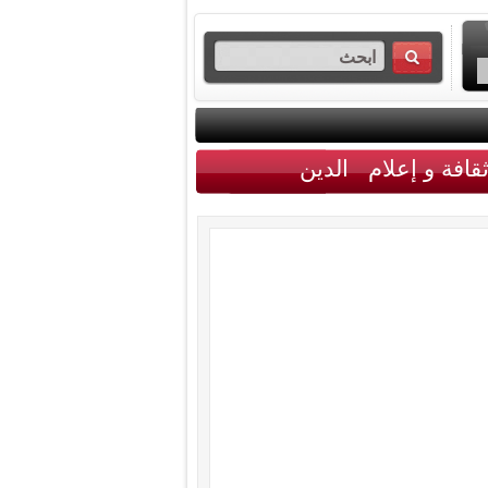
قافة و إعلام
الدين