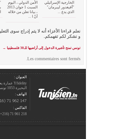
الخارجية الإسرائيلي
الأمن الدولي ، اليوم
"
"أفيغدور ليبرمان"
السبت 1 جوان 2013
ب
الذي يدع ...
، بيانا تعلن من خلاله
ا
أنّ ا ...
نعلم قراءنا الأعزاء أنه لا يتم إدراج سوى التعلي
و نشكر لكم تفهمكم.
تونس تمنح تأشيرة الدخول إلى أراضيها للـ30 فلسطينيا
→
Les commentaires sont fermés.
العنوان :
Yfidelity 
البحيرة 1053 تونس – الجمهورية التونسيّة.
الهاتف :
الفاكس :
218 961 71 (216+)