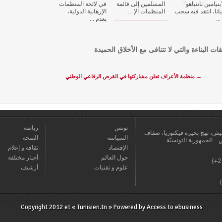
بنيامين ناتنياهو"
المسلمين إلى قائمة
في لائحة المنظمات
يانا، انتقد فيه سحب
المنظمات الإ ...
الإرهابية الدولية،
 ...
بعدم ...
قات البناءة والتي لا تتنافى مع الأخلاق الحميدة
←
منظمة الأعراف تعلن مشاركتها في القرض الرقاعي الوطني
تونس
رياضة
عمارة يعيش، نهج بحيرة فيكتوريا، ضفاف
السياسة
الصحة
الإقتصاد
ثقافة و إعلام
حول العالم
أخبار مختلفة
علوم و تقنيات
أرشيف
Copyright 2012 et « Tunisien.tn » Powered by
Access to ebusiness