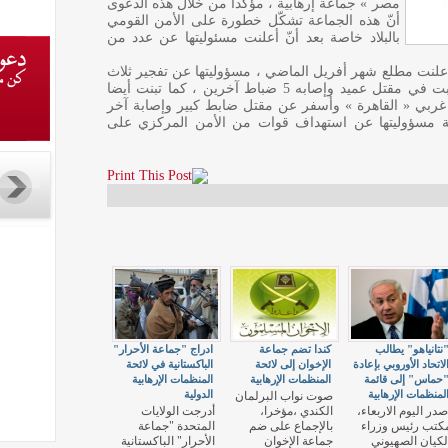
مصر » جماعة إرهابية ، مؤكدا من خلال هذه الدعوى
أنّ هذه الجماعة تشكّل خطورة على الأمن القومي
بالبلاد خاصة بعد أنّ أعلنت مسئوليتها عن عدد من
أعلنت مطلع شهر أفريل الماضي ، مسؤوليتها عن تفجير ثلاث
عبوات ناسفه أمام جامعه « القاهرة » ، تسببت في مقتل عميد وإصابه 5 ضباط آخرين ، كما تبنت أيضا
ربي « القاهرة » وأسفر عن مقتل ضابط كبير وإصابة آخر
ة مسؤوليتها عن استهداف قوات من الأمن المركزي على
نتانياهو" يطالب
كندا تضم جماعة
ادراج "جماعة الأحرار"
لاتحاد الأوروبي بإعادة
الإخوان إلى لائحة
الباكستانية في لائحة
حماس" إلى قائمة
المنظمات الإرهابية
المنظمات الإرهابية
لمنظمات الإرهابية
الدولية
صوت نواب البرلمان
صدر اليوم الاربعاء،
الكندي ،مؤخرا،
أدرجت الولايات
كتب رئيس وزراء
بالإجماع على ضم
المتحدة "جماعة
لكيان الصهيوني
جماعة الإخوان
الأحرار" الباكستانية