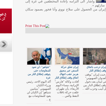
واشار الى التزامه بإعادة المختطفين في غزة إلى
منازلهم ».
 إيران من الحصول على سلاح نووي وأنا فخور بصمود سكان
يران ترحب باتفاق
إيران تعلق حركة
"نتنياهو": لن نعود
قف إطلاق النار
السفن عبر مضيق
للمفاوضات حتى
هرمز عقب انتهاك
يتوقف إطلاق النار من
حبت إيران "بوقف
اتفاق وقف إطلاق النار
غزة
لعدوان الصهيوني"
ي لبنان بعد دخول
أفادت وكالة "فارس"
أكد اليوم الاحد، رئيس
قف إطلاق النار بين
الإيرانية، مساء اليوم
وزراء الكيان
ل أبيب وحزب الله ...
الأربعاء، بأن طهران
الصهيوني "بنيامين
علقت حركة ناقلات
نتنياهو" إن الكيان لن
النفط والس ...
يعود للمفاوضات مع
ح ...