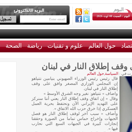
اليوم : السبت 08 اوت 2026
تصاد
حول العالم
علوم و تقنيات
رياضة
الصحة
ث
ى وقف إطلاق النار في لبنان
ت في :
السياسة
,
حول العالم
قال رئيس رئيس الوزراء الصهيوني بنيامين نتنياهو
إن المجلس الوزاري المصغر وافق على وقف
إطلاق النار في لبنان.
واضاف » نتنياهو: نغير وجه الشرق الأوسط »
وقال « إن اتفاق وقف إطلاق النار يعني أننا سنركز
على التهديد الإيراني الآن ونحتفظ بحرية العمل
العسكري إذا خرق حزب الله الاتفاق ».
وأضاف « سبب آخر لوقف إطلاق النار هو فصل
الجبهات وإخراج حماس تماما من الصورة وحققنا
إنجازات كبيرة في الجبهات السبع التي نحارب
فيها ».