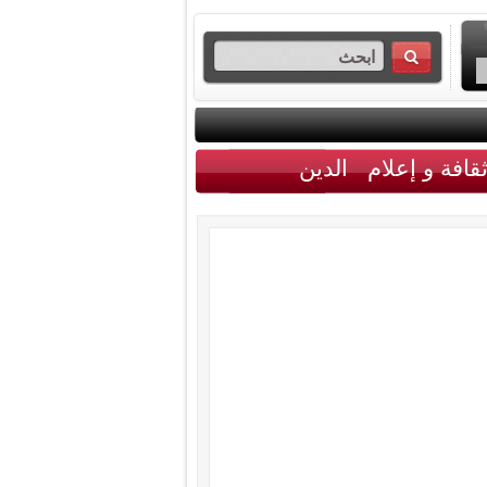
قافة و إعلام
الدين