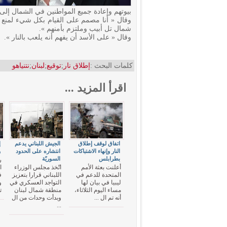
بيوتهم وإعادة جميع المواطنين في الشمال إلى 
وقال « أنا مصمم على القيام بكل شيء لمنع
شمال تل أبيب وملتزم بأمنهم ».
وقال « على الأسد أن يفهم أنه يلعب بالنار ».
كلمات البحث :
إطلاق نار
;
توقيع
;
لبنان
;
نتنياهو
اقرأ المزيد ...
اتفاق لوقف إطلاق
الجيش اللبناني يدعم
إ
النار وإنهاء الاشتباكات
انتشاره على الحدود
و
بطرابلس
السوريّة
ر
أعلنت بعثة الأمم
اتّخذ مجلس الوزراء
ا
المتحدة للدعم في
اللبناني قرارا بتعزيز
ف
ليبيا في بيان لها
التواجد العسكري في
و
مساء اليوم الثلاثاء،
منطقة شمال لبنان
ت
أنه تم ال ...
وبدأت وحدات من ال
...