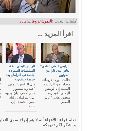
كلمات البحث :
اليمن
;
خروقات
;
هادي
اقرأ المزيد ...
الرئيس اليمني "هادي"
الرئيس اليمني : عقد
م
يغادر البلاد فارا من
الميليشيات المتمردة
ا
الحوثيين
جلسة في البرلمان يعد
إ
جريمة دستورية
قالت اليوم الاربعاء،
أ
مصادر من الرئاسة
قال الرئيس اليمني
"
اليمنية إن الرئيس
"عبد ربه منصور
ه
اليمني "عبد ربه
هادي"، في بيان وجهه
خ
منصور هادي" غادر
إلى البرلمان ، ليلة
ل
القصر ...
أمس الجمعة ، إن
احت ...
نعلم قراءنا الأعزاء أنه لا يتم إدراج سوى التعلي
و نشكر لكم تفهمكم.