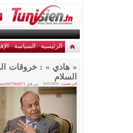
الرئيسية
السياسة
الإق
أخبار مختلفة
اتصل بنا
« هادي » : خروقات ا
السلام
اخر تحديث :
16/05/2016
من قبل
ous1057562071