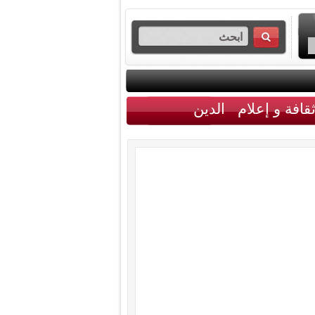
قافة و إعلام
الدين