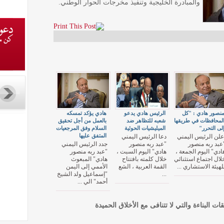
والمبادرة الخليجية وتنفيذ مخرجات الحوار الوطني.
نصور هادي : "كل
الرئيس هادي يدعو
هادي يؤكد تمسكه
لمحافظات في طريقها
شعبه للتظاهر ضد
بالعمل من أجل تحقيق
لى التحرر"
الميليشيات الحوثية
السلام وفق المرجعيات
المتفق عليها
علن الرئيس اليمني
دعا الرئيس اليمني
عبد ربه منصور
"عبد ربه منصور
جدد الرئيس اليمني
ادي" اليوم الجمعة ،
هادي" اليوم السبت ،
"عبد ربه منصور
لال اجتماع استثنائي
خلال كلمته بافتتاح
هادي" المبعوث
لهيئة الاستشاري ...
القمة العربية ، الشع
الأممي إلى اليمن
...
"إسماعيل ولد الشيخ
أحمد" الي ...
قات البناءة والتي لا تتنافى مع الأخلاق الحميدة