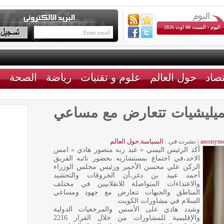
اليوم : السبت 08 اوت 2026
تصاد
حول العالم
علوم و تقنيات
رياضة
الصحة
ث
لميليشيات تتعارض مع مساعي
anonym
|
نشرت في :
السياسة
,
حول العالم
أكد الرئيس اليمني « عبد ربه منصور هادي » امس
الاحد،في اجتماع بمستشاريه بحضور نائبه الفريق
الركن علي محسن الأحمر ورئيس مجلس الوزراء
أحمد عبيد بن دغر،أن الخروقات والتحشيد
والاعتداءات المتواصلة للانقلابيين في مختلف
المناطق والجبهات تتعارض مع جهود ومساعي
السلام في مشاورات الكويت.
وشدد هادي على الأسس والمرجعيات الدولية
والإقليمية للمشاورات من خلال القرار 2216