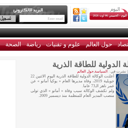
اليوم : الخميس 06 اوت 2026
تصاد
حول العالم
علوم و تقنيات
رياضة
الصحة
ث
ة الدولية للطاقة الذرية
|
نشرت في :
السياسة
,
حول العالم
أعلنت الوكالة الدولية للطاقة الذرية اليوم الاثنين 22
جويلية 2019، وفاة مديرها العام « يوكيا أمانو » عن
عمر ناهز الـ73 عاما.
ولم تكشف الوكالة سبب وفاة « أمانو » الذي تولى
منصب المدير العام للمنظمة منذ ديسمبر 2009.