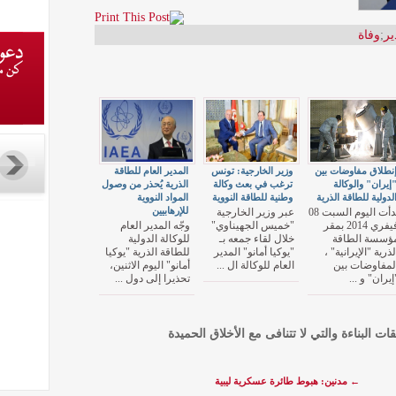
ير
;
وفاة
نطلاق مفاوضات بين
وزير الخارجية: تونس
المدير العام للطاقة
إيران" والوکالة
ترغب في بعث وكالة
الذرية يُحذر من وصول
لدولية للطاقة الذرية
وطنية للطاقة النووية
المواد النووية
للإرهابيين
بدأت اليوم السبت 08
عبر وزير الخارجية
فيفري 2014 بمقر
"خميس الجهيناوي"
وجّه المدير العام
ؤسسة الطاقة
خلال لقاء جمعه بـ
للوكالة الدولية
لذرية "الإيرانية" ،
"يوكيا أمانو" المدير
للطاقة الذرية "يوكيا
لمفاوضات بين
العام للوكالة ال ...
أمانو" اليوم الاثنين،
إيران" و ...
تحذيرا إلى دول ...
قات البناءة والتي لا تتنافى مع الأخلاق الحميدة
←
مدنين: هبوط طائرة عسكرية ليبية