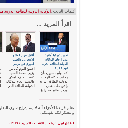
كلمات البحث :
الوكالة الدولية للطاقة الذرية
;
مد
اقرأ المزيد ...
تعيين "يوكيا أمانو"
آفاق تعزيز العلاج
إ
مديرا عاما للوكالة
الإشعاعي والطب
"
الدولية للطاقة الذرية
النووي في تونس
ا
لولاية ثانية
اجتمع اليوم كل من
أفاد دبلوماسيون بأن
وزير الصحة السيد
مجلس حكام الوكالة
"عبد الطيف المكي"
م
الدولية للطاقة الذرية
والمدير العام للوكالة
ا
وافق على تعيين
الدولية للطاقة الذر
ا
"يوكيا امانو" مديرا ع
...
"
...
نعلم قراءنا الأعزاء أنه لا يتم إدراج سوى التعلي
و نشكر لكم تفهمكم.
انطلاق قبول الترشحات للانتخابات التشريعية 2019
→