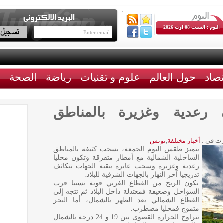
اليوم : السبت 08 اوت 2026
تصاد
حول العالم
علوم و تقنيات
رياضة
الصحة
ث
 رعدية وغزيرة بالمناطق
ت في :
أخبار مختلفة
,
تونس
يتميز طقس اليوم الجمعة، بسحب كثيفة بالمناطق
الساحلية الشمالية مع أمطار متفرقة وتكون محليا
رعدية وغزيرة وسحب عابرة ببقية الجهات تتكاثف
تدريجيا آخر النهار بالجهات الشرقية للبلاد.
تكون الريح من القطاع الغربي قوية نسبيا قرب
السواحل وضعيفة فمعتدلة داخل البلاد ثم تتجه إلى
القطاع الشمالي بعد الظهر بالشمال، أما البحر
متموج فمحليا مضطرب.
تتراوح الحرارة القصوى بين 19 و 24 درجة بالشمال