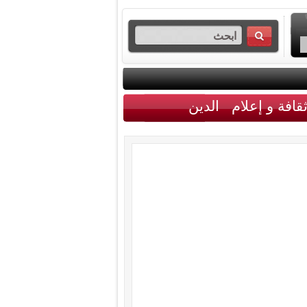
قافة و إعلام
الدين