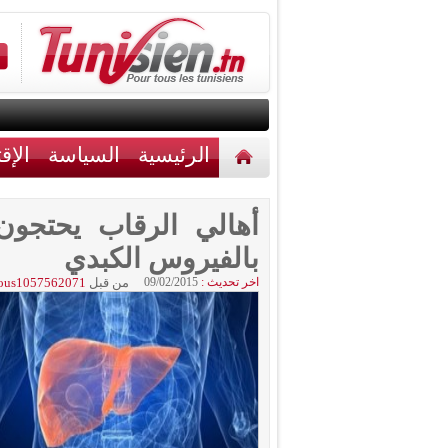
الرئيسية
السياسة
الإق
أخبار مختلفة
اتصل بنا
أهالي الرقاب يحتجون
بالفيروس الكبدي
اخر تحديث :
09/02/2015
من قبل
ous1057562071