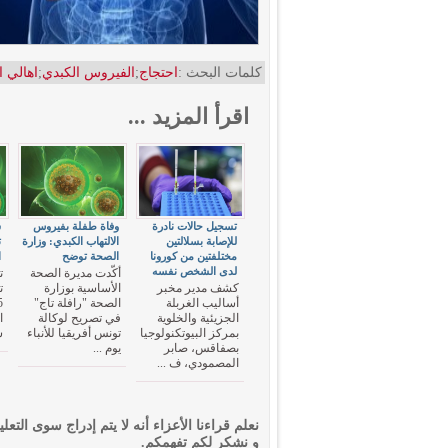
كلمات البحث :
احتجاج
;
الفيروس الكبدي
;
اهالي 
اقرأ المزيد ...
تسجيل حالات نادرة
وفاة طفلة بفيروس
س
للإصابة بسلالتين
الالتهاب الكبدي: وزارة
ت
مختلفتين من كورونا
الصحة توضح
ا
لدى الشخص نفسه
أكّدت مديرة الصحة
ت
كشف مدير مخبر
الأساسية بوزارة
ت
أساليب الغربلة
الصحة "رافلة تاج"
الجزيئية والخلوية
في تصريح لوكالة
ا
بمركز البيوتكنولوجيا
تونس أفريقيا للأنباء
س
بصفاقس، صابر
يوم ...
المصمودي، ف ...
نعلم قراءنا الأعزاء أنه لا يتم إدراج سوى التعلي
و نشكر لكم تفهمكم.