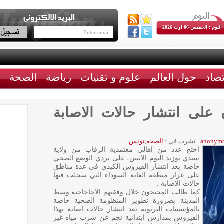
اليوم : الخميس 06 اوت 2026
تصاد
حول العالم
علوم و تقنيات
رياضة
الصحة
ث
 على انتشار حالات الاصابة
anonym
|
نشرت في :
الصحة
,
تونس
احتج عدد من اهالي معتمدية الرقاب من ولاية
سيدي بوزيد اليوم الاثنين، على تردي الوضع الصحي
خاصة بعد انتشار الفيروس الكبدي في عدة مناطق
على غرار منطقة الغابة السوداء التي سجلت فيها
حالات الاصابة .
كما طالب المحتجون خلال وقفتهم الاحاجاجية وسط
المدينة بضرورة تطوير المنظومة الصحية خاصة
بالمؤسسات التربوية بعد انتشار حالات اصابة بهذا
الفيروس بمدارس ابتدائية نجم عن شرب مياه غير