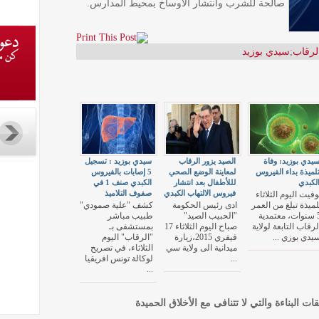
صالحة للشرب وانتشار الاوساخ بمحيط المدارس.
الرقاب
;
سيدي بوزيد
يدي بوزيد: وفاة
الصيد يزور الرقاب
سيدي بوزيد : تسجيل
لميذة بداء الفيروس
لمعاينة الوضع الصحي
5 إصابات بالفيروس
لكبدي
لللأطفال بعد انتشار
الكبدي صنف 1 في
فيروس الالتهاب الكبدي
صفوف التلاميذ
وفيت اليوم الثلاثاء
لميذة تبلغ من العمر
ادى رئيس الحكومة
كشف "علية صمودي"
5 سنوات، معتمدية
"الحبيب الصيد"
طبيب مباشر
لرقاب التابعة لولاية
صباح اليوم الثلاثاء 17
بمستشفى بـ
يدي بوزي ...
فيفري 2015،زيارة
"الرقاب" اليوم
ميدانية الى ولاية سي
الثلاثاء، في تصريح
...
لوكالة تونس افريقيا
...
قات البناءة والتي لا تتنافى مع الأخلاق الحميدة