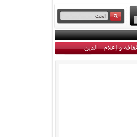
قافة و إعلام
الدين