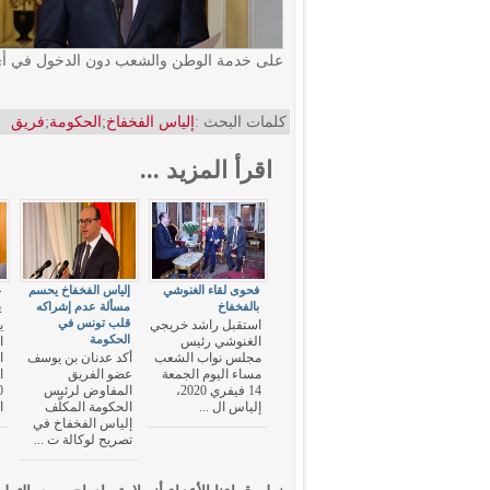
على خدمة الوطن والشعب دون الدخول في أي 
كلمات البحث :
إلياس الفخفاخ
;
الحكومة
;
فريق
اقرأ المزيد ...
فحوى لقاء الغنوشي
إلياس الفخفاخ يحسم
غ
بالفخفاخ
مسألة عدم إشراكه
ي
قلب تونس في
استقبل راشد خريجي
ي
الحكومة
الغنوشي رئيس
ا
مجلس نواب الشعب
أكد عدنان بن يوسف
ا
مساء اليوم الجمعة
عضو الفريق
14 فيفري 2020،
المفاوض لرئيس
إلياس ال ...
الحكومة المكلّف
ا
إلياس الفخفاخ في
تصريح لوكالة ت ...