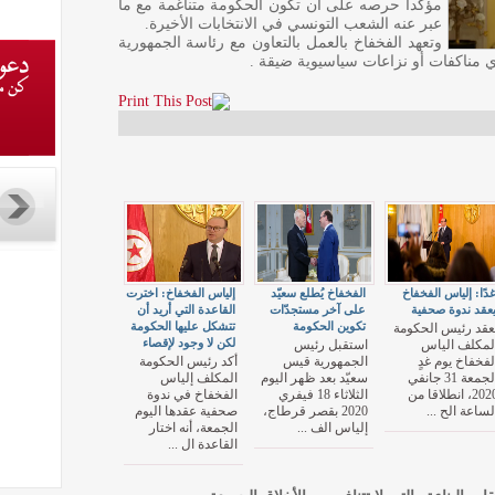
مؤكدا حرصه على أن تكون الحكومة متناغمة مع ما
عبر عنه الشعب التونسي في الانتخابات الأخيرة.
وتعهد الفخفاخ بالعمل بالتعاون مع رئاسة الجمهورية
مناكفات أو نزاعات سياسيوية ضيقة .
دًا: إلياس الفخفاخ
الفخفاخ يُطلع سعيّد
إلياس الفخفاخ: اخترت
عقد ندوة صحفية
على آخر مستجدّات
القاعدة التي أريد أن
تكوين الحكومة
تتشكل عليها الحكومة
عقد رئيس الحكومة
لكن لا وجود لإقصاء
لمكلف الياس
استقبل رئيس
لفخفاخ يوم غدٍ
الجمهورية قيس
أكد رئيس الحكومة
الجمعة 31 جانفي
سعيّد بعد ظهر اليوم
المكلف إلياس
2020، انطلاقا من
الثلاثاء 18 فيفري
الفخفاخ في ندوة
لساعة الح ...
2020 بقصر قرطاج،
صحفية عقدها اليوم
إلياس الف ...
الجمعة، أنه اختار
القاعدة ال ...