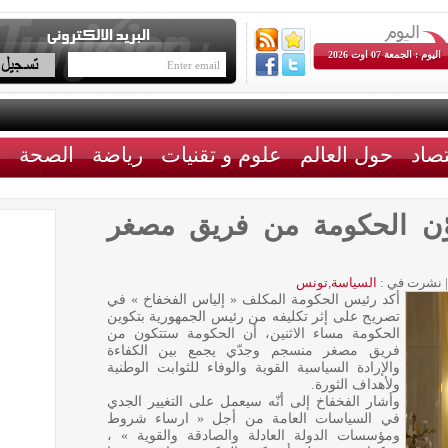
اليوم : الجمعة 07 اوت 2026
تصاد
حول العالم
علوم و تقنيات
رياضة
الصحة
ث
وّن الحكومة من فريق مصغر
|
نشرت في :
السياسة
,
تونس
أكد رئيس الحكومة المكلف « إلياس الفخفاخ » في
تصريح على إثر تكليفه من رئيس الجمهورية بتكوين
الحكومة مساء الاثنين، أن الحكومة ستتكون من
فريق مصغر منسجم وجدّي يجمع بين الكفاءة
والإرادة السياسية القوية والوفاء للثوابت الوطنية
ولأهداف الثورة.
وأشار الفخفاخ إلى أنّه سيعمل على التغيير الجدي
في السياسات العامة من أجل « ارساء شروط
ومؤسسات الدولة العادلة والصادقة والقوية » ،