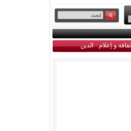
قافة و إعلام
الدين