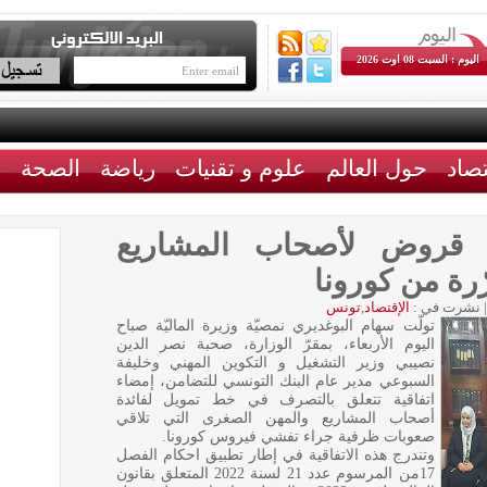
اليوم : السبت 08 اوت 2026
تصاد
حول العالم
علوم و تقنيات
رياضة
الصحة
ث
اد قروض لأصحاب المشاريع
رة من كورونا
|
نشرت في :
الإقتصاد
,
تونس
تولّت سهام البوغديري نمصيّة وزيرة الماليّة صباح
اليوم الأربعاء، بمقرّ الوزارة، صحبة نصر الدين
نصيبي وزير التشغيل و التكوين المهني وخليفة
السبوعي مدير عام البنك التونسي للتضامن، إمضاء
اتفاقية تتعلق بالتصرف في خط تمويل لفائدة
أصحاب المشاريع والمهن الصغرى التي تلاقي
صعوبات ظرفية جراء تفشي فيروس كورونا.
وتندرج هذه الاتفاقية في إطار تطبيق احكام الفصل
17من المرسوم عدد 21 لسنة 2022 المتعلق بقانون