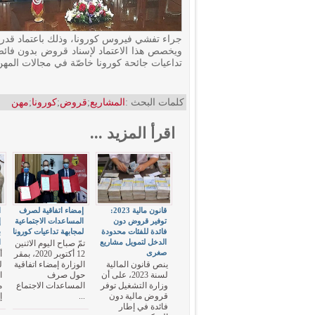
جراء تفشي فيروس كورونا، وذلك باعتماد قدره 25 مليون دينار على موارد الصندوق الوطني للتشغ
ويخصص هذا الاعتماد لإسناد قروض بدون فائض
تداعيات جائحة كورونا خاصّة في مجالات المهن
كلمات البحث :
المشاريع
;
قروض
;
كورونا
;
مهن
اقرأ المزيد ...
قانون مالية 2023:
إمضاء اتفاقية لصرف
ا
توفير قروض دون
المساعدات الاجتماعية
إ
فائدة للفئات محدودة
لمجابهة تداعيات كورونا
ب
الدخل لتمويل مشاريع
ا
تمّ صباح اليوم الاثنين
صغرى
12 أكتوبر 2020، بمقر
أ
ينص قانون المالية
الوزارة إمضاء اتفاقية
ل
لسنة 2023، على أن
حول صرف
ا
وزارة التشغيل توفر
المساعدات الاجتماع
م
قروض مالية دون
...
إ
فائدة في إطار