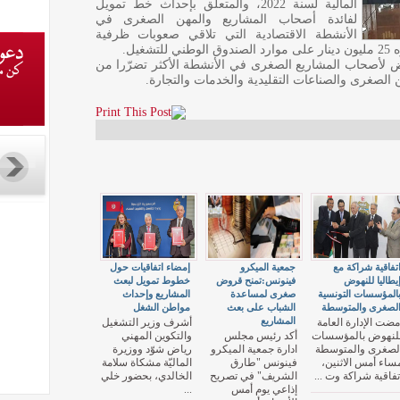
المالية لسنة 2022، والمتعلق بإحداث خط تمويل
لفائدة أصحاب المشاريع والمهن الصغرى في
الأنشطة الاقتصادية التي تلاقي صعوبات ظرفية
يل.
 لأصحاب المشاريع الصغرى في الأنشطة الأكثر تضرّرا من
 الصغرى والصناعات التقليدية والخدمات والتجارة.
تفاقية شراكة مع
جمعية الميكرو
إمضاء اتفاقيات حول
يطاليا للنهوض
فينونس:تمنح قروض
خطوط تمويل لبعث
المؤسسات التونسية
صغرى لمساعدة
المشاريع وإحداث
لصغرى والمتوسطة
الشباب على بعث
مواطن الشغل
المشاريع
مضت الإدارة العامة
أشرف وزير التشغيل
لنهوض بالمؤسسات
أكد رئيس مجلس
والتكوين المهني
لصغرى والمتوسطة
ادارة جمعية الميكرو
رياض شوّد ووزيرة
ساء أمس الاثنين،
فينونس "طارق
الماليّة مشكاة سلامة
تفاقية شراكة وت ...
الشريف" في تصريح
الخالدي، بحضور خلي
إذاعي يوم أمس
...