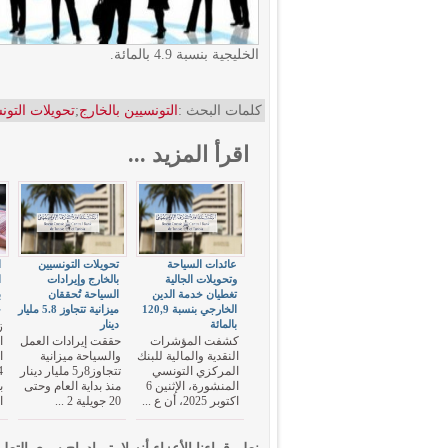
الخليجية بنسبة 4.9 بالمائة.
كلمات البحث :
التونسيين بالخارج
;
تحويلات التون
اقرأ المزيد ...
عائدات السياحة
تحويلات التونسيين
ا
وتحويلات الجالية
بالخارج وإيرادات
ا
تغطيان خدمة الدين
السياحة تُحققان
الخارجي بنسبة 120,9
ميزانية تتجاوز 5.8 مليار
ح
بالمائة
دينار
ز
كشفت المؤشرات
حققت إيرادات العمل
ا
النقدية والمالية للبنك
والسياحة ميزانية
المركزي التونسي
تتجاوز8ر5 مليار دينار
المنشورة، الإثنين 6
منذ بداية العام وحتى
ب
اكتوبر 2025، أن ع ...
20 جويلية 2 ...
ا