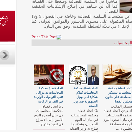
مباشرا في السلطة القضائية وضغطا على القضاة،
كما أنّه لن يساهم في إصلاح الإشكاليات الحقيقية
للقضاء.
وأبرز اتحاد القضاة بأن المرسوم يمثّل تراجعا عن مكتسبات السلطة القضائية وخاصّة في الفصول 9 و19
قضاة المكفولة على مستوى الدستور والمواثيق الدولية، كما
لإعفاء) في تبعيّة للسلطة التنفيذية، وفق نص البيان.
لمحاسبات
تحاد قضاة محكمة
اتحاد قضاة محكمة
اتحاد قضاة محكمة
لمحاسبات يستنكر
المحاسبات يُقدّم
المحاسبات يدعو إلى
لمصادقة على قانون
شكاية لدى وكيل
تنفيذ التوصيات الواردة
جلس القضاء
الجمهورية ضد وزير
في التقارير الرقابية
الصحة
ستنكر المكتب
دعا اتحاد قضاة
لتنفيذي لاتحاد قضاة
ندّد اتحاد قضاة
محكمة المحاسبات
حكمة المحاسبات
محكمة المحاسبات
في بيان أصدره اليوم
ي بيان أصدره اليوم
في بيان له اليوم
الاثنين، إلى الاسراع
لجمعة، مصادقة
الخميس، بشدّة بما
في تنفيذ مقترح ...
جلس ن ...
صرّح به وزير الصحّة