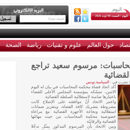
اليوم : السبت 08 اوت 2026
تصاد
حول العالم
علوم و تقنيات
رياضة
الصحة
ث
محاسبات: مرسوم سعيد تراجع
قضائية
|
نشرت في :
السياسة
,
تونس
أكد اتحاد قضاة محكمة المحاسبات في بيان له اليوم
الاثنين، تمسّكه بمؤسسة المجلس الأعلى للقضاء
باعتبارها ضامنة لاستقلالية السلطة القضائية.
واعتبر الاتحاد أنّ موافقته على الإصلاح كانت
مشروطة بتشريك كافة القضاة، وبتعزيز ضمانات
استقلالية ونجاعة الأجهزة القضائية مع مراعاة
خصوصية محكمة المحاسبات من حيث مهامّها
القضائية والرقابيّة.
وبين الاتحاد بأن المرسوم المذكور يمثّل تدخّلا