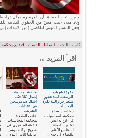
و20 منه، حيث مسّ من الحقوق النقابية لل
جعل المسار المهنيّ للقاضي (من الانتداب إلى ا
كلمات البحث :
السلطة القضائية
;
قضاة
;
محكمة ا
اقرأ المزيد ...
دعوة لفتح باب
محكمة المحاسبات:
ا
الترشحات لسدِّ شغورٍ
إصدار 380 حكما
ا
منتظر في رئاسة دائرة
ابتدائيا ضد مرشحين
ا
المحاسبات
في الانتخابات
م
التشريعية
دعا اتحاد قضاة
ا
محكمة المحاسبات،
أعلنت القاضية
ا
في بلاغ له امس
بمحكمة المحاسبات
م
الاثنين، أعضاء
فضيلة القرقوري في
ف
المجلس الأعلى
تصريح لوكالة تونس
ا
للقضاء الى فتح ...
إفريقيا للأنباء اليوم ...
م