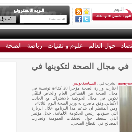
اليوم : الخميس 06 اوت 2026
تصاد
حول العالم
علوم و تقنيات
رياضة
الصحة
ث
تونسية في مجال الصحة لتكوينها في
anonym
|
نشرت في :
السياسة
,
تونس
اختارت وزارة الصحة مؤخرا 20 كفاءة تونسية في
مجال الصحة من القطاعين العام والخاص لتلقّي
تكوين في مجال الحوكمة بالاشتراك مع الجانب
الألماني.وفق ماصرح به وزير الصحة اليوم الثلاثاء،
ومن المنتظر ان يتدعم هذا البرنامج خلال الزيارة
التي سيؤديها رئيس الحكومة الالمانية، خلال مؤتمر
الذي سيعقد حول الصفقات العمومية وتضارب
المصالح في القطاع الصحي.