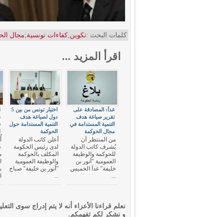
كلمات البحث :
تكوين
;
كفاءات تونسية
;
مجال الح
اقرأ المزيد ...
غداَ: المصادقة على
اختيار تونس من بين 5
ا
تقرير صياغة هدف
دول لصياغة هدف
ش
التنمية المستدامة في
التنمية المستدامة حول
ف
مجال الحوكمة
الحوكمة
ا
من المنتظر أن
أعلن كاتب الدولة
أ
يُشرف كاتب الدولة
لدى رئيس الحكومة
ع
للحوكمة والوظيفة
المكلف بالحوكمة
م
العمومية "أنور بن
والوظيفة العمومية
ا
خليفة" غداَ الخميس
"أنور بن خليفة" صباح
ب
...
...
ا
نعلم قراءنا الأعزاء أنه لا يتم إدراج سوى التعلي
و نشكر لكم تفهمكم.