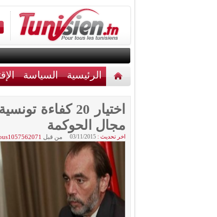
الرئيسية
السياسة
الإق
أخبار مختلفة
اتصل بنا
اختيار 20 كفاءة 
مجال الحوكمة
اخر تحديث :
03/11/2015
من قبل
ous1057562071