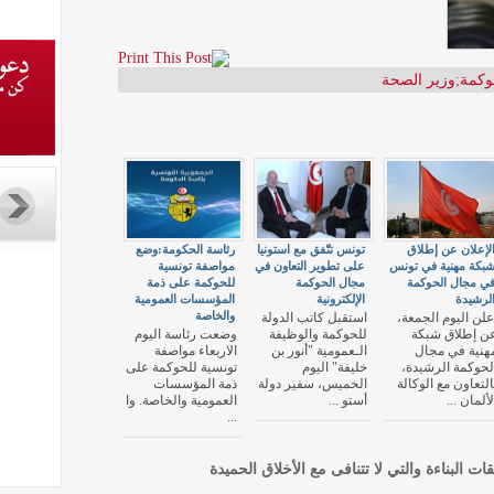
وكمة
;
وزير الصحة
لإعلان عن إطلاق
تونس تتّفق مع استونيا
رئاسة الحكومة:وضع
بكة مهنية في تونس
على تطوير التعاون في
مواصفة تونسية
ي مجال الحوكمة
مجال الحوكمة
للحوكمة على ذمة
لرشيدة
الإلكترونية
المؤسسات العمومية
والخاصة
ُعلن اليوم الجمعة،
استقبل كاتب الدولة
ن إطلاق شبكة
للحوكمة والوظيفة
وضعت رئاسة اليوم
هنية في مجال
الـعمومية "أنور بن
الاربعاء مواصفة
لحوكمة الرشيدة،
خليفة" اليوم
تونسية للحوكمة على
التعاون مع الوكالة
الخميس، سفير دولة
ذمة المؤسسات
لألمان ...
أستو ...
العمومية والخاصة. وا
...
قات البناءة والتي لا تتنافى مع الأخلاق الحميدة