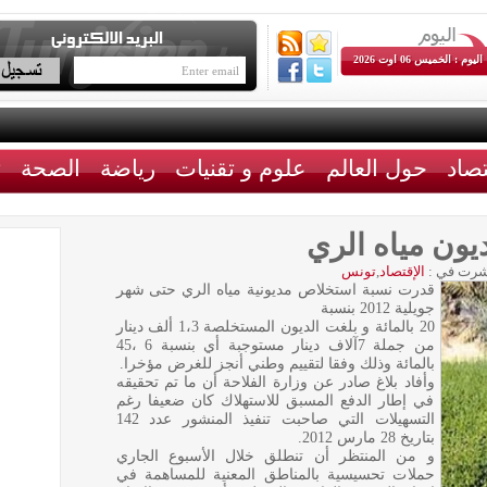
اليوم : الخميس 06 اوت 2026
تصاد
حول العالم
علوم و تقنيات
رياضة
الصحة
ث
يون مياه الري
رت في :
الإقتصاد
,
تونس
قدرت نسبة استخلاص مديونية مياه الري حتى شهر
جويلية 2012 بنسبة
20 بالمائة و بلغت الديون المستخلصة 1،3 ألف دينار
من جملة 7آلاف دينار مستوجبة أي بنسبة 6 ،45
بالمائة وذلك وفقا لتقييم وطني أنجز للغرض مؤخرا.
وأفاد بلاغ صادر عن وزارة الفلاحة أن ما تم تحقيقه
في إطار الدفع المسبق للاستهلاك كان ضعيفا رغم
التسهيلات التي صاحبت تنفيذ المنشور عدد 142
بتاريخ 28 مارس 2012.
و من المنتظر أن تنطلق خلال الأسبوع الجاري
حملات تحسيسية بالمناطق المعنية للمساهمة في