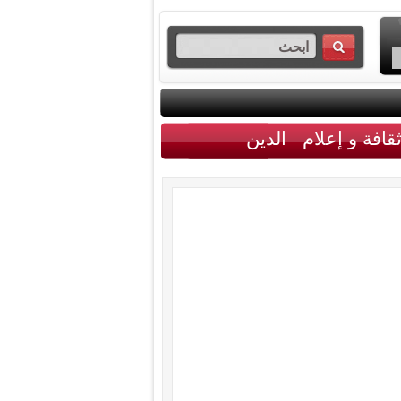
قافة و إعلام
الدين