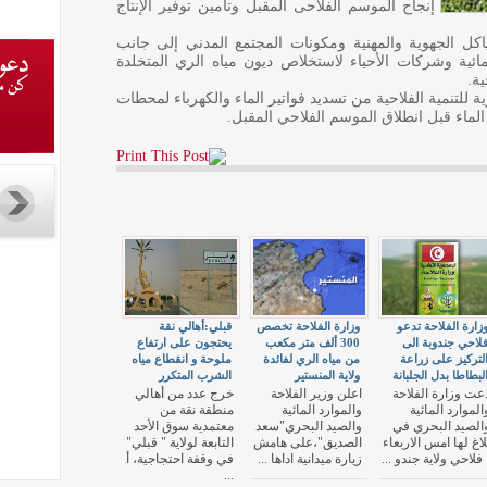
إنجاح الموسم الفلاحى المقبل وتأمين توفير الإنتاج
اكل الجهوية والمهنية ومكونات المجتمع المدني إلى جانب
مائية وشركات الأحياء لاستخلاص ديون مياه الري المتخلدة
ية.
للتنمية الفلاحية من تسديد فواتير الماء والكهرباء لمحطات
لماء قبل انطلاق الموسم الفلاحي المقبل.
زارة الفلاحة تدعو
وزارة الفلاحة تخصص
قبلي:أهالي نقة
لاحي جندوبة الى
300 ألف متر مكعب
يحتجون على ارتفاع
لتركيز على زراعة
من مياه الري لفائدة
ملوحة و انقطاع مياه
لبطاطا بدل الجلبانة
ولاية المنستير
الشرب المتكرر
عت وزارة الفلاحة
اعلن وزير الفلاحة
خرج عدد من أهالي
الموارد المائية
والموارد المائية
منطقة نقة من
الصيد البحري في
والصيد البحري"سعد
معتمدية سوق الأحد
لاغ لها امس الاربعاء
الصديق"،على هامش
التابعة لولاية " قبلي"
 فلاحي ولاية جندو ...
زيارة ميدانية اداها ...
في وقفة احتجاجية، أ
...