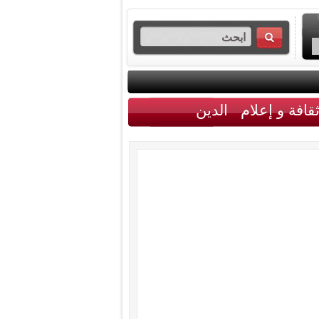
قافة و إعلام
الدين