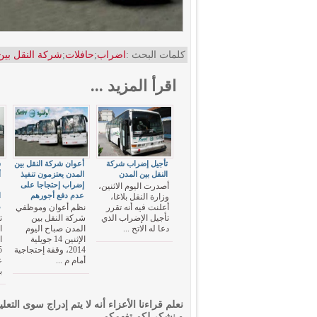
كلمات البحث :
اضراب
;
حافلات
;
شركة النقل بين
اقرأ المزيد ...
تأجيل إضراب شركة
أعوان شركة النقل بين
ش
النقل بين المدن
المدن يعتزمون تنفيذ
أ
إضراب إحتجاجا على
ع
أصدرت اليوم الاثنين،
عدم دفع أجورهم
وزارة النقل بلاغا،
م
أعلنت فيه أنه تقرر
نظم أعوان وموظفي
تأجيل الإضراب الذي
شركة النقل بين
ت
دعا له الاتح ...
المدن صباح اليوم
ا
الإثنين 14 جويلية
2014، وقفة إحتجاجية
أمام م ...
ع
ب
نعلم قراءنا الأعزاء أنه لا يتم إدراج سوى التعلي
و نشكر لكم تفهمكم.