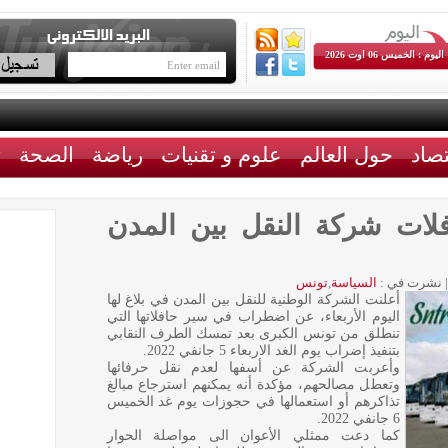
اليوم : الخميس 06 اوت 2026
تصاد
حول العالم
علوم و تقنيات
رياضة
الصحة
ث
ات شركة النقل بين المدن
|
نشرت في :
السياسة
,
تونس
أعلنت الشركة الوطنية للنقل بين المدن في بلاغ لها
اليوم الأربعاء، عن اضطراب في سير حافلاتها التي
تنطلق من تونس الكبرى بعد تمسك الطرف النقابي
بتنفيذ إضراب يوم الغد الاربعاء 5 جانفي 2022.
وأعربت الشركة عن أسفها لعدم نقل حرفائها
وتعطل مصالحهم، مؤكدة أنه يمكنهم استرجاع مبالغ
تذاكرهم أو استعمالها في حجوزات يوم غد الخميس
6 جانفي 2022.
كما دعت ممثلي الأعوان الى مواصلة الحوار