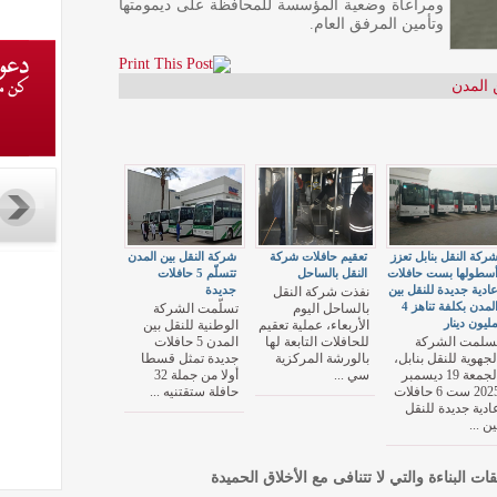
ومراعاة وضعية المؤسسة للمحافظة على ديمومتها
وتأمين المرفق العام.
 المدن
ركة النقل بنابل تعزز
تعقيم حافلات شركة
شركة النقل بين المدن
سطولها بست حافلات
النقل بالساحل
تتسلّم 5 حافلات
ادية جديدة للنقل بين
جديدة
نفذت شركة النقل
المدن بكلفة تناهز 4
بالساحل اليوم
تسلّمت الشركة
ليون دينار
الأربعاء، عملية تعقيم
الوطنية للنقل بين
سلمت الشركة
للحافلات التابعة لها
المدن 5 حافلات
لجهوية للنقل بنابل،
بالورشة المركزية
جديدة تمثل قسطا
الجمعة 19 ديسمبر
سي ...
أولا من جملة 32
2025 ست 6 حافلات
حافلة ستقتنيه ...
ادية جديدة للنقل
ين ...
قات البناءة والتي لا تتنافى مع الأخلاق الحميدة