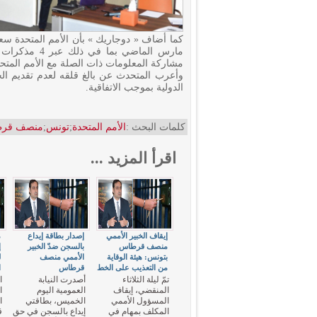
كما أضاف « دوجاريك » بأن الأمم المتحدة سع
مارس الماضي ب
مشاركة المعلومات ذات الصلة مع الأمم المت
وأعرب المتحدث عن بالغ قلقه لعدم تقديم الحك
الدولية بموجب الاتفاقية.
كلمات البحث :
الأمم المتحدة
;
تونس
;
منصف قر
اقرأ المزيد ...
إيقاف الخبير الأممي
إصدار بطاقة إيداع
م
منصف قرطاس
بالسجن ضدّ الخبير
إ
بتونس: هيئة الوقاية
الأممي منصف
ل
من التعذيب على الخط
قرطاس
ا
تمّ ليلة الثلاثاء
أصدرت النيابة
ا
المنقضي، إيقاف
العمومية اليوم
ا
المسؤول الأممي
الخميس، بطاقتي
ا
المكلف بمهام في
إيداع بالسجن في حق
ق