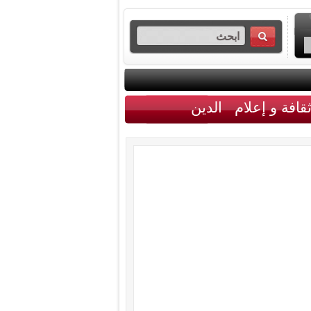
قافة و إعلام
الدين