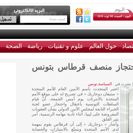
اليوم : السبت 08 اوت 2026
تصاد
حول العالم
علوم و تقنيات
رياضة
الصحة
ث
 احتجاز منصف قرطاس بتونس
|
نشرت في :
السياسة
,
تونس
اعتبر المتحدث باسم الأمين العام للأمم المتحدة
« ستيفان دوجاريك » في تصريح له على موقع الأمم
المتحدة بالانترنات يوم أمس الجمعة، أنّ قيام
السلطات التونسية باعتقال واحتجاز عضو لجنة
الخبراء التابعة لمجلس الأمن الدولي بشأن العقوبات
المفروضة على ليبيا، أثناء تأدية مهامه الرسمية، أمر
يثير القلق.
وأشار « دوجاريك » إلى أن قرطاس يقوم بمهمة
لدى الأمم المتحدة ويتمتّع بالامتيازات والحصانة