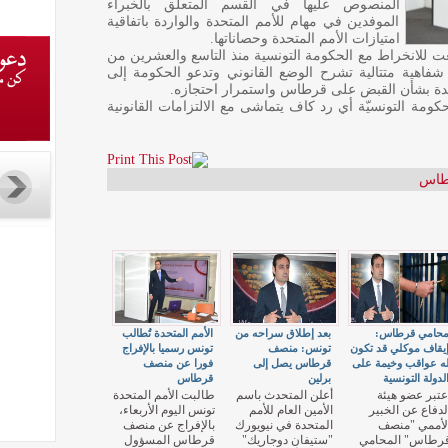
المنصوص عليها في القسم المتعلّق بالخبراء
الموفدين في مهام للأمم المتحدة والواردة باتفاقية
امتيازات الأمم المتحدة وحصاناتها.
ت للانخراط مع الحكومة التونسية منذ التاسع والعشرين من
ما في ذلك عبر 4 مذكرات شفاهية متتالية تشرح الوضع القانوني وتدعو الحكومة إلى
حدة بشأن القبض على قرطاس واستمرار احتجازه.
ومة التونسيّة أي رد كاف يتماشى مع الالتزامات القانونية
طاس
حامي قرطاس:
بعد إطلاق سراحه من
الأمم المتحدة تُطالب
يقاف موكلي قد تكون
تونس: منصف
تونس رسميا بالإفراج
ه عواقب وخيمة على
قرطاس يصل إلى
فورا عن منصف
لدولة التونسية
برلين
قرطاس
عتبر عضو هيئة
أعلن المتحدث باسم
طالبت الأمم المتحدة
لدفاع عن الخبير
الأمين العام للأمم
تونس اليوم الأربعاء،
لأممي "منصف
المتحدة في نيويورك
بالإفراج عن منصف
رطاس" المحامي
"ستيفان دوجاريك"
قرطاس المسؤول