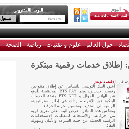
اليوم : الجمعة 07 اوت 2026
تصاد
حول العالم
علوم و تقنيات
رياضة
الصحة
ث
: إطلاق خدمات رقمية مبتكرة
ت في :
الإقتصاد
,
تونس
أعلن البنك التونسي للتضامن عن إطلاق منتوجين
رقميين جديدين، وهما BTS PAY المخصّصة للدفع
عبر الهاتف الجوال و BTS NET منصّة الخدمات
البنكية عبر الإنترنت، وذلك في إطار استراتيجيته
الرامية إلى التحديث وتحسين تجربة الحرفاء.
وتعكس هذه المبادرة حرص البنك على تعزيز قربه
من حرفائه، والاستجابة لمتطلبات الاستخدامات
الرقمية الحديثة من حيث السرعة والأمان وسهولة
النفاذ.