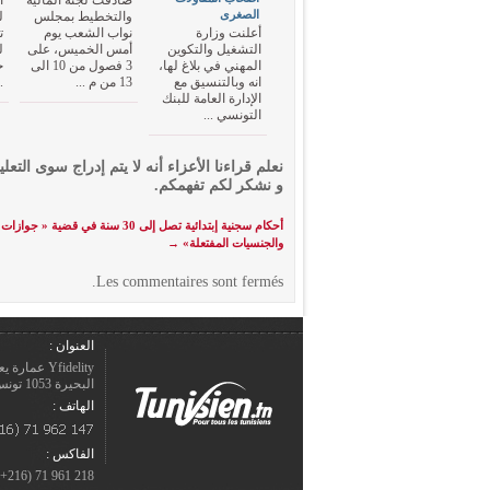
صادقت لجنة المالية
أ
الصغرى
والتخطيط بمجلس
ل
أعلنت وزارة
نواب الشعب يوم
ت
التشغيل والتكوين
أمس الخميس، على
ل
المهني في بلاغ لها،
3 فصول من 10 الى
خ
انه وبالتنسيق مع
13 من م ...
.
الإدارة العامة للبنك
التونسي ...
نعلم قراءنا الأعزاء أنه لا يتم إدراج سوى التعلي
و نشكر لكم تفهمكم.
أحكام سجنية إبتدائية تصل إلى 30 سنة في قضية « 
والجنسيات المفتعلة»
→
Les commentaires sont fermés.
العنوان :
Yfidelity 
البحيرة 1053 تونس – الجمهورية التونسيّة.
الهاتف :
الفاكس :
218 961 71 (216+)