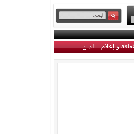
قافة و إعلام
الدين