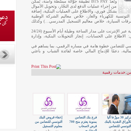
وتُعدّ BTS PAY تطبيقة جوّالة مبسّطة وآمنة، تُمكّن
من إجراء عمليات الدفع لدى التجّار، وتحويل الأموال
بشكل فوري، والاطلاع على العمليات البنكية، إضافة
لتونسية للكهرباء والغاز، خلاص معاليم الشركة الوطنية
للطرقات السيارة، خلاص معاليم التسجيل المدرسي…) وكذلك
أما BTS NET فتوفّر ولوجًا إلى الخدمات البنكية عبر الإنترنت على مدار الساعة وطيلة أيام الأسبوع (24/24
: الاطلاع على الحسابات، إنجاز التحويلات البنكية، وإدارة
ونسي للتضامن خطوة هامة في مساره الرقمي، بما يساهم في
مالية، دعمًا للإدماج المالي خاصة لفائدة الشباب و باعثي
من
;
خدمات رقمية
تركيز 30 موزّعا آليا
فرع بنك التضامن
إعفاء قروض البنك
لأوراق النقدية بالبنك
بمنوبة يعتزم منح 700
التونسي للتضامن من
لتونسي للتضامن
قرض لاصحاب
معلوم التسجيل
المشاريع