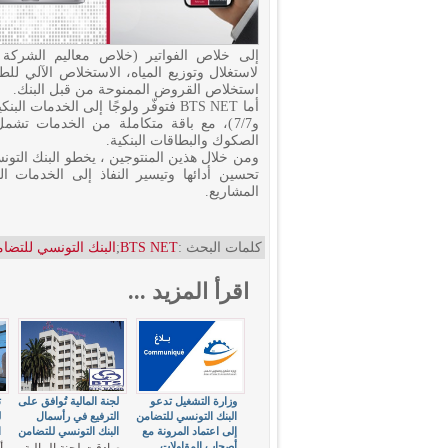
إلى خلاص الفواتير (خلاص معاليم الشركة ا
لاستغلال وتوزيع المياه، الاستخلاص الآلي 
استخلاص القروض الممنوحة من قبل البنك.
و7/7)، مع باقة متكاملة من الخدمات تشمل
الصكوك والبطاقات البنكية.
ومن خلال هذين المنتوجين ، يخطو البنك الت
تحسين أدائها وتيسير النفاذ إلى الخدمات ال
المشاريع.
كلمات البحث :
BTS NET
;
البنك التونسي للتضا
اقرأ المزيد ...
وزارة التشغيل تدعو
لجنة المالية تُوافق على
البنك التونسي للتضامن
الترفيع في رأسمال
ل
إلى اعتماد المرونة مع
البنك التونسي للتضامن
ا
أصحاب المقاولات