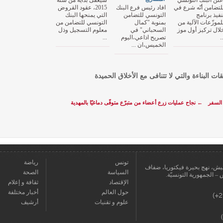
علن البنك التونسي
سيعفى بداية من سنة
لتضامن أنّه شرع في
افاد رئيس فرع البنك
2015، عقود القروض
نفيذ برنامج
التونسي للتضامن
التي يمنحها البنك
لموزّعات الآلية من
بمنوبة "كمال
التونسي للتضامن من
لال تركيز أول موز
السحباني" في
معلوم التسجيل وذل
..
تصريح اذاعي،اليوم
...
الخميس،ان ...
قات البناءة والتي لا تتنافى مع الأخلاق الحميدة
جوازات السفر
←
نجاح عمليات زرع أعضاء من متبرّع متوفّى دماغيّا بالمهدية
تونس
رياضة
عمارة يعيش، نهج بحيرة فيكتوريا، ضفاف
السياسة
الصحة
الإقتصاد
ثقافة و إعلام
حول العالم
أخبار مختلفة
علوم و تقنيات
أرشيف